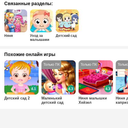
Связанные разделы:
Няня
Уход за
Детский сад
малышами
Похожие онлайн игры
4.1
4.3
4.3
Детский сад 2
Маленький
Няня малышки
Няня 
детский сад
Хейзел
капри
ребен