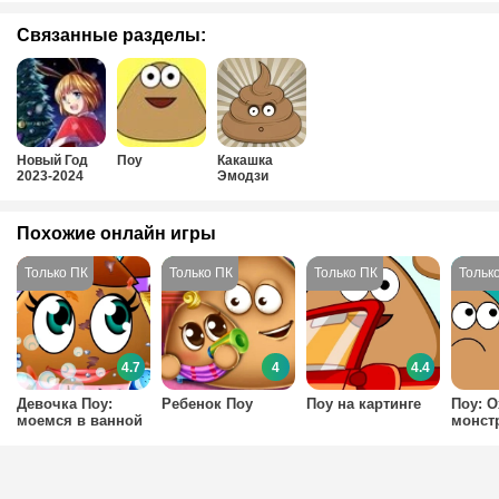
Связанные разделы:
Новый Год
Поу
Какашка
2023-2024
Эмодзи
Похожие онлайн игры
4.7
4
4.4
Девочка Поу:
Ребенок Поу
Поу на картинге
Поу: О
моемся в ванной
монст