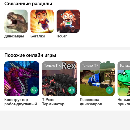
Связанные разделы:
Динозавры
Бегалки
Побег
Похожие онлайн игры
4.2
4.1
4
Конструктор
Т-Рекс
Перевозка
Новые
робот-двуглавый
Терминатор
динозавров
прикл
дракон