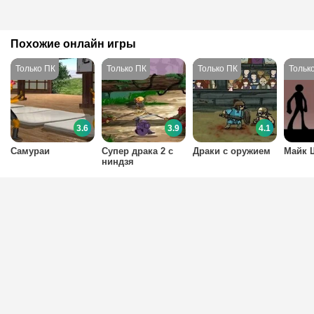
Похожие онлайн игры
3.6
3.9
4.1
Самураи
Супер драка 2 с
Драки с оружием
Майк 
ниндзя