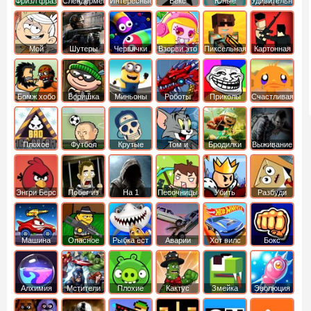
Фризл фраз
Слендермен
Интересные
Векс
Юные
Удивительный
титаны
мир
вперед
Гамбола
Мой
Шутеры
Червячки
Взорви это
Пиксельная
Картонная
шумный
война
башка
дом
Бомж хобо
Воришка
Миньоны
Роботы
Приколы
Счастливая
боб
динозавры
обезьянка
Плохое
Футбол
Крутые
Том и
Бродилки
Выживание
мороженое
головами
джерри
Приключения
Энгри Берс
Побег из
На 1
Песочницы
Убить
Разбуди
тюрьмы
короля
коробку
Машина
Опасное
Рыбка ест
Аварии
Хот вилс
Бокс
ест
оружие
рыбку
машин
машину
Алхимия
Мстители
Плохие
Кактус
Змейка
Эволюция
свинки
маккой