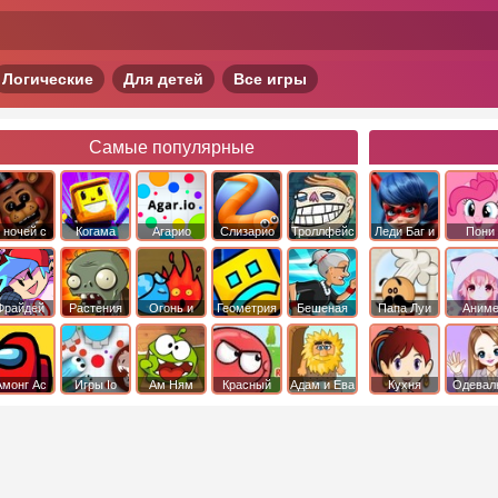
Логические
Для детей
Все игры
Самые популярные
 ночей с
Когама
Агарио
Слизарио
Троллфейс
Леди Баг и
Пони
фредди
квест
Супер Кот
Дружба 
чудо
Фрайдей
Растения
Огонь и
Геометрия
Бешеная
Папа Луи
Аним
Найт
против
Вода
Даш
бабка
Фанкин
Зомби
сбежала из
психушки
Амонг Ас
Игры Io
Ам Ням
Красный
Адам и Ева
Кухня
Одевал
шар
Сары