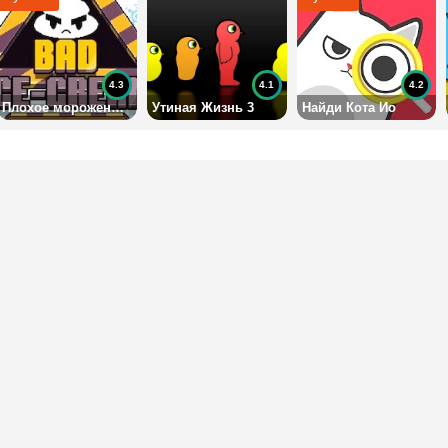
4.3
4.1
4.2
Плохое мороженое 2 на двоих
Утиная Жизнь 3
Найди Кота Ио