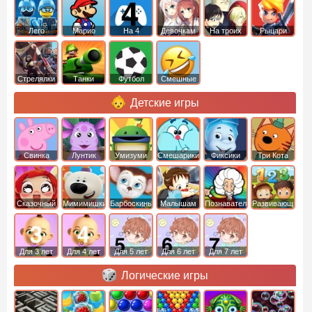
Лего
Марио
На 4
Девочкам
На троих
Рыцари
Стрелялки
Танки
Футбол
Смешные
Детские игры
Свинка
Лунтик
Умизуми
Смешарики
Фиксики
Три Кота
Пеппа
Сказочный
Мимимишки
Барбоскины
Малышам
Познавательные
Развивающие
патруль
Для 3 лет
Для 4 лет
Для 5 лет
Для 6 лет
Для 7 лет
Логические игры