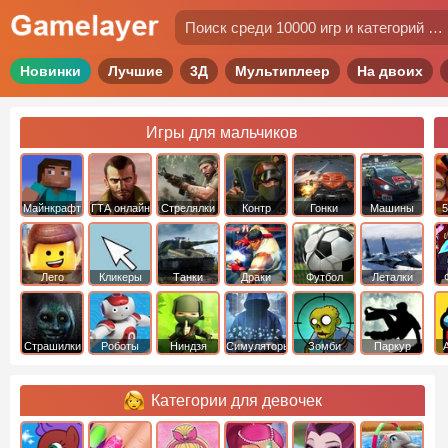
Новинки
Лучшие
3Д
Мультиплеер
На двоих
Игры для мальчиков
Майнкрафт
ГТА онлайн
Стрелялки
Контр
Гонки
Машины
5
Страйк
Лего
Кликеры
Танки
Драки
Футбол
Леталки
Страшилки
Роботы
Ниндзя
Симуляторы
Зомби
Паркур
Категории для девочек