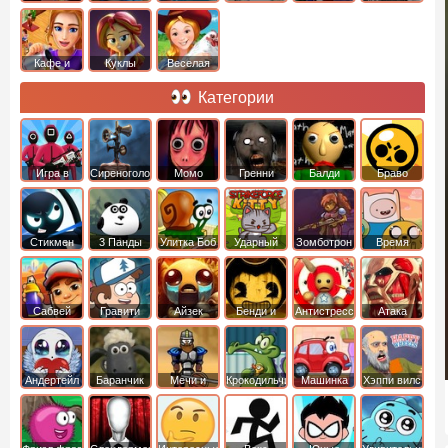
Кафе и
Куклы
Веселая
рестораны
ферма
Категории
Игра в
Сиреноголовый
Момо
Гренни
Балди
Браво
Кальмара
Старс
Стикмен
3 Панды
Улитка Боб
Ударный
Зомботрон
Время
отряд котят
Приключений
Сабвей
Гравити
Айзек
Бенди и
Антистресс
Атака
Серф
Фолз
Чернильная
Титанов
машина
Андертейл
Баранчик
Мечи и
Крокодильчик
Машинка
Хэппи вилс
Шон
Сандали
Свомпи
Вилли