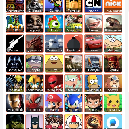
Аниматроники
Спецназ
Супер
Танчики
Картун
Никелодеон
бойцы
нетворк
А10
Хоррор
Кизи
Мультики
Акулы
Динозавры
Снайпер
Драконы
Самолеты
Бомберы
Тачки
Масяня
Звездные
Наруто
Поу
Война
Поезда
Пираты
войны
Карибского
Моря
Росомаха
Трансформеры
Рейнджеры
Финис и
Симпсоны
Аватар
Самураи
Ферб
легенда об
Аанге
Железный
Человек
Марио
Соник
Бен 10
Покемоны
человек
Паук