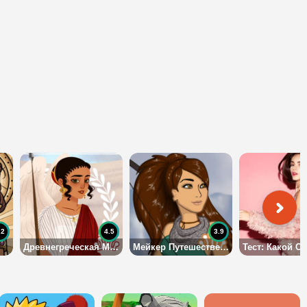
.2
4.5
3.9
Древнегреческая Модница Мейкер
Мейкер Путешественницы