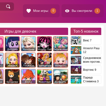
Мои игры:
Вы смотрели:
0
1
Игры для девочек
Топ-5
новинок
Векс 7
Апхилл Раш
Девушки
Холодное
Монстр Хай
Беременные
12
это
Эквестрии
Сердце
Средневековый
воин против
инопланетян
е
Макияж
Поцелуи
Принцессы
Малышка
Диснея
Хейзел
Вортекс 9
Паркур
Стикмена 3
ки
Бродилки
Винкс
Животные
Готовить
еду