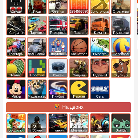
Денди
Инди
Овечки
1234567890
Золотоискатель
Стратегии
идут домой
Солдаты
Парковка
Пожарные
Такси
Камазы
Грузовики
машин
машины
Тракторы
Дальнобойщики
Спортивные
Баскетбол
Рыбалка
Волейбол
Теннис
Простые
Хоккей
Защита
Гадкий Я
Скуби Ду
башни
Микки
Мадагаскар
Пинбол
Пакман
Сега
Маус
На двоих
Бродилки
Война
Гонки
Мльчикам
Драки
Зомби