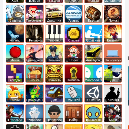
Халк
Бэтмен
Бакуган
Кик
Мортал
Мультиплеер
Бутовский
комбат
Защита
Пиксельные
Дрифт на
Алавар
Квесты
Поиск
королевства
машинах
предметов
Космос
Рыцари
Пианино
Старые
Офисные
Бегалки
Мячик
Приключения
Полиция
Побег
Автобусы
На ноутбук
Аркады
Бизнес
Ловкость
Комнаты
Многопользовательские
Дпс
симуляторы
Рыбки
Прохождение
Дом
Мышкой
Юнити 3д
Рикошет
Cтрельба
Корабли
Грабители
Найди
Пришельцы
Мини
из лука
выход