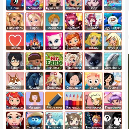
Пони
Маникюр
Куклы ЛОЛ
Шиммер и
Эвер
Шоу
креатор
Шайн
Афтер Хай
дельфинов
Рапунцель
Барби
Мейкеры
Музыка
Школа
Пушистики
Любовь
Дисней
Анжела и
София
Тотали
Друзья
том
Прекрасная
Спайс
ангелов
Гарри
Доктор
Ферма
Прически
Кошки
Дельфины
Поттер
Плюшева
Собаки
Лошади
Больница
Операции
Уход
Уборка
Парикмахер
Магазин
Рисовалки
Раскраски
Кулинария
Переделки
Салон
Смурфики
Русалки
Дочки
Новогодние
Тесты