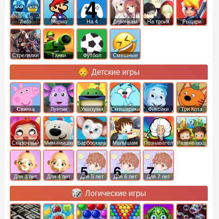
Лего
Марио
На 4
Девочкам
На троих
Рыцари
Стрелялки
Танки
Футбол
Смешные
Детские игры
Свинка
Лунтик
Умизуми
Смешарики
Фиксики
Три Кота
Пеппа
Сказочный
Мимимишки
Барбоскины
Малышам
Познавательные
Развивающие
патруль
Для 3 лет
Для 4 лет
Для 5 лет
Для 6 лет
Для 7 лет
Логические игры