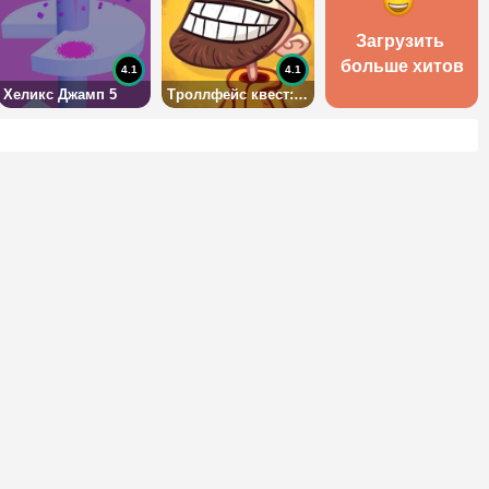
Загрузить 
больше хитов
4.1
4.1
Хеликс Джамп 5
Троллфейс квест: Видео мемы и телешоу: 2