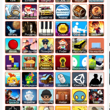
Халк
Бэтмен
Бакуган
Кик
Мортал
Мультиплеер
Бутовский
комбат
Защита
Пиксельные
Дрифт на
Алавар
Квесты
Поиск
королевства
машинах
предметов
Космос
Рыцари
Пианино
Старые
Офисные
Бегалки
Мячик
Приключения
Полиция
Побег
Автобусы
На ноутбук
Аркады
Бизнес
Ловкость
Комнаты
Многопользовательские
Дпс
симуляторы
Рыбки
Прохождение
Дом
Мышкой
Юнити 3д
Рикошет
Cтрельба
Корабли
Грабители
Найди
Пришельцы
Мини
из лука
выход