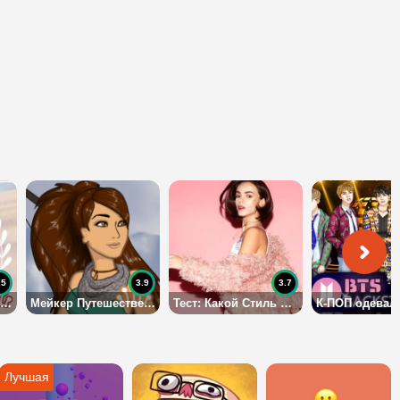
.5
3.9
3.7
Древнегреческая Модница Мейкер
Мейкер Путешественницы
Тест: Какой Стиль в Одежде Тебе Подходит?
К-ПОП одевал