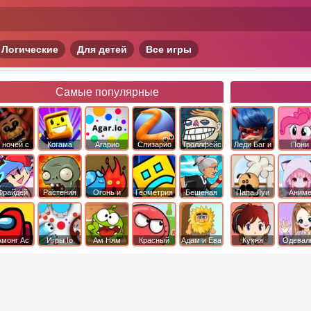
Логические
Для детей
Все игры
Самые популярные
 ночей с
Когама
Агарио
Слизарио
Троллфейс
Леди Баг и
Пони
фредди
квест
Супер Кот
Дружба 
чудо
Фрайдей
Растения
Огонь и
Геометрия
Бешеная
Папа Луи
Аним
Найт
против
Вода
Даш
бабка
Фанкин
Зомби
сбежала из
психушки
Амонг Ас
Игры Io
Ам Ням
Красный
Адам и Ева
Кухня
Одевал
шар
Сары