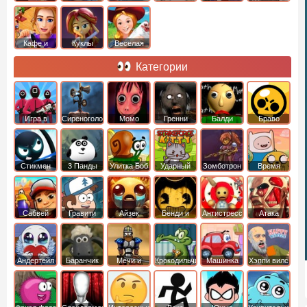
Кафе и
Куклы
Веселая
рестораны
ферма
Категории
Игра в
Сиреноголовый
Момо
Гренни
Балди
Браво
Кальмара
Старс
Стикмен
3 Панды
Улитка Боб
Ударный
Зомботрон
Время
отряд котят
Приключений
Сабвей
Гравити
Айзек
Бенди и
Антистресс
Атака
Серф
Фолз
Чернильная
Титанов
машина
Андертейл
Баранчик
Мечи и
Крокодильчик
Машинка
Хэппи вилс
Шон
Сандали
Свомпи
Вилли