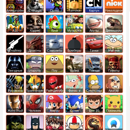
Аниматроники
Спецназ
Супер
Танчики
Картун
Никелодеон
бойцы
нетворк
А10
Хоррор
Кизи
Мультики
Акулы
Динозавры
Снайпер
Драконы
Самолеты
Бомберы
Тачки
Масяня
Звездные
Наруто
Поу
Война
Поезда
Пираты
войны
Карибского
Моря
Росомаха
Трансформеры
Рейнджеры
Финис и
Симпсоны
Аватар
Самураи
Ферб
легенда об
Аанге
Железный
Человек
Марио
Соник
Бен 10
Покемоны
человек
Паук