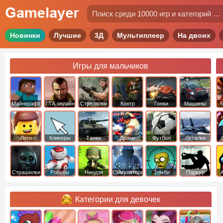
Новинки
Лучшие
3Д
Мультиплеер
На двоих
Игры для мальчиков
Майнкрафт
ГТА онлайн
Стрелялки
Контр
Гонки
Машины
5
Страйк
Лего
Кликеры
Танки
Драки
Футбол
Леталки
Страшилки
Роботы
Ниндзя
Симуляторы
Зомби
Паркур
Категории для девочек