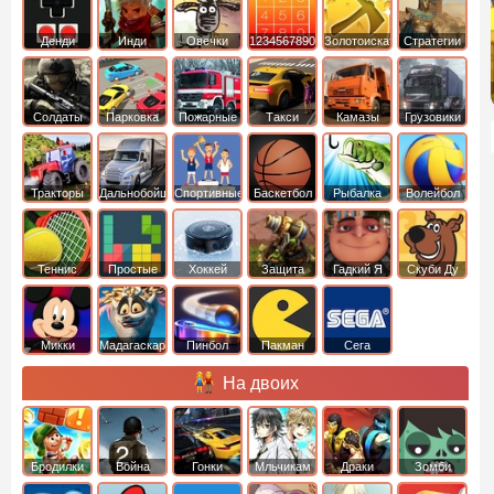
Денди
Инди
Овечки
1234567890
Золотоискатель
Стратегии
идут домой
Солдаты
Парковка
Пожарные
Такси
Камазы
Грузовики
машин
машины
Тракторы
Дальнобойщики
Спортивные
Баскетбол
Рыбалка
Волейбол
Теннис
Простые
Хоккей
Защита
Гадкий Я
Скуби Ду
башни
Микки
Мадагаскар
Пинбол
Пакман
Сега
Маус
На двоих
Бродилки
Война
Гонки
Мльчикам
Драки
Зомби