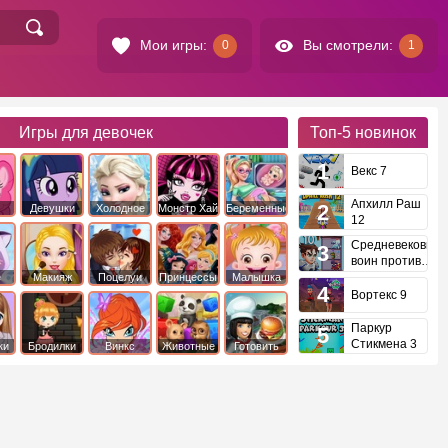
Мои игры:
Вы смотрели:
0
1
Игры для девочек
Топ-5
новинок
Векс 7
Апхилл Раш
Девушки
Холодное
Монстр Хай
Беременные
12
это
Эквестрии
Сердце
Средневековый
воин против
инопланетян
е
Макияж
Поцелуи
Принцессы
Малышка
Диснея
Хейзел
Вортекс 9
Паркур
Стикмена 3
ки
Бродилки
Винкс
Животные
Готовить
еду