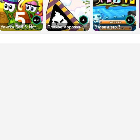
4.3
4
4.2
Улитка Боб 5: История любви
Плохое мороженое 3 на двоих
Взорви это 3