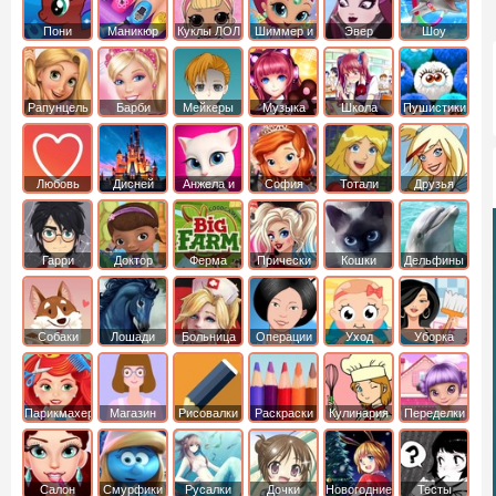
Пони
Маникюр
Куклы ЛОЛ
Шиммер и
Эвер
Шоу
креатор
Шайн
Афтер Хай
дельфинов
Рапунцель
Барби
Мейкеры
Музыка
Школа
Пушистики
Любовь
Дисней
Анжела и
София
Тотали
Друзья
том
Прекрасная
Спайс
ангелов
Гарри
Доктор
Ферма
Прически
Кошки
Дельфины
Поттер
Плюшева
Собаки
Лошади
Больница
Операции
Уход
Уборка
Парикмахер
Магазин
Рисовалки
Раскраски
Кулинария
Переделки
Салон
Смурфики
Русалки
Дочки
Новогодние
Тесты