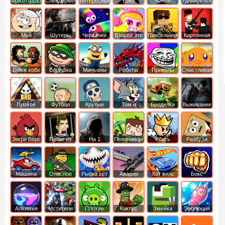
Фризл фраз
Слендермен
Интересные
Векс
Юные
Удивительный
титаны
мир
вперед
Гамбола
Мой
Шутеры
Червячки
Взорви это
Пиксельная
Картонная
шумный
война
башка
дом
Бомж хобо
Воришка
Миньоны
Роботы
Приколы
Счастливая
боб
динозавры
обезьянка
Плохое
Футбол
Крутые
Том и
Бродилки
Выживание
мороженое
головами
джерри
Приключения
Энгри Берс
Побег из
На 1
Песочницы
Убить
Разбуди
тюрьмы
короля
коробку
Машина
Опасное
Рыбка ест
Аварии
Хот вилс
Бокс
ест
оружие
рыбку
машин
машину
Алхимия
Мстители
Плохие
Кактус
Змейка
Эволюция
свинки
маккой