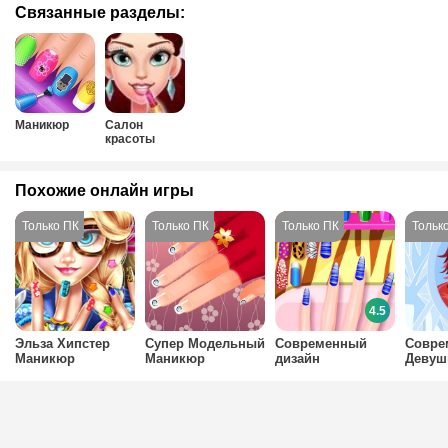
Связанные разделы:
Маникюр
Салон
красоты
Похожие онлайн игры
4.5
Эльза Хипстер
Супер Модельный
Современный
Совре
Маникюр
Маникюр
дизайн
Девуш
Маник