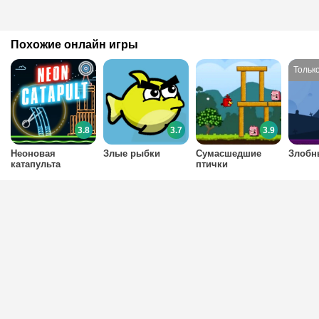
Похожие онлайн игры
3.8
3.7
3.9
Неоновая
Злые рыбки
Сумасшедшие
Злобн
катапульта
птички