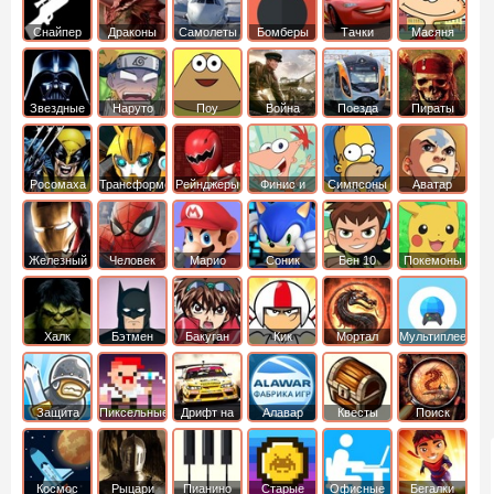
Снайпер
Драконы
Самолеты
Бомберы
Тачки
Масяня
Звездные
Наруто
Поу
Война
Поезда
Пираты
войны
Карибского
Моря
Росомаха
Трансформеры
Рейнджеры
Финис и
Симпсоны
Аватар
Самураи
Ферб
легенда об
Аанге
Железный
Человек
Марио
Соник
Бен 10
Покемоны
человек
Паук
Халк
Бэтмен
Бакуган
Кик
Мортал
Мультиплеер
Бутовский
комбат
Защита
Пиксельные
Дрифт на
Алавар
Квесты
Поиск
королевства
машинах
предметов
Космос
Рыцари
Пианино
Старые
Офисные
Бегалки