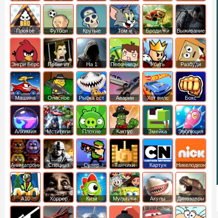
боб
динозавры
обезьянка
Плохое
Футбол
Крутые
Том и
Бродилки
Выживание
мороженое
головами
джерри
Приключения
Энгри Берс
Побег из
На 1
Песочницы
Убить
Разбуди
тюрьмы
короля
коробку
Машина
Опасное
Рыбка ест
Аварии
Хот вилс
Бокс
ест
оружие
рыбку
машин
машину
Алхимия
Мстители
Плохие
Кактус
Змейка
Эволюция
свинки
маккой
Аниматроники
Спецназ
Супер
Танчики
Картун
Никелодеон
бойцы
нетворк
А10
Хоррор
Кизи
Мультики
Акулы
Динозавры