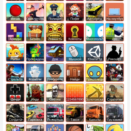
Мячик
Приключения
Полиция
Побег
Автобусы
На ноутбук
Аркады
Бизнес
Ловкость
Комнаты
Многопользовательские
Дпс
симуляторы
Рыбки
Прохождение
Дом
Мышкой
Юнити 3д
Рикошет
Cтрельба
Корабли
Грабители
Найди
Пришельцы
Мини
из лука
выход
Денди
Инди
Овечки
1234567890
Золотоискатель
Стратегии
идут домой
Солдаты
Парковка
Пожарные
Такси
Камазы
Грузовики
машин
машины