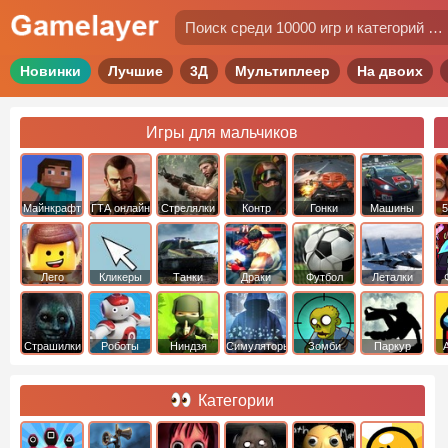
Новинки
Лучшие
3Д
Мультиплеер
На двоих
Игры для мальчиков
Майнкрафт
ГТА онлайн
Стрелялки
Контр
Гонки
Машины
5
Страйк
Лего
Кликеры
Танки
Драки
Футбол
Леталки
Страшилки
Роботы
Ниндзя
Симуляторы
Зомби
Паркур
Категории