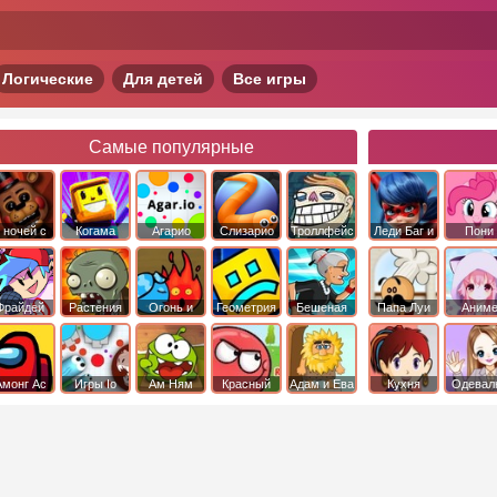
Логические
Для детей
Все игры
Самые популярные
 ночей с
Когама
Агарио
Слизарио
Троллфейс
Леди Баг и
Пони
фредди
квест
Супер Кот
Дружба 
чудо
Фрайдей
Растения
Огонь и
Геометрия
Бешеная
Папа Луи
Аним
Найт
против
Вода
Даш
бабка
Фанкин
Зомби
сбежала из
психушки
Амонг Ас
Игры Io
Ам Ням
Красный
Адам и Ева
Кухня
Одевал
шар
Сары