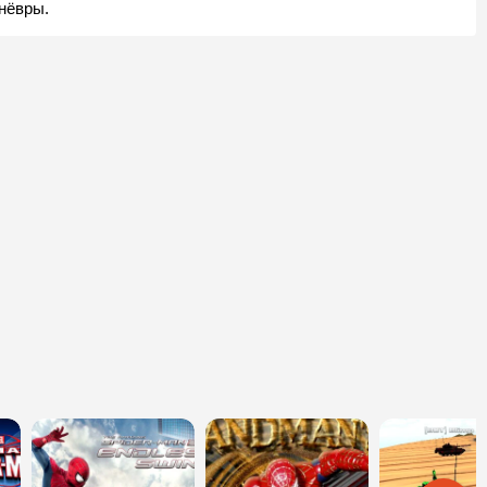
нёвры.