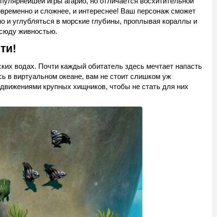
пулярнейшей игры агарио, но отличается восхитительной
овременно и сложнее, и интереснее! Ваш персонаж сможет
но и углубляться в морские глубины, проплывая кораллы и
сюду живностью.
ти!
ских водах. Почти каждый обитатель здесь мечтает напасть
сь в виртуальном океане, вам не стоит слишком уж
движениями крупных хищников, чтобы не стать для них