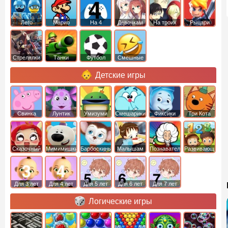
Лего
Марио
На 4
Девочкам
На троих
Рыцари
Стрелялки
Танки
Футбол
Смешные
Детские игры
Свинка
Лунтик
Умизуми
Смешарики
Фиксики
Три Кота
Пеппа
Сказочный
Мимимишки
Барбоскины
Малышам
Познавательные
Развивающие
патруль
Для 3 лет
Для 4 лет
Для 5 лет
Для 6 лет
Для 7 лет
Логические игры