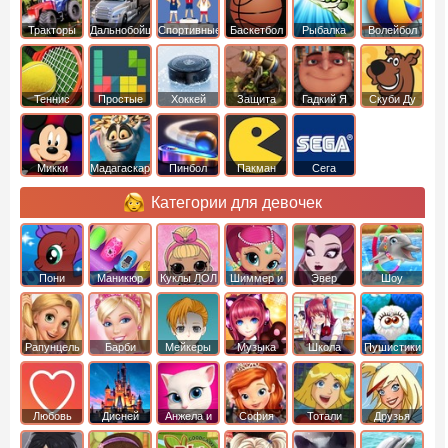
Тракторы
Дальнобойщики
Спортивные
Баскетбол
Рыбалка
Волейбол
Теннис
Простые
Хоккей
Защита
Гадкий Я
Скуби Ду
башни
Микки
Мадагаскар
Пинбол
Пакман
Сега
Маус
Категории для девочек
Пони
Маникюр
Куклы ЛОЛ
Шиммер и
Эвер
Шоу
креатор
Шайн
Афтер Хай
дельфинов
Рапунцель
Барби
Мейкеры
Музыка
Школа
Пушистики
Любовь
Дисней
Анжела и
София
Тотали
Друзья
том
Прекрасная
Спайс
ангелов