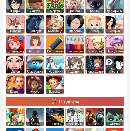
Гарри
Доктор
Ферма
Прически
Кошки
Дельфины
Поттер
Плюшева
Собаки
Лошади
Больница
Операции
Уход
Уборка
Парикмахер
Магазин
Рисовалки
Раскраски
Кулинария
Переделки
Салон
Смурфики
Русалки
Дочки
Новогодние
Тесты
Кафе и
Куклы
Веселая
рестораны
ферма
На двоих
Бродилки
Война
Гонки
Мльчикам
Драки
Зомби