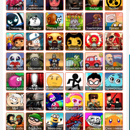
Игра в
Сиреноголовый
Момо
Гренни
Балди
Браво
Кальмара
Старс
Стикмен
3 Панды
Улитка Боб
Ударный
Зомботрон
Время
отряд котят
Приключений
Сабвей
Гравити
Айзек
Бенди и
Антистресс
Атака
Серф
Фолз
Чернильная
Титанов
машина
Андертейл
Баранчик
Мечи и
Крокодильчик
Машинка
Хэппи вилс
Шон
Сандали
Свомпи
Вилли
Фризл фраз
Слендермен
Интересные
Векс
Юные
Удивительный
титаны
мир
вперед
Гамбола
Мой
Шутеры
Червячки
Взорви это
Пиксельная
Картонная
шумный
война
башка
дом
Бомж хобо
Воришка
Миньоны
Роботы
Приколы
Счастливая