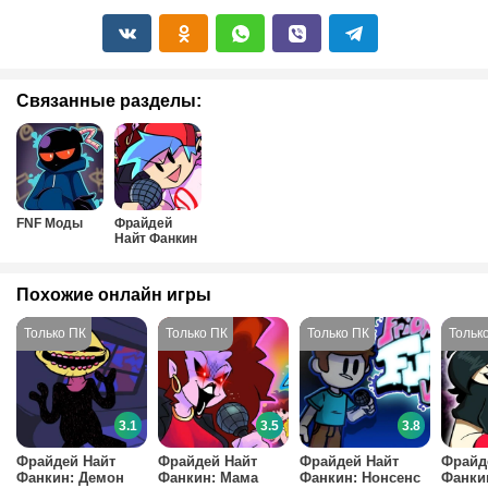
Связанные разделы:
FNF Моды
Фрайдей
Найт Фанкин
Похожие онлайн игры
3.1
3.5
3.8
Фрайдей Найт
Фрайдей Найт
Фрайдей Найт
Фрайд
Фанкин: Демон
Фанкин: Мама
Фанкин: Нонсенс
Фанки