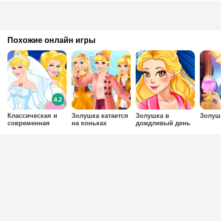
Похожие онлайн игры
4.2
Классическая и
Золушка катается
Золушка в
Золуш
современная
на коньках
дождливый день
свадьба Золушки