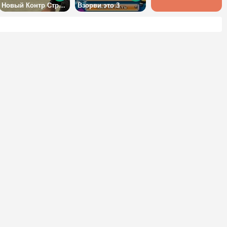
Новый Контр Страйк 3Д
Взорви это 3