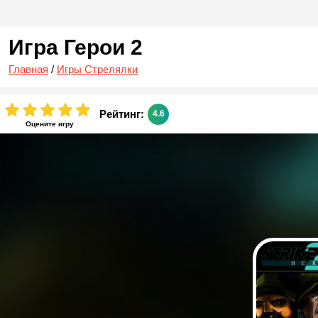
Игра Герои 2
Главная
/
Игры Стрелялки
Рейтинг:
4.6
Оцените игру