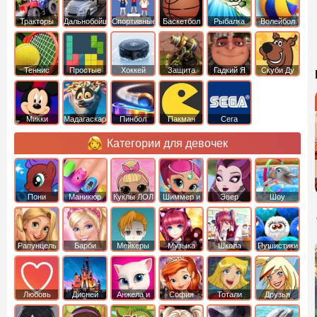
Тракторы
Дальнобойщики
Спортивные
Баскетбол
Рыбалка
Волейбол
Теннис
Простые
Хоккей
Защита
Гадкий Я
Скуби Ду
башни
Микки
Мадагаскар
Пинбол
Пакман
Сега
Маус
Категории для девочек
Пони
Маникюр
Куклы ЛОЛ
Шиммер и
Эвер
Шоу
креатор
Шайн
Афтер Хай
дельфинов
Рапунцель
Барби
Мейкеры
Музыка
Школа
Пушистики
Любовь
Дисней
Анжела и
София
Тотали
Друзья
том
Прекрасная
Спайс
ангелов