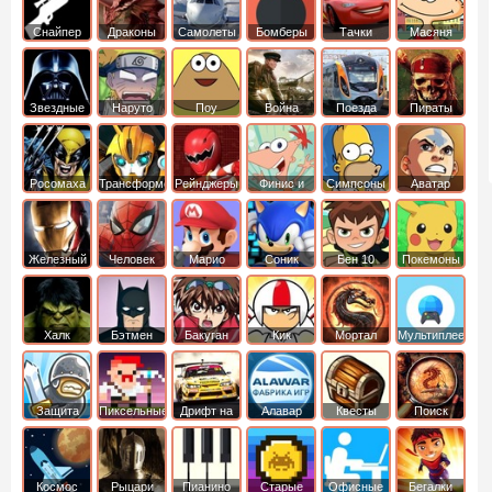
Снайпер
Драконы
Самолеты
Бомберы
Тачки
Масяня
Звездные
Наруто
Поу
Война
Поезда
Пираты
войны
Карибского
Моря
Росомаха
Трансформеры
Рейнджеры
Финис и
Симпсоны
Аватар
Самураи
Ферб
легенда об
Аанге
Железный
Человек
Марио
Соник
Бен 10
Покемоны
человек
Паук
Халк
Бэтмен
Бакуган
Кик
Мортал
Мультиплеер
Бутовский
комбат
Защита
Пиксельные
Дрифт на
Алавар
Квесты
Поиск
королевства
машинах
предметов
Космос
Рыцари
Пианино
Старые
Офисные
Бегалки