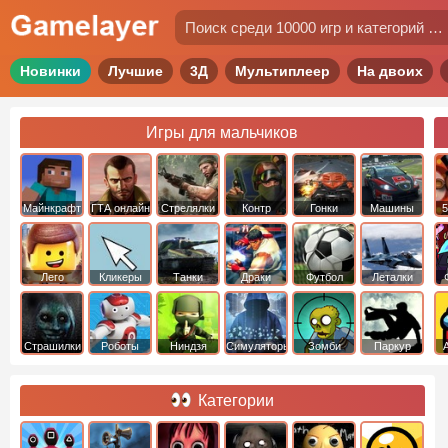
Новинки
Лучшие
3Д
Мультиплеер
На двоих
Игры для мальчиков
Майнкрафт
ГТА онлайн
Стрелялки
Контр
Гонки
Машины
5
Страйк
Лего
Кликеры
Танки
Драки
Футбол
Леталки
Страшилки
Роботы
Ниндзя
Симуляторы
Зомби
Паркур
Категории