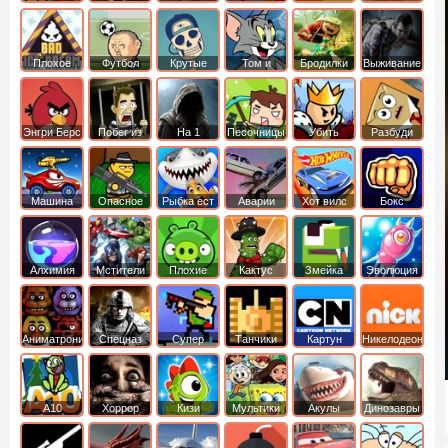
боб
динозавры
обезьянка
Плохое
Футбол
Крутые
Том и
Бродилки
Выживание
мороженое
головами
джерри
Приключения
Энгри Берс
Побег из
На 1
Песочницы
Убить
Разбуди
тюрьмы
короля
коробку
Машина
Опасное
Рыбка ест
Аварии
Хот вилс
Бокс
ест
оружие
рыбку
машин
машину
Алхимия
Мстители
Плохие
Кактус
Змейка
Эволюция
свинки
маккой
Аниматроники
Спецназ
Супер
Танчики
Картун
Никелодеон
бойцы
нетворк
А10
Хоррор
Кизи
Мультики
Акулы
Динозавры