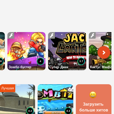
.8
4
3.7
Зомбо бустер
Супер Джек
Кактус МакКой
Загрузить 
больше хитов
4.2
4.2