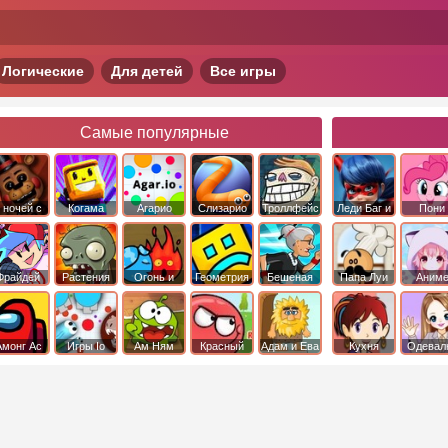
Логические
Для детей
Все игры
Самые популярные
 ночей с
Когама
Агарио
Слизарио
Троллфейс
Леди Баг и
Пони
фредди
квест
Супер Кот
Дружба 
чудо
Фрайдей
Растения
Огонь и
Геометрия
Бешеная
Папа Луи
Аним
Найт
против
Вода
Даш
бабка
Фанкин
Зомби
сбежала из
психушки
Амонг Ас
Игры Io
Ам Ням
Красный
Адам и Ева
Кухня
Одевал
шар
Сары