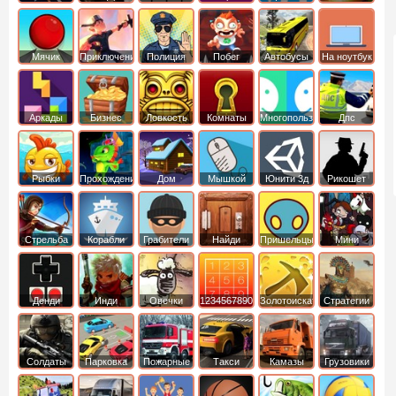
Мячик
Приключения
Полиция
Побег
Автобусы
На ноутбук
Аркады
Бизнес
Ловкость
Комнаты
Многопользовательские
Дпс
симуляторы
Рыбки
Прохождение
Дом
Мышкой
Юнити 3д
Рикошет
Cтрельба
Корабли
Грабители
Найди
Пришельцы
Мини
из лука
выход
Денди
Инди
Овечки
1234567890
Золотоискатель
Стратегии
идут домой
Солдаты
Парковка
Пожарные
Такси
Камазы
Грузовики
машин
машины