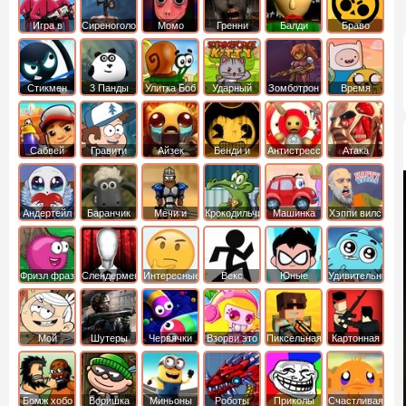
Игра в
Сиреноголовый
Момо
Гренни
Балди
Браво
Кальмара
Старс
Стикмен
3 Панды
Улитка Боб
Ударный
Зомботрон
Время
отряд котят
Приключений
Сабвей
Гравити
Айзек
Бенди и
Антистресс
Атака
Серф
Фолз
Чернильная
Титанов
машина
Андертейл
Баранчик
Мечи и
Крокодильчик
Машинка
Хэппи вилс
Шон
Сандали
Свомпи
Вилли
Фризл фраз
Слендермен
Интересные
Векс
Юные
Удивительный
титаны
мир
вперед
Гамбола
Мой
Шутеры
Червячки
Взорви это
Пиксельная
Картонная
шумный
война
башка
дом
Бомж хобо
Воришка
Миньоны
Роботы
Приколы
Счастливая