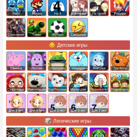
Лего
Марио
На 4
Девочкам
На троих
Рыцари
Стрелялки
Танки
Футбол
Смешные
Детские игры
Свинка
Лунтик
Умизуми
Смешарики
Фиксики
Три Кота
Пеппа
Сказочный
Мимимишки
Барбоскины
Малышам
Познавательные
Развивающие
патруль
Для 3 лет
Для 4 лет
Для 5 лет
Для 6 лет
Для 7 лет
Логические игры