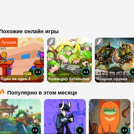
Похожие онлайн игры
4.2
4.4
3
Один на один 2
Командир батальона
Мощное оружие
Популярно в этом месяце
3.9
4
4.2