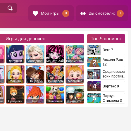
Мои игры:
Вы смотрели:
0
1
Игры для девочек
Топ-5
новинок
Векс 7
Апхилл Раш
Девушки
Холодное
Монстр Хай
Беременные
12
это
Эквестрии
Сердце
Средневековый
воин против
инопланетян
е
Макияж
Поцелуи
Принцессы
Малышка
Диснея
Хейзел
Вортекс 9
Паркур
Стикмена 3
ки
Бродилки
Винкс
Животные
Готовить
еду