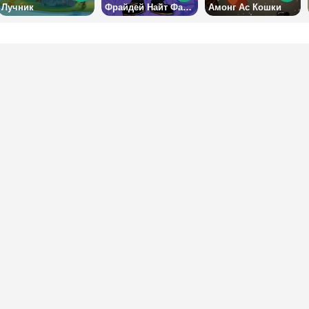
Лучник
Фрайдей Найт Фанкин: Таби (Экс-Бойфренд)
Амонг Ас Кошки