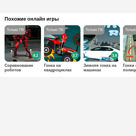
Похожие онлайн игры
4.2
3.7
3.6
Соревнование
Гонка на
Зимняя гонка на
Гонки 
роботов
квадроциклах
машинах
полиц
машин
перес
для м