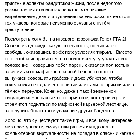
приятные аспекты бандитской жизни, после недолгого
размышления становится понятно, что никакие
награбленные деньги и купленная за них роскошь не стоит
тех ужасов, которые неизменно связаны с путём
преступлений.
Посмотреть хотя бы на игрового персонажа Гонок ГТА 2!
Совершив однажды какую-то глупость, он лишился
свободы, оказавшись в жёстких условиях тюрьмы. Вместо
того, чтобы исправиться, он продолжает усугублять своё
положение – совершив побег, парень оказался полностью
зависимым от мафиозного клана! Теперь он просто
вынужден совершать грабежи и даже убийства, чтобы
подельники не сдали его полиции или сами не прикончили в
тёмном переулке. Конечно, даже в такой жизненной
ситуации можно найти что-то приятное, вот герой игры и
стремится подняться по мафиозной карьерной лестнице,
заполучить богатство и уважение других бандитов.
Хорошо, что существуют такие игры, и все, кому интересен
мир преступности, смогут наиграться им вдоволь в
компьютерной виртуальности, не попадая в опасный капкан