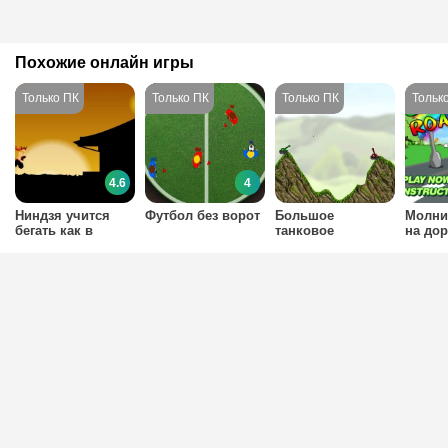
Похожие онлайн игры
4.6
4
Ниндзя учится
Футбол без ворот
Большое
Молни
бегать как в
танковое
на дор
Сабвей Серф
сражение