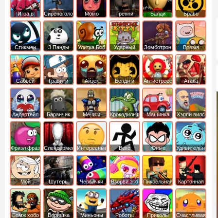
Игра в
Сиреноголовый
Момо
Гренни
Балди
Браво
Кальмара
Старс
Стикмен
3 Панды
Улитка Боб
Ударный
Зомботрон
Время
отряд котят
Приключений
Сабвей
Гравити
Айзек
Бенди и
Антистресс
Атака
Серф
Фолз
Чернильная
Титанов
машина
Андертейл
Баранчик
Мечи и
Крокодильчик
Машинка
Хэппи вилс
Шон
Сандали
Свомпи
Вилли
Фризл фраз
Слендермен
Интересные
Векс
Юные
Удивительный
титаны
мир
вперед
Гамбола
Мой
Шутеры
Червячки
Взорви это
Пиксельная
Картонная
шумный
война
башка
дом
Бомж хобо
Воришка
Миньоны
Роботы
Приколы
Счастливая