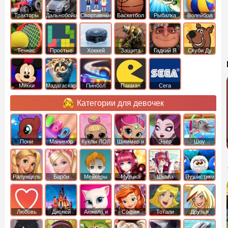
Тракторы
Дальнобойщики
Спортивные
Баскетбол
Рыбалка
Волейбол
Теннис
Простые
Хоккей
Защита
Гадкий Я
Скуби Ду
башни
Микки
Мадагаскар
Пинбол
Пакман
Сега
Маус
Категории для девочек
Пони
Маникюр
Куклы ЛОЛ
Шиммер и
Эвер
Шоу
креатор
Шайн
Афтер Хай
дельфинов
Рапунцель
Барби
Мейкеры
Музыка
Школа
Пушистики
Любовь
Дисней
Анжела и
София
Тотали
Друзья
том
Прекрасная
Спайс
ангелов