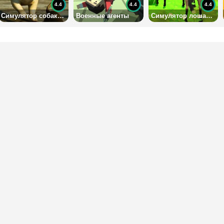
4.4
4.4
4.4
Симулятор собаки 3Д
Военные агенты
Симулятор лошади 3D