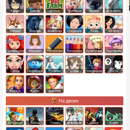
Гарри
Доктор
Ферма
Прически
Кошки
Дельфины
Поттер
Плюшева
Собаки
Лошади
Больница
Операции
Уход
Уборка
Парикмахер
Магазин
Рисовалки
Раскраски
Кулинария
Переделки
Салон
Смурфики
Русалки
Дочки
Новогодние
Тесты
Кафе и
Куклы
Веселая
рестораны
ферма
На двоих
Бродилки
Война
Гонки
Мльчикам
Драки
Зомби