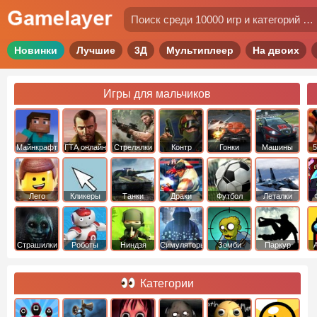
Новинки
Лучшие
3Д
Мультиплеер
На двоих
Игры для мальчиков
Майнкрафт
ГТА онлайн
Стрелялки
Контр
Гонки
Машины
5
Страйк
Лего
Кликеры
Танки
Драки
Футбол
Леталки
Страшилки
Роботы
Ниндзя
Симуляторы
Зомби
Паркур
Категории