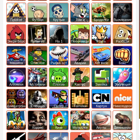
боб
динозавры
обезьянка
Плохое
Футбол
Крутые
Том и
Бродилки
Выживание
мороженое
головами
джерри
Приключения
Энгри Берс
Побег из
На 1
Песочницы
Убить
Разбуди
тюрьмы
короля
коробку
Машина
Опасное
Рыбка ест
Аварии
Хот вилс
Бокс
ест
оружие
рыбку
машин
машину
Алхимия
Мстители
Плохие
Кактус
Змейка
Эволюция
свинки
маккой
Аниматроники
Спецназ
Супер
Танчики
Картун
Никелодеон
бойцы
нетворк
А10
Хоррор
Кизи
Мультики
Акулы
Динозавры