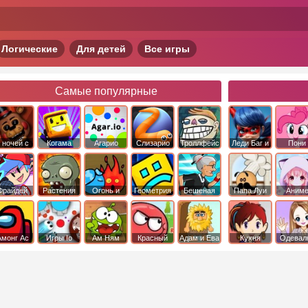
Логические
Для детей
Все игры
Самые популярные
 ночей с
Когама
Агарио
Слизарио
Троллфейс
Леди Баг и
Пони
фредди
квест
Супер Кот
Дружба 
чудо
Фрайдей
Растения
Огонь и
Геометрия
Бешеная
Папа Луи
Аним
Найт
против
Вода
Даш
бабка
Фанкин
Зомби
сбежала из
психушки
Амонг Ас
Игры Io
Ам Ням
Красный
Адам и Ева
Кухня
Одевал
шар
Сары