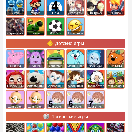
Лего
Марио
На 4
Девочкам
На троих
Рыцари
Стрелялки
Танки
Футбол
Смешные
Детские игры
Свинка
Лунтик
Умизуми
Смешарики
Фиксики
Три Кота
Пеппа
Сказочный
Мимимишки
Барбоскины
Малышам
Познавательные
Развивающие
патруль
Для 3 лет
Для 4 лет
Для 5 лет
Для 6 лет
Для 7 лет
Логические игры