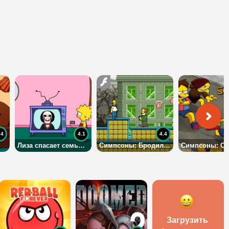
.4
4.1
4.4
Лиза спасает семью Симпсонов
Симпсоны: Бродилка Гомера
Загрузить 