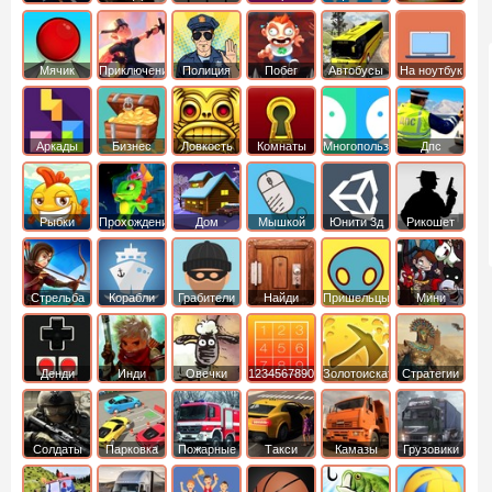
Мячик
Приключения
Полиция
Побег
Автобусы
На ноутбук
Аркады
Бизнес
Ловкость
Комнаты
Многопользовательские
Дпс
симуляторы
Рыбки
Прохождение
Дом
Мышкой
Юнити 3д
Рикошет
Cтрельба
Корабли
Грабители
Найди
Пришельцы
Мини
из лука
выход
Денди
Инди
Овечки
1234567890
Золотоискатель
Стратегии
идут домой
Солдаты
Парковка
Пожарные
Такси
Камазы
Грузовики
машин
машины