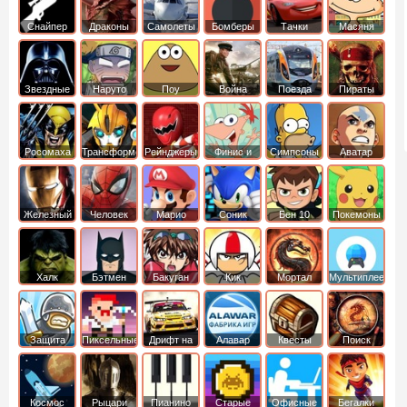
Снайпер
Драконы
Самолеты
Бомберы
Тачки
Масяня
Звездные
Наруто
Поу
Война
Поезда
Пираты
войны
Карибского
Моря
Росомаха
Трансформеры
Рейнджеры
Финис и
Симпсоны
Аватар
Самураи
Ферб
легенда об
Аанге
Железный
Человек
Марио
Соник
Бен 10
Покемоны
человек
Паук
Халк
Бэтмен
Бакуган
Кик
Мортал
Мультиплеер
Бутовский
комбат
Защита
Пиксельные
Дрифт на
Алавар
Квесты
Поиск
королевства
машинах
предметов
Космос
Рыцари
Пианино
Старые
Офисные
Бегалки