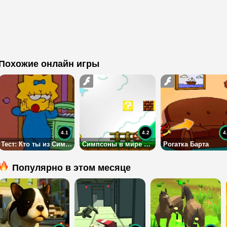
Похожие онлайн игры
4.1
4.2
4
Тест: Кто ты из Симпсонов?
Симпсоны в мире Марио
Рогатка Барта
Популярно в этом месяце