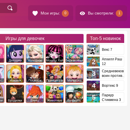
Мои игры:
Вы смотрели:
0
1
Игры для девочек
Топ-5
новинок
Векс 7
Апхилл Раш
Девушки
Холодное
Монстр Хай
Беременные
12
это
Эквестрии
Сердце
Средневековый
воин против
инопланетян
е
Макияж
Поцелуи
Принцессы
Малышка
Диснея
Хейзел
Вортекс 9
Паркур
Стикмена 3
ки
Бродилки
Винкс
Животные
Готовить
еду