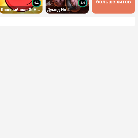
больше хитов
4.1
4.4
Красный шар 8: Навсегда
Думед Ио 2