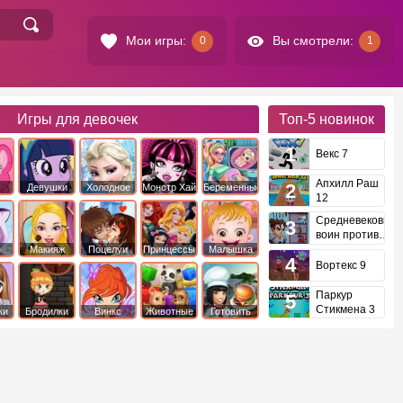
Мои игры:
Вы смотрели:
0
1
Игры для девочек
Топ-5
новинок
Векс 7
Апхилл Раш
Девушки
Холодное
Монстр Хай
Беременные
12
это
Эквестрии
Сердце
Средневековый
воин против
инопланетян
е
Макияж
Поцелуи
Принцессы
Малышка
Диснея
Хейзел
Вортекс 9
Паркур
Стикмена 3
ки
Бродилки
Винкс
Животные
Готовить
еду