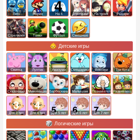
Лего
Марио
На 4
Девочкам
На троих
Рыцари
Стрелялки
Танки
Футбол
Смешные
Детские игры
Свинка
Лунтик
Умизуми
Смешарики
Фиксики
Три Кота
Пеппа
Сказочный
Мимимишки
Барбоскины
Малышам
Познавательные
Развивающие
патруль
Для 3 лет
Для 4 лет
Для 5 лет
Для 6 лет
Для 7 лет
Логические игры