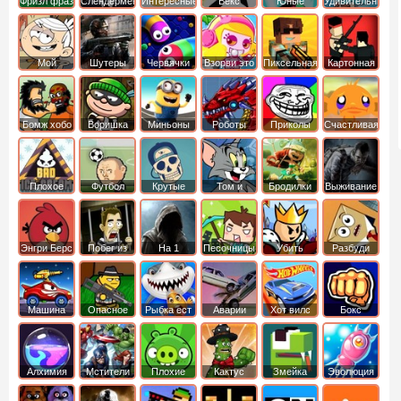
Фризл фраз
Слендермен
Интересные
Векс
Юные
Удивительный
титаны
мир
вперед
Гамбола
Мой
Шутеры
Червячки
Взорви это
Пиксельная
Картонная
шумный
война
башка
дом
Бомж хобо
Воришка
Миньоны
Роботы
Приколы
Счастливая
боб
динозавры
обезьянка
Плохое
Футбол
Крутые
Том и
Бродилки
Выживание
мороженое
головами
джерри
Приключения
Энгри Берс
Побег из
На 1
Песочницы
Убить
Разбуди
тюрьмы
короля
коробку
Машина
Опасное
Рыбка ест
Аварии
Хот вилс
Бокс
ест
оружие
рыбку
машин
машину
Алхимия
Мстители
Плохие
Кактус
Змейка
Эволюция
свинки
маккой