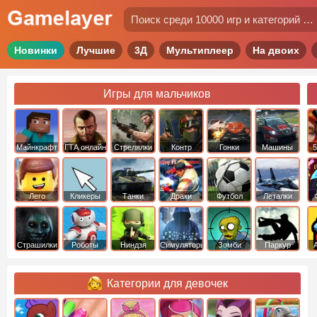
Новинки
Лучшие
3Д
Мультиплеер
На двоих
Игры для мальчиков
Майнкрафт
ГТА онлайн
Стрелялки
Контр
Гонки
Машины
5
Страйк
Лего
Кликеры
Танки
Драки
Футбол
Леталки
Страшилки
Роботы
Ниндзя
Симуляторы
Зомби
Паркур
Категории для девочек