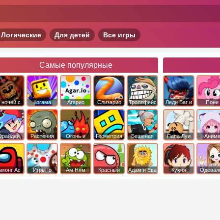
Логические
Для детей
Все игры
Самые популярные
 ночей с
Когама
Агарио
Слизарио
Троллфейс
Леди Баг и
Пони
фредди
квест
Супер Кот
Дружба 
чудо
Фрайдей
Растения
Огонь и
Геометрия
Бешеная
Папа Луи
Аним
Найт
против
Вода
Даш
бабка
Фанкин
Зомби
сбежала из
психушки
Амонг Ас
Игры Io
Ам Ням
Красный
Адам и Ева
Кухня
Одевал
шар
Сары