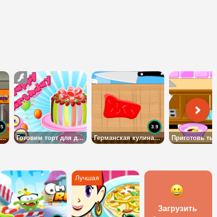
.5
3.9
Конфетно-мороженая фабрика
Готовим торт для дня рождения
Германская кулинария
Загрузить 