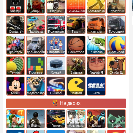
Денди
Инди
Овечки
1234567890
Золотоискатель
Стратегии
идут домой
Солдаты
Парковка
Пожарные
Такси
Камазы
Грузовики
машин
машины
Тракторы
Дальнобойщики
Спортивные
Баскетбол
Рыбалка
Волейбол
Теннис
Простые
Хоккей
Защита
Гадкий Я
Скуби Ду
башни
Микки
Мадагаскар
Пинбол
Пакман
Сега
Маус
На двоих
Бродилки
Война
Гонки
Мльчикам
Драки
Зомби