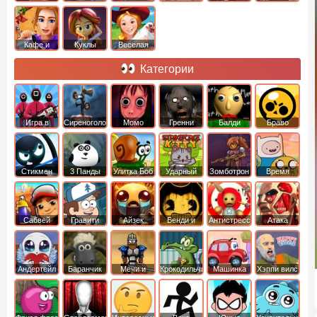
Кафе и
Куклы
Веселая
рестораны
ферма
Категории
Игра в
Сиреноголовый
Момо
Гренни
Балди
Браво
Кальмара
Старс
Стикмен
3 Панды
Улитка Боб
Ударный
Зомботрон
Время
отряд котят
Приключений
Сабвей
Гравити
Айзек
Бенди и
Антистресс
Атака
Серф
Фолз
Чернильная
Титанов
машина
Андертейл
Баранчик
Мечи и
Крокодильчик
Машинка
Хэппи вилс
Шон
Сандали
Свомпи
Вилли