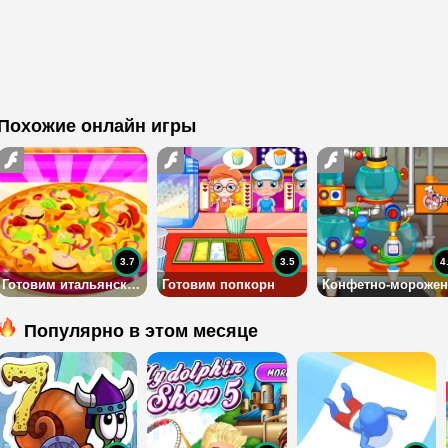
Похожие онлайн игры
3.7
3.5
4
Готовим итальянскую еду
Готовим попкорн
Популярно в этом месяце