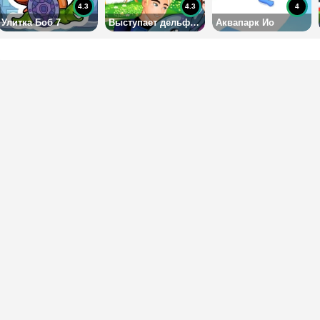
4.3
4.3
4
Улитка Боб 7
Выступает дельфин 5
Аквапарк Ио