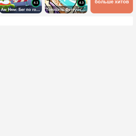
больше хитов
4.1
4.3
Ам Ням: Бег по городу
Готовить Феттуччини с курицей: Кухня Сары