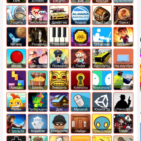
Халк
Бэтмен
Бакуган
Кик
Мортал
Мультиплеер
Бутовский
комбат
Защита
Пиксельные
Дрифт на
Алавар
Квесты
Поиск
королевства
машинах
предметов
Космос
Рыцари
Пианино
Старые
Офисные
Бегалки
Мячик
Приключения
Полиция
Побег
Автобусы
На ноутбук
Аркады
Бизнес
Ловкость
Комнаты
Многопользовательские
Дпс
симуляторы
Рыбки
Прохождение
Дом
Мышкой
Юнити 3д
Рикошет
Cтрельба
Корабли
Грабители
Найди
Пришельцы
Мини
из лука
выход