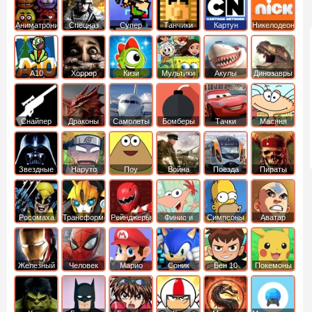
Аниматроники
Спецназ
Супер
Танчики
Картун
Никелодеон
бойцы
нетворк
А10
Хоррор
Кизи
Мультики
Акулы
Динозавры
Снайпер
Драконы
Самолеты
Бомберы
Тачки
Масяня
Звездные
Наруто
Поу
Война
Поезда
Пираты
войны
Карибского
Моря
Росомаха
Трансформеры
Рейнджеры
Финис и
Симпсоны
Аватар
Самураи
Ферб
легенда об
Аанге
Железный
Человек
Марио
Соник
Бен 10
Покемоны
человек
Паук