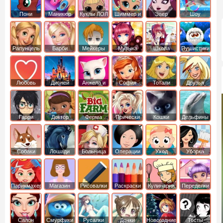
Пони
Маникюр
Куклы ЛОЛ
Шиммер и
Эвер
Шоу
креатор
Шайн
Афтер Хай
дельфинов
Рапунцель
Барби
Мейкеры
Музыка
Школа
Пушистики
Любовь
Дисней
Анжела и
София
Тотали
Друзья
том
Прекрасная
Спайс
ангелов
Гарри
Доктор
Ферма
Прически
Кошки
Дельфины
Поттер
Плюшева
Собаки
Лошади
Больница
Операции
Уход
Уборка
Парикмахер
Магазин
Рисовалки
Раскраски
Кулинария
Переделки
Салон
Смурфики
Русалки
Дочки
Новогодние
Тесты