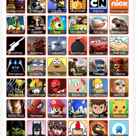
Аниматроники
Спецназ
Супер
Танчики
Картун
Никелодеон
бойцы
нетворк
А10
Хоррор
Кизи
Мультики
Акулы
Динозавры
Снайпер
Драконы
Самолеты
Бомберы
Тачки
Масяня
Звездные
Наруто
Поу
Война
Поезда
Пираты
войны
Карибского
Моря
Росомаха
Трансформеры
Рейнджеры
Финис и
Симпсоны
Аватар
Самураи
Ферб
легенда об
Аанге
Железный
Человек
Марио
Соник
Бен 10
Покемоны
человек
Паук