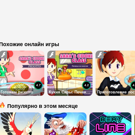
Похожие онлайн игры
4.7
4.2
4
Готовим ризотто
Кухня Сары: Печенье на палочке
Пр
Популярно в этом месяце