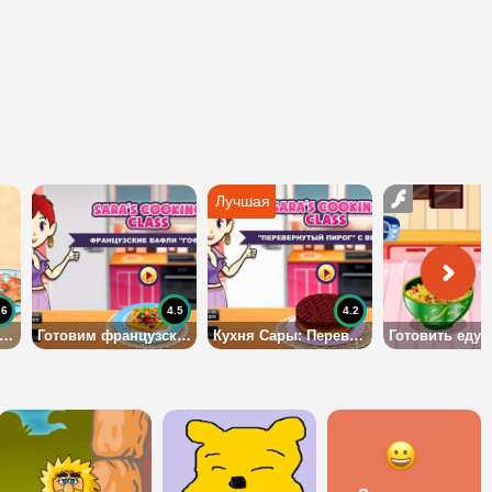
.6
4.5
4.2
иготовление лосося в кленовом сиропе
Готовим французские вафли «Гофре»
Кухня Сары: Перевёрнуый пирог с вишней