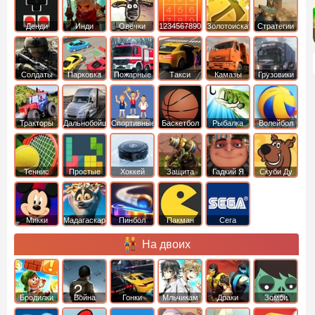
Денди
Инди
Овечки
1234567890
Золотоискатель
Стратегии
идут домой
Солдаты
Парковка
Пожарные
Такси
Камазы
Грузовики
машин
машины
Тракторы
Дальнобойщики
Спортивные
Баскетбол
Рыбалка
Волейбол
Теннис
Простые
Хоккей
Защита
Гадкий Я
Скуби Ду
башни
Микки
Мадагаскар
Пинбол
Пакман
Сега
Маус
На двоих
Бродилки
Война
Гонки
Мльчикам
Драки
Зомби