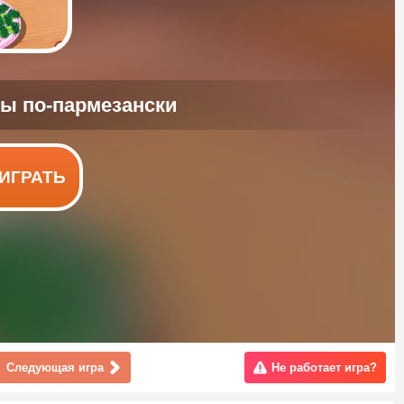
ИГРАТЬ
Следующая игра
Не работает игра?