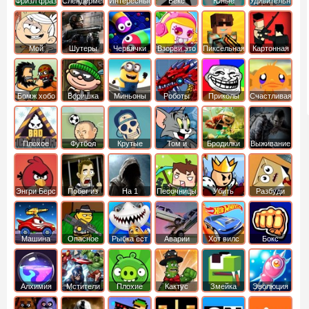
Фризл фраз
Слендермен
Интересные
Векс
Юные
Удивительный
титаны
мир
вперед
Гамбола
Мой
Шутеры
Червячки
Взорви это
Пиксельная
Картонная
шумный
война
башка
дом
Бомж хобо
Воришка
Миньоны
Роботы
Приколы
Счастливая
боб
динозавры
обезьянка
Плохое
Футбол
Крутые
Том и
Бродилки
Выживание
мороженое
головами
джерри
Приключения
Энгри Берс
Побег из
На 1
Песочницы
Убить
Разбуди
тюрьмы
короля
коробку
Машина
Опасное
Рыбка ест
Аварии
Хот вилс
Бокс
ест
оружие
рыбку
машин
машину
Алхимия
Мстители
Плохие
Кактус
Змейка
Эволюция
свинки
маккой