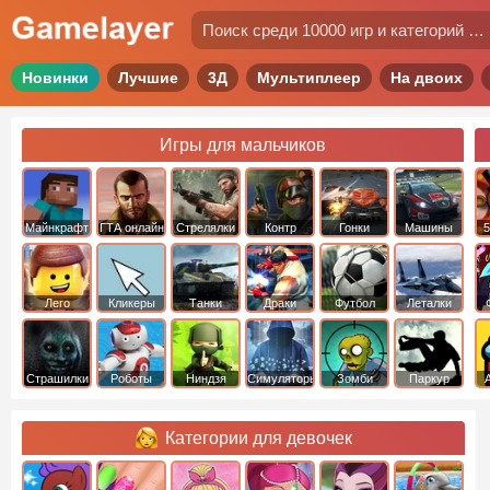
Новинки
Лучшие
3Д
Мультиплеер
На двоих
Игры для мальчиков
Майнкрафт
ГТА онлайн
Стрелялки
Контр
Гонки
Машины
5
Страйк
Лего
Кликеры
Танки
Драки
Футбол
Леталки
Страшилки
Роботы
Ниндзя
Симуляторы
Зомби
Паркур
Категории для девочек