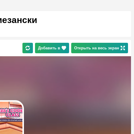
мезански
Добавить в
Открыть на весь экран