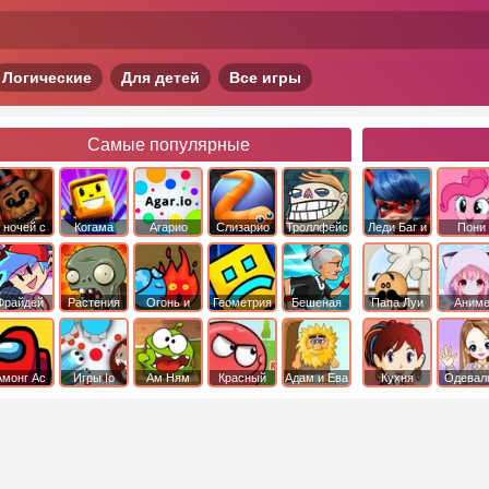
Логические
Для детей
Все игры
Самые популярные
 ночей с
Когама
Агарио
Слизарио
Троллфейс
Леди Баг и
Пони
фредди
квест
Супер Кот
Дружба 
чудо
Фрайдей
Растения
Огонь и
Геометрия
Бешеная
Папа Луи
Аним
Найт
против
Вода
Даш
бабка
Фанкин
Зомби
сбежала из
психушки
Амонг Ас
Игры Io
Ам Ням
Красный
Адам и Ева
Кухня
Одевал
шар
Сары