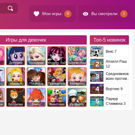
Мои игры:
Вы смотрели:
0
1
Игры для девочек
Топ-5
новинок
Векс 7
Апхилл Раш
Девушки
Холодное
Монстр Хай
Беременные
12
это
Эквестрии
Сердце
Средневековый
воин против
инопланетян
е
Макияж
Поцелуи
Принцессы
Малышка
Диснея
Хейзел
Вортекс 9
Паркур
Стикмена 3
ки
Бродилки
Винкс
Животные
Готовить
еду