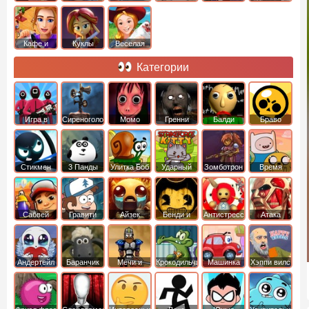
Кафе и
Куклы
Веселая
рестораны
ферма
Категории
Игра в
Сиреноголовый
Момо
Гренни
Балди
Браво
Кальмара
Старс
Стикмен
3 Панды
Улитка Боб
Ударный
Зомботрон
Время
отряд котят
Приключений
Сабвей
Гравити
Айзек
Бенди и
Антистресс
Атака
Серф
Фолз
Чернильная
Титанов
машина
Андертейл
Баранчик
Мечи и
Крокодильчик
Машинка
Хэппи вилс
Шон
Сандали
Свомпи
Вилли