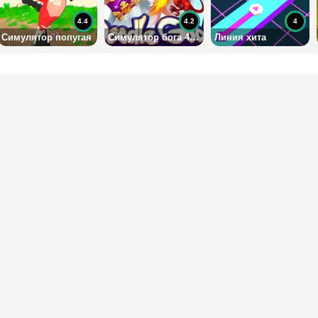
4.4
4.2
4
Симулятор попугая
Симулятор бога 4: на русском
Линия хита