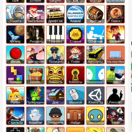
Халк
Бэтмен
Бакуган
Кик
Мортал
Мультиплеер
Бутовский
комбат
Защита
Пиксельные
Дрифт на
Алавар
Квесты
Поиск
королевства
машинах
предметов
Космос
Рыцари
Пианино
Старые
Офисные
Бегалки
Мячик
Приключения
Полиция
Побег
Автобусы
На ноутбук
Аркады
Бизнес
Ловкость
Комнаты
Многопользовательские
Дпс
симуляторы
Рыбки
Прохождение
Дом
Мышкой
Юнити 3д
Рикошет
Cтрельба
Корабли
Грабители
Найди
Пришельцы
Мини
из лука
выход