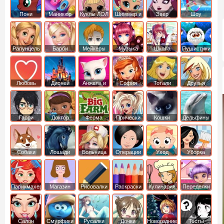
Пони
Маникюр
Куклы ЛОЛ
Шиммер и
Эвер
Шоу
креатор
Шайн
Афтер Хай
дельфинов
Рапунцель
Барби
Мейкеры
Музыка
Школа
Пушистики
Любовь
Дисней
Анжела и
София
Тотали
Друзья
том
Прекрасная
Спайс
ангелов
Гарри
Доктор
Ферма
Прически
Кошки
Дельфины
Поттер
Плюшева
Собаки
Лошади
Больница
Операции
Уход
Уборка
Парикмахер
Магазин
Рисовалки
Раскраски
Кулинария
Переделки
Салон
Смурфики
Русалки
Дочки
Новогодние
Тесты