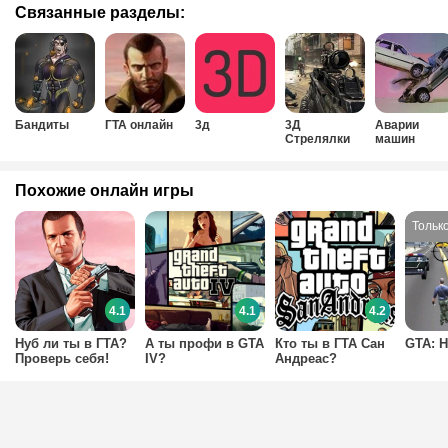
Связанные разделы:
Бандиты
ГТА онлайн
3д
3Д
Аварии
Стрелялки
машин
Похожие онлайн игры
4.1
4.1
4.2
Нуб ли ты в ГТА?
А ты профи в GTA
Кто ты в ГТА Сан
GTA: 
Проверь себя!
IV?
Андреас?