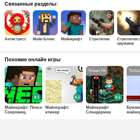
Связанные разделы:
Антистресс
Майн Блокс
Майнкрафт
Стрелялки
Стрелялки 
оружием
Похожие онлайн игры
4.1
4.1
4.1
Майнкрафт: Поиск
Майнкрафт:
Майнкрафт
Бума
Сокровищ
кликер
Слендермен
майнк