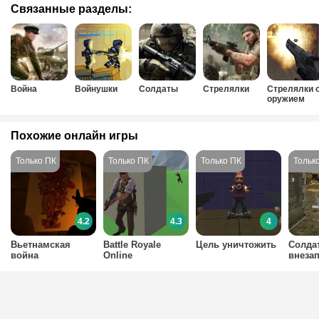
Связанные разделы:
Война
Войнушки
Солдаты
Стрелялки
Стрелялки 
оружием
Похожие онлайн игры
4.2
4.3
4
Вьетнамская
Battle Royale
Цель уничтожить
Солда
война
Online
внеза
выстр