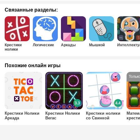
Связанные разделы:
Крестики
Логические
Аркады
Мышкой
Интеллект
нолики
Похожие онлайн игры
3.3
4.4
Крестики Нолики
Крестики Нолики
Крестики нолики
Матем
Аркада
Вегас
со Свинкой
крест
Пеппой