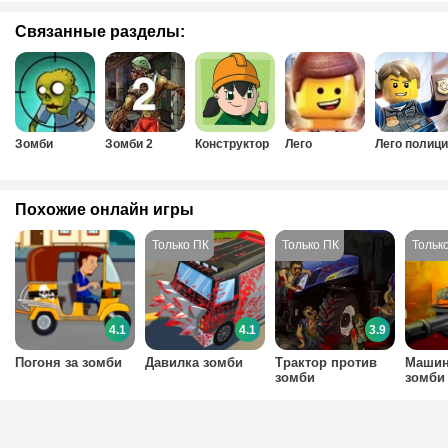
Связанные разделы:
Зомби
Зомби 2
Конструктор
Лего
Лего полиц
Похожие онлайн игры
4.1
4.1
3.9
Погоня за зомби
Давилка зомби
Трактор против
Машин
зомби
зомби