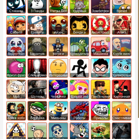
Стикмен
3 Панды
Улитка Боб
Ударный
Зомботрон
Время
отряд котят
Приключений
Сабвей
Гравити
Айзек
Бенди и
Антистресс
Атака
Серф
Фолз
Чернильная
Титанов
машина
Андертейл
Баранчик
Мечи и
Крокодильчик
Машинка
Хэппи вилс
Шон
Сандали
Свомпи
Вилли
Фризл фраз
Слендермен
Интересные
Векс
Юные
Удивительный
титаны
мир
вперед
Гамбола
Мой
Шутеры
Червячки
Взорви это
Пиксельная
Картонная
шумный
война
башка
дом
Бомж хобо
Воришка
Миньоны
Роботы
Приколы
Счастливая
боб
динозавры
обезьянка