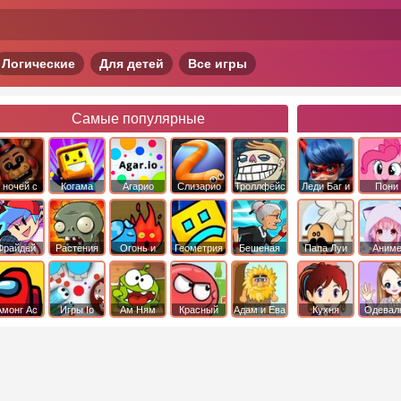
Логические
Для детей
Все игры
Самые популярные
 ночей с
Когама
Агарио
Слизарио
Троллфейс
Леди Баг и
Пони
фредди
квест
Супер Кот
Дружба 
чудо
Фрайдей
Растения
Огонь и
Геометрия
Бешеная
Папа Луи
Аним
Найт
против
Вода
Даш
бабка
Фанкин
Зомби
сбежала из
психушки
Амонг Ас
Игры Io
Ам Ням
Красный
Адам и Ева
Кухня
Одевал
шар
Сары