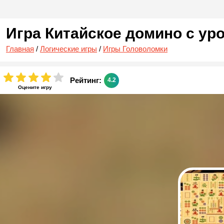
Игра Китайское домино с ур
Главная
/
Логические игры
/
Игры Головоломки
Рейтинг:
4.2
Оцените игру