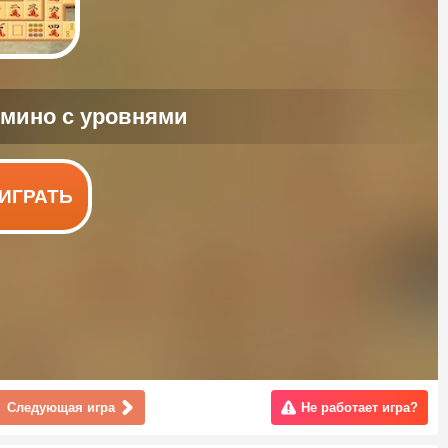
ИГРАТЬ
Следующая игра
Не работает игра?