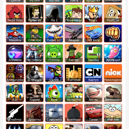
Плохое
Футбол
Крутые
Том и
Бродилки
Выживание
мороженое
головами
джерри
Приключения
Энгри Берс
Побег из
На 1
Песочницы
Убить
Разбуди
тюрьмы
короля
коробку
Машина
Опасное
Рыбка ест
Аварии
Хот вилс
Бокс
ест
оружие
рыбку
машин
машину
Алхимия
Мстители
Плохие
Кактус
Змейка
Эволюция
свинки
маккой
Аниматроники
Спецназ
Супер
Танчики
Картун
Никелодеон
бойцы
нетворк
А10
Хоррор
Кизи
Мультики
Акулы
Динозавры
Снайпер
Драконы
Самолеты
Бомберы
Тачки
Масяня