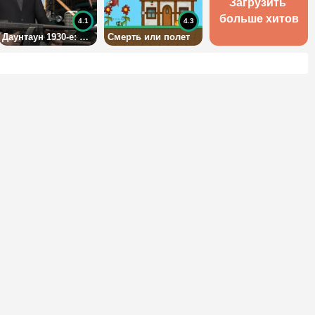
Загрузить 
больше хитов
4.1
4.3
Даунтаун 1930-е: Мафия
Смерть или полет