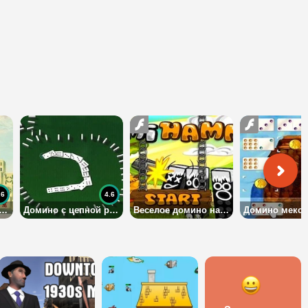
.6
4.6
нское домино: солитер
Домино с цепной реакцией
Веселое домино на логику