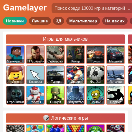
Новинки
Лучшие
3Д
Мультиплеер
На двоих
Игры для мальчиков
Майнкрафт
ГТА онлайн
Стрелялки
Контр
Гонки
Машины
5
Страйк
Лего
Кликеры
Танки
Драки
Футбол
Леталки
Страшилки
Роботы
Ниндзя
Симуляторы
Зомби
Паркур
Логические игры