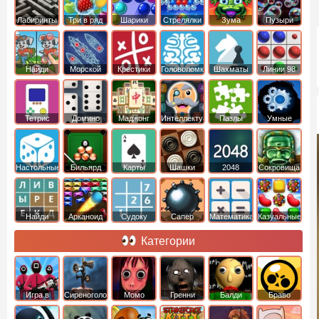
Лабиринты
Три в ряд
Шарики
Стрелялки
Зума
Пузыри
Шариками
Найди
Морской
Крестики
Головоломки
Шахматы
Линии 98
отличия
бой
нолики
Тетрис
Домино
Маджонг
Интеллектуальные
Пазлы
Умные
Настольные
Бильярд
Карты
Шашки
2048
Cокровища
Монтесумы
Найди
Арканоид
Судоку
Сапер
Математика
Казуальные
слова
Категории
Игра в
Сиреноголовый
Момо
Гренни
Балди
Браво
Кальмара
Старс