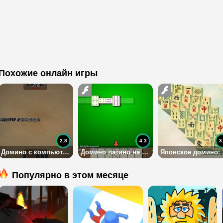
Похожие онлайн игры
2.8
4.3
3
Домино с компьютером в пабе
Домино латино на четверых
Япо
Популярно в этом месяце