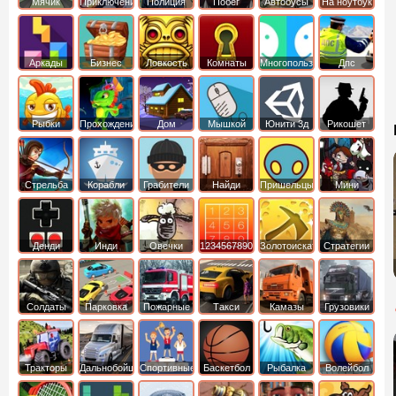
Мячик
Приключения
Полиция
Побег
Автобусы
На ноутбук
Аркады
Бизнес
Ловкость
Комнаты
Многопользовательские
Дпс
симуляторы
Рыбки
Прохождение
Дом
Мышкой
Юнити 3д
Рикошет
Cтрельба
Корабли
Грабители
Найди
Пришельцы
Мини
из лука
выход
Денди
Инди
Овечки
1234567890
Золотоискатель
Стратегии
идут домой
Солдаты
Парковка
Пожарные
Такси
Камазы
Грузовики
машин
машины
Тракторы
Дальнобойщики
Спортивные
Баскетбол
Рыбалка
Волейбол