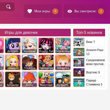
Мои игры:
Вы смотрели:
0
1
Игры для девочек
Топ-5
новинок
Векс 7
Апхилл Раш
Девушки
Холодное
Монстр Хай
Беременные
12
это
Эквестрии
Сердце
Средневековый
воин против
инопланетян
е
Макияж
Поцелуи
Принцессы
Малышка
Диснея
Хейзел
Вортекс 9
Паркур
Стикмена 3
ки
Бродилки
Винкс
Животные
Готовить
еду