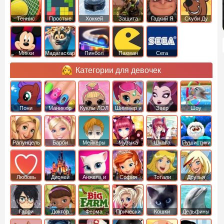
Теннис
Простые
Хоккей
Защита
Гадкий Я
Скуби Ду
башни
Микки
Мадагаскар
Пинбол
Пакман
Сега
Маус
Категории для девочек
Пони
Маникюр
Куклы ЛОЛ
Шиммер и
Эвер
Шоу
креатор
Шайн
Афтер Хай
дельфинов
Рапунцель
Барби
Мейкеры
Музыка
Школа
Пушистики
Любовь
Дисней
Анжела и
София
Тотали
Друзья
том
Прекрасная
Спайс
ангелов
Гарри
Доктор
Ферма
Прически
Кошки
Дельфины
Поттер
Плюшева