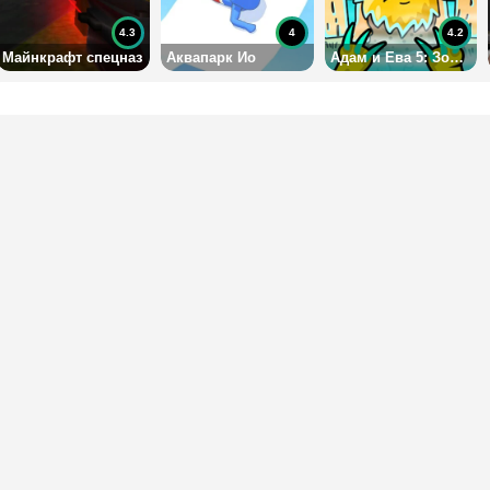
4.3
4
4.2
Майнкрафт спецназ
Аквапарк Ио
Адам и Ева 5: Зомби