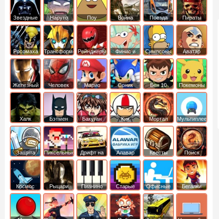
Звездные
Наруто
Поу
Война
Поезда
Пираты
войны
Карибского
Моря
Росомаха
Трансформеры
Рейнджеры
Финис и
Симпсоны
Аватар
Самураи
Ферб
легенда об
Аанге
Железный
Человек
Марио
Соник
Бен 10
Покемоны
человек
Паук
Халк
Бэтмен
Бакуган
Кик
Мортал
Мультиплеер
Бутовский
комбат
Защита
Пиксельные
Дрифт на
Алавар
Квесты
Поиск
королевства
машинах
предметов
Космос
Рыцари
Пианино
Старые
Офисные
Бегалки