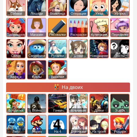
Собаки
Лошади
Больница
Операции
Уход
Уборка
Парикмахер
Магазин
Рисовалки
Раскраски
Кулинария
Переделки
Салон
Смурфики
Русалки
Дочки
Новогодние
Тесты
Кафе и
Куклы
Веселая
рестораны
ферма
На двоих
Бродилки
Война
Гонки
Мльчикам
Драки
Зомби
Лего
Марио
На 4
Девочкам
На троих
Рыцари