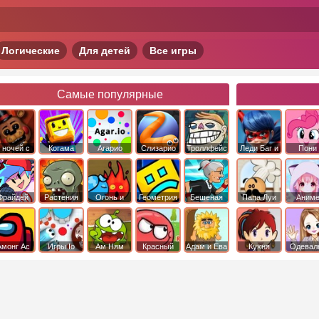
Логические
Для детей
Все игры
Самые популярные
 ночей с
Когама
Агарио
Слизарио
Троллфейс
Леди Баг и
Пони
фредди
квест
Супер Кот
Дружба 
чудо
Фрайдей
Растения
Огонь и
Геометрия
Бешеная
Папа Луи
Аним
Найт
против
Вода
Даш
бабка
Фанкин
Зомби
сбежала из
психушки
Амонг Ас
Игры Io
Ам Ням
Красный
Адам и Ева
Кухня
Одевал
шар
Сары