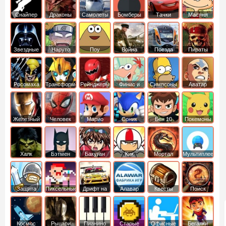
Снайпер
Драконы
Самолеты
Бомберы
Тачки
Масяня
Звездные
Наруто
Поу
Война
Поезда
Пираты
войны
Карибского
Моря
Росомаха
Трансформеры
Рейнджеры
Финис и
Симпсоны
Аватар
Самураи
Ферб
легенда об
Аанге
Железный
Человек
Марио
Соник
Бен 10
Покемоны
человек
Паук
Халк
Бэтмен
Бакуган
Кик
Мортал
Мультиплеер
Бутовский
комбат
Защита
Пиксельные
Дрифт на
Алавар
Квесты
Поиск
королевства
машинах
предметов
Космос
Рыцари
Пианино
Старые
Офисные
Бегалки