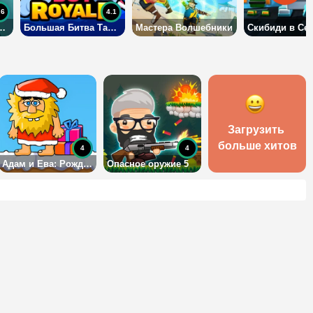
.6
4.1
 выстрел: Время пули
Большая Битва Танков
Мастера Волшебники
Скибиди в Се
Загрузить 
больше хитов
4
4
Адам и Ева: Рождество
Опасное оружие 5