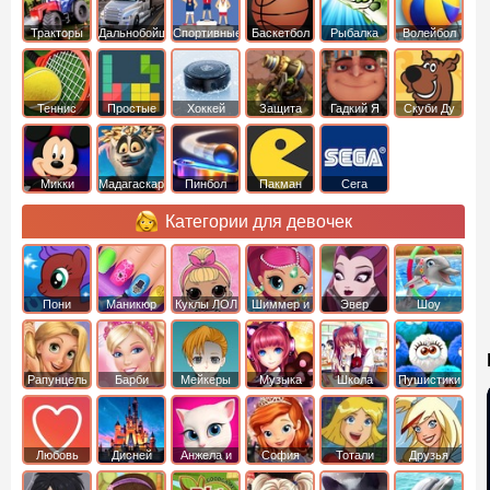
Тракторы
Дальнобойщики
Спортивные
Баскетбол
Рыбалка
Волейбол
Теннис
Простые
Хоккей
Защита
Гадкий Я
Скуби Ду
башни
Микки
Мадагаскар
Пинбол
Пакман
Сега
Маус
Категории для девочек
Пони
Маникюр
Куклы ЛОЛ
Шиммер и
Эвер
Шоу
креатор
Шайн
Афтер Хай
дельфинов
Рапунцель
Барби
Мейкеры
Музыка
Школа
Пушистики
Любовь
Дисней
Анжела и
София
Тотали
Друзья
том
Прекрасная
Спайс
ангелов