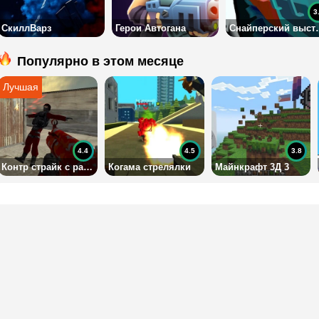
3
СкиллВарз
Герои Автогана
Снайперский
Популярно в этом месяце
4.4
4.5
3.8
Контр страйк с разным оружием
Когама стрелялки
Майнкрафт 3Д 3