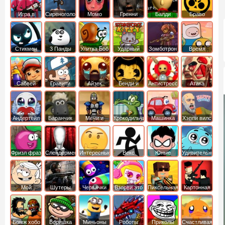
Игра в
Сиреноголовый
Момо
Гренни
Балди
Браво
Кальмара
Старс
Стикмен
3 Панды
Улитка Боб
Ударный
Зомботрон
Время
отряд котят
Приключений
Сабвей
Гравити
Айзек
Бенди и
Антистресс
Атака
Серф
Фолз
Чернильная
Титанов
машина
Андертейл
Баранчик
Мечи и
Крокодильчик
Машинка
Хэппи вилс
Шон
Сандали
Свомпи
Вилли
Фризл фраз
Слендермен
Интересные
Векс
Юные
Удивительный
титаны
мир
вперед
Гамбола
Мой
Шутеры
Червячки
Взорви это
Пиксельная
Картонная
шумный
война
башка
дом
Бомж хобо
Воришка
Миньоны
Роботы
Приколы
Счастливая