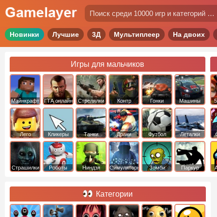
Новинки
Лучшие
3Д
Мультиплеер
На двоих
Игры для мальчиков
Майнкрафт
ГТА онлайн
Стрелялки
Контр
Гонки
Машины
5
Страйк
Лего
Кликеры
Танки
Драки
Футбол
Леталки
Страшилки
Роботы
Ниндзя
Симуляторы
Зомби
Паркур
Категории