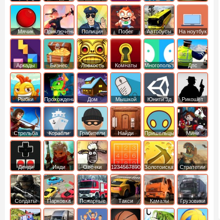
Мячик
Приключения
Полиция
Побег
Автобусы
На ноутбук
Аркады
Бизнес
Ловкость
Комнаты
Многопользовательские
Дпс
симуляторы
Рыбки
Прохождение
Дом
Мышкой
Юнити 3д
Рикошет
Cтрельба
Корабли
Грабители
Найди
Пришельцы
Мини
из лука
выход
Денди
Инди
Овечки
1234567890
Золотоискатель
Стратегии
идут домой
Солдаты
Парковка
Пожарные
Такси
Камазы
Грузовики
машин
машины