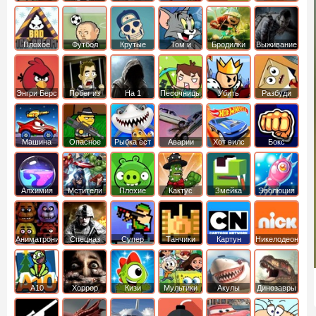
боб
динозавры
обезьянка
Плохое
Футбол
Крутые
Том и
Бродилки
Выживание
мороженое
головами
джерри
Приключения
Энгри Берс
Побег из
На 1
Песочницы
Убить
Разбуди
тюрьмы
короля
коробку
Машина
Опасное
Рыбка ест
Аварии
Хот вилс
Бокс
ест
оружие
рыбку
машин
машину
Алхимия
Мстители
Плохие
Кактус
Змейка
Эволюция
свинки
маккой
Аниматроники
Спецназ
Супер
Танчики
Картун
Никелодеон
бойцы
нетворк
А10
Хоррор
Кизи
Мультики
Акулы
Динозавры