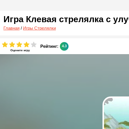
Игра Клевая стрелялка с у
Главная
/
Игры Стрелялки
Рейтинг:
4.3
Оцените игру