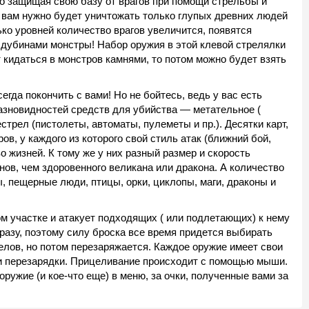
во защищая свою базу от врагов при помощи стрельбы и
е вам нужно будет уничтожать только глупых древних людей
ько уровней количество врагов увеличится, появятся
дубинами монстры! Набор оружия в этой клевой стрелялки
т кидаться в монстров камнями, то потом можно будет взять
егда покончить с вами! Но не бойтесь, ведь у вас есть
разновидностей средств для убийства — метательное (
естрел (пистолеты, автоматы, пулеметы и пр.). Десятки карт,
ов, у каждого из которого свой стиль атак (ближний бой,
во жизней. К тому же у них разный размер и скорость
нов, чем здоровенного великана или дракона. А количество
, пещерные люди, птицы, орки, циклопы, маги, драконы и
м участке и атакует подходящих ( или подлетающих) к нему
разу, поэтому силу броска все время придется выбирать
елов, но потом перезаряжается. Каждое оружие имеет свои
 и перезарядки. Прицеливание происходит с помощью мыши.
оружие (и кое-что еще) в меню, за очки, полученные вами за