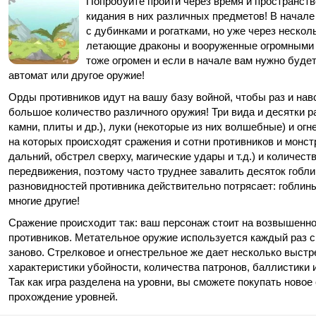
Попробуйте пройти через время и пространст
кидания в них различных предметов! В начал
с дубинками и рогатками, но уже через нескол
летающие драконы и вооруженные огромными 
тоже огромен и если в начале вам нужно буде
автомат или другое оружие!
Орды противников идут на вашу базу войной, чтобы раз и навс
большое количество различного оружия! Три вида и десятки 
камни, плиты и др.), луки (некоторые из них волшебные) и огн
на которых происходят сражения и сотни противников и монстр
дальний, обстрел сверху, магические удары и т.д.) и количест
передвижения, поэтому часто труднее завалить десяток гобли
разновидностей противника действительно потрясает: гоблины
многие другие!
Сражение происходит так: ваш персонаж стоит на возвышенно
противников. Метательное оружие используется каждый раз с
заново. Стрелковое и огнестрельное же дает несколько выстр
характеристики убойности, количества патронов, баллистики
Так как игра разделена на уровни, вы сможете покупать новое 
прохождение уровней.