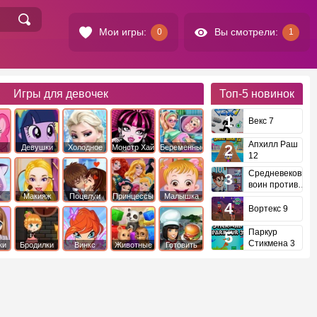
Мои игры:
Вы смотрели:
0
1
Игры для девочек
Топ-5
новинок
Векс 7
Апхилл Раш
Девушки
Холодное
Монстр Хай
Беременные
12
это
Эквестрии
Сердце
Средневековый
воин против
инопланетян
е
Макияж
Поцелуи
Принцессы
Малышка
Диснея
Хейзел
Вортекс 9
Паркур
Стикмена 3
ки
Бродилки
Винкс
Животные
Готовить
еду