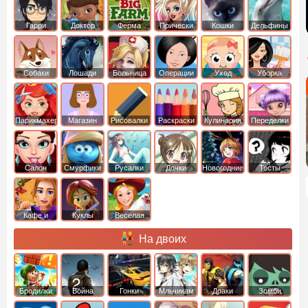
Гарри
Доктор
Ферма
Прически
Кошки
Дельфины
Поттер
Плюшева
Собаки
Лошади
Больница
Операции
Уход
Уборка
Парикмахер
Магазин
Рисовалки
Раскраски
Кулинария
Переделки
Салон
Смурфики
Русалки
Дочки
Новогодние
Тесты
Кафе и
Куклы
Веселая
рестораны
ферма
На двоих
Бродилки
Война
Гонки
Мльчикам
Драки
Зомби