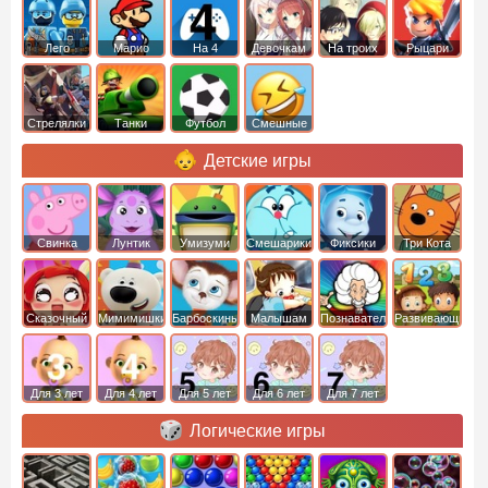
Лего
Марио
На 4
Девочкам
На троих
Рыцари
Стрелялки
Танки
Футбол
Смешные
Детские игры
Свинка
Лунтик
Умизуми
Смешарики
Фиксики
Три Кота
Пеппа
Сказочный
Мимимишки
Барбоскины
Малышам
Познавательные
Развивающие
патруль
Для 3 лет
Для 4 лет
Для 5 лет
Для 6 лет
Для 7 лет
Логические игры