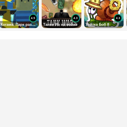
4.5
4.3
4.3
Когама: Парк развлечений
Танки Ио на войне
Улитка Боб 8