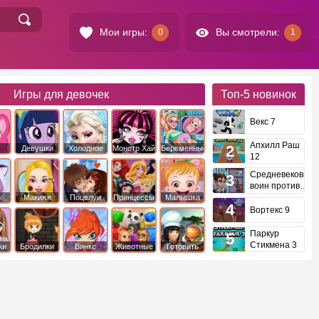
Мои игры:
Вы смотрели:
0
1
Игры для девочек
Топ-5
новинок
Векс 7
Апхилл Раш
Девушки
Холодное
Монстр Хай
Беременные
12
это
Эквестрии
Сердце
Средневековый
воин против
инопланетян
е
Макияж
Поцелуи
Принцессы
Малышка
Диснея
Хейзел
Вортекс 9
Паркур
Стикмена 3
ки
Бродилки
Винкс
Животные
Готовить
еду