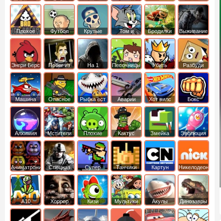
боб
динозавры
обезьянка
Плохое
Футбол
Крутые
Том и
Бродилки
Выживание
мороженое
головами
джерри
Приключения
Энгри Берс
Побег из
На 1
Песочницы
Убить
Разбуди
тюрьмы
короля
коробку
Машина
Опасное
Рыбка ест
Аварии
Хот вилс
Бокс
ест
оружие
рыбку
машин
машину
Алхимия
Мстители
Плохие
Кактус
Змейка
Эволюция
свинки
маккой
Аниматроники
Спецназ
Супер
Танчики
Картун
Никелодеон
бойцы
нетворк
А10
Хоррор
Кизи
Мультики
Акулы
Динозавры