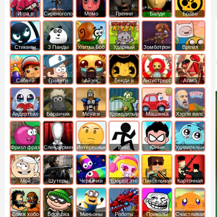
Игра в
Сиреноголовый
Момо
Гренни
Балди
Браво
Кальмара
Старс
Стикмен
3 Панды
Улитка Боб
Ударный
Зомботрон
Время
отряд котят
Приключений
Сабвей
Гравити
Айзек
Бенди и
Антистресс
Атака
Серф
Фолз
Чернильная
Титанов
машина
Андертейл
Баранчик
Мечи и
Крокодильчик
Машинка
Хэппи вилс
Шон
Сандали
Свомпи
Вилли
Фризл фраз
Слендермен
Интересные
Векс
Юные
Удивительный
титаны
мир
вперед
Гамбола
Мой
Шутеры
Червячки
Взорви это
Пиксельная
Картонная
шумный
война
башка
дом
Бомж хобо
Воришка
Миньоны
Роботы
Приколы
Счастливая