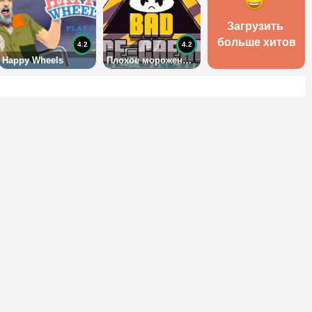
Загрузить 
больше хитов
4.2
4.2
Happy Wheels
Плохое мороженое 1 на двоих