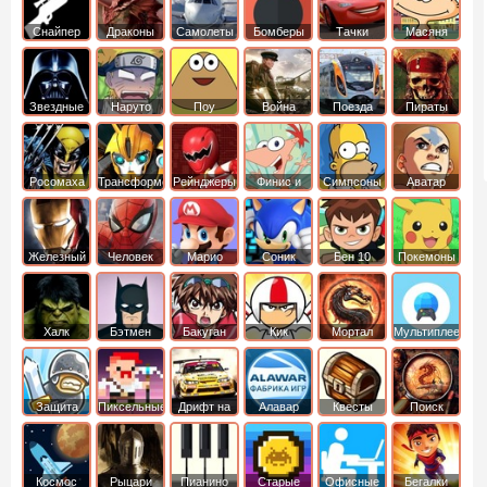
Снайпер
Драконы
Самолеты
Бомберы
Тачки
Масяня
Звездные
Наруто
Поу
Война
Поезда
Пираты
войны
Карибского
Моря
Росомаха
Трансформеры
Рейнджеры
Финис и
Симпсоны
Аватар
Самураи
Ферб
легенда об
Аанге
Железный
Человек
Марио
Соник
Бен 10
Покемоны
человек
Паук
Халк
Бэтмен
Бакуган
Кик
Мортал
Мультиплеер
Бутовский
комбат
Защита
Пиксельные
Дрифт на
Алавар
Квесты
Поиск
королевства
машинах
предметов
Космос
Рыцари
Пианино
Старые
Офисные
Бегалки