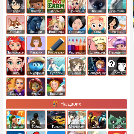
Гарри
Доктор
Ферма
Прически
Кошки
Дельфины
Поттер
Плюшева
Собаки
Лошади
Больница
Операции
Уход
Уборка
Парикмахер
Магазин
Рисовалки
Раскраски
Кулинария
Переделки
Салон
Смурфики
Русалки
Дочки
Новогодние
Тесты
Кафе и
Куклы
Веселая
рестораны
ферма
На двоих
Бродилки
Война
Гонки
Мльчикам
Драки
Зомби