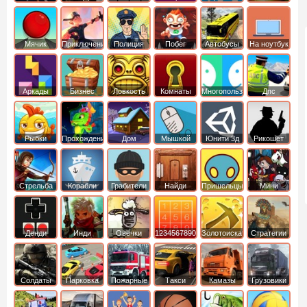
Мячик
Приключения
Полиция
Побег
Автобусы
На ноутбук
Аркады
Бизнес
Ловкость
Комнаты
Многопользовательские
Дпс
симуляторы
Рыбки
Прохождение
Дом
Мышкой
Юнити 3д
Рикошет
Cтрельба
Корабли
Грабители
Найди
Пришельцы
Мини
из лука
выход
Денди
Инди
Овечки
1234567890
Золотоискатель
Стратегии
идут домой
Солдаты
Парковка
Пожарные
Такси
Камазы
Грузовики
машин
машины