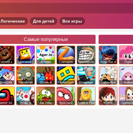
Логические
Для детей
Все игры
Самые популярные
 ночей с
Когама
Агарио
Слизарио
Троллфейс
Леди Баг и
Пони
фредди
квест
Супер Кот
Дружба 
чудо
Фрайдей
Растения
Огонь и
Геометрия
Бешеная
Папа Луи
Аним
Найт
против
Вода
Даш
бабка
Фанкин
Зомби
сбежала из
психушки
Амонг Ас
Игры Io
Ам Ням
Красный
Адам и Ева
Кухня
Одевал
шар
Сары