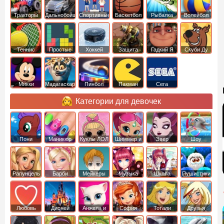
Тракторы
Дальнобойщики
Спортивные
Баскетбол
Рыбалка
Волейбол
Теннис
Простые
Хоккей
Защита
Гадкий Я
Скуби Ду
башни
Микки
Мадагаскар
Пинбол
Пакман
Сега
Маус
Категории для девочек
Пони
Маникюр
Куклы ЛОЛ
Шиммер и
Эвер
Шоу
креатор
Шайн
Афтер Хай
дельфинов
Рапунцель
Барби
Мейкеры
Музыка
Школа
Пушистики
Любовь
Дисней
Анжела и
София
Тотали
Друзья
том
Прекрасная
Спайс
ангелов