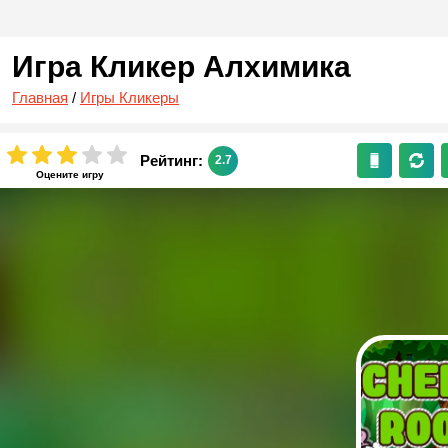
Игра Кликер Алхимика
Главная
/
Игры Кликеры
Рейтинг:
2.7
Оцените игру