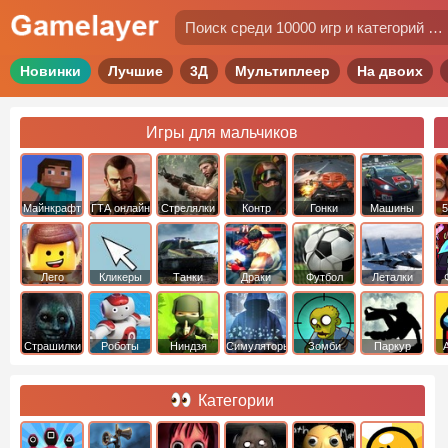
Новинки
Лучшие
3Д
Мультиплеер
На двоих
Игры для мальчиков
Майнкрафт
ГТА онлайн
Стрелялки
Контр
Гонки
Машины
5
Страйк
Лего
Кликеры
Танки
Драки
Футбол
Леталки
Страшилки
Роботы
Ниндзя
Симуляторы
Зомби
Паркур
Категории