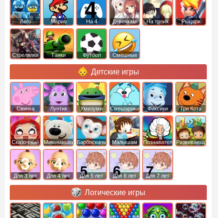
Лего
Марио
На 4
Девочкам
На троих
Рыцари
Стрелялки
Танки
Футбол
Смешные
Детские игры
Свинка
Лунтик
Умизуми
Смешарики
Фиксики
Три Кота
Пеппа
Сказочный
Мимимишки
Барбоскины
Малышам
Познавательные
Развивающие
патруль
Для 3 лет
Для 4 лет
Для 5 лет
Для 6 лет
Для 7 лет
Логические игры