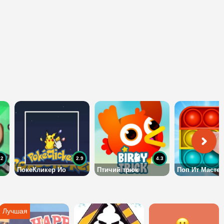
.2
2.9
4.3
ПокеКликер Ио
Птичий трюк
Поп Ит Мастер