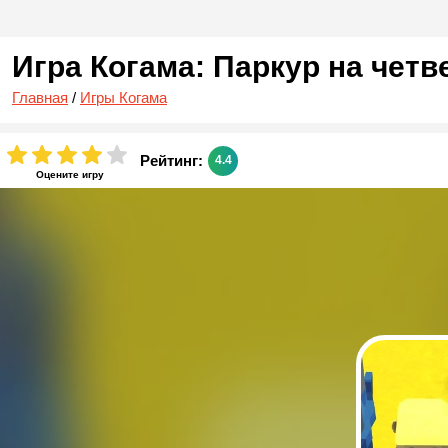
Игра Когама: Паркур на чет
Главная
/
Игры Когама
Рейтинг:
4.4
Оцените игру