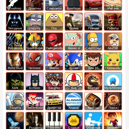
Снайпер
Драконы
Самолеты
Бомберы
Тачки
Масяня
Звездные
Наруто
Поу
Война
Поезда
Пираты
войны
Карибского
Моря
Росомаха
Трансформеры
Рейнджеры
Финис и
Симпсоны
Аватар
Самураи
Ферб
легенда об
Аанге
Железный
Человек
Марио
Соник
Бен 10
Покемоны
человек
Паук
Халк
Бэтмен
Бакуган
Кик
Мортал
Мультиплеер
Бутовский
комбат
Защита
Пиксельные
Дрифт на
Алавар
Квесты
Поиск
королевства
машинах
предметов
Космос
Рыцари
Пианино
Старые
Офисные
Бегалки