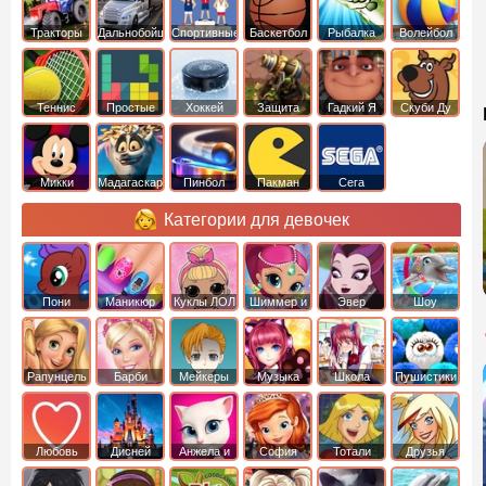
Тракторы
Дальнобойщики
Спортивные
Баскетбол
Рыбалка
Волейбол
Теннис
Простые
Хоккей
Защита
Гадкий Я
Скуби Ду
башни
Микки
Мадагаскар
Пинбол
Пакман
Сега
Маус
Категории для девочек
Пони
Маникюр
Куклы ЛОЛ
Шиммер и
Эвер
Шоу
креатор
Шайн
Афтер Хай
дельфинов
Рапунцель
Барби
Мейкеры
Музыка
Школа
Пушистики
Любовь
Дисней
Анжела и
София
Тотали
Друзья
том
Прекрасная
Спайс
ангелов