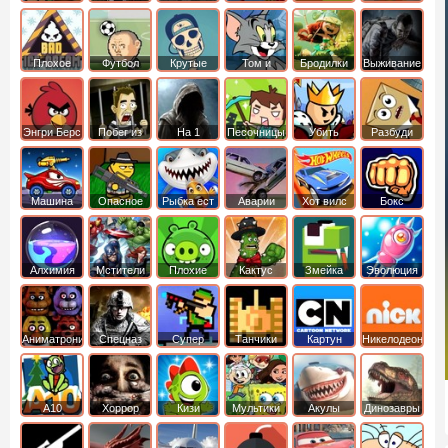
боб
динозавры
обезьянка
Плохое
Футбол
Крутые
Том и
Бродилки
Выживание
мороженое
головами
джерри
Приключения
Энгри Берс
Побег из
На 1
Песочницы
Убить
Разбуди
тюрьмы
короля
коробку
Машина
Опасное
Рыбка ест
Аварии
Хот вилс
Бокс
ест
оружие
рыбку
машин
машину
Алхимия
Мстители
Плохие
Кактус
Змейка
Эволюция
свинки
маккой
Аниматроники
Спецназ
Супер
Танчики
Картун
Никелодеон
бойцы
нетворк
А10
Хоррор
Кизи
Мультики
Акулы
Динозавры