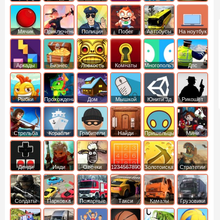
Мячик
Приключения
Полиция
Побег
Автобусы
На ноутбук
Аркады
Бизнес
Ловкость
Комнаты
Многопользовательские
Дпс
симуляторы
Рыбки
Прохождение
Дом
Мышкой
Юнити 3д
Рикошет
Cтрельба
Корабли
Грабители
Найди
Пришельцы
Мини
из лука
выход
Денди
Инди
Овечки
1234567890
Золотоискатель
Стратегии
идут домой
Солдаты
Парковка
Пожарные
Такси
Камазы
Грузовики
машин
машины