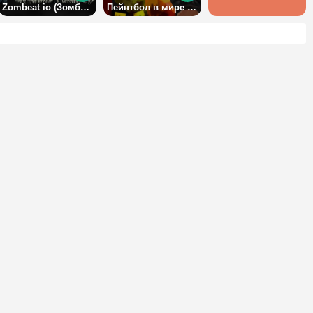
Zombeat io (Зомбит ИО)
Пейнтбол в мире Майнкрафта