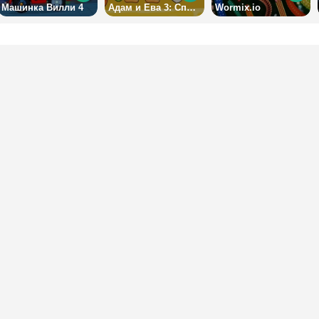
Машинка Вилли 4
Адам и Ева 3: Спасение возлюбленной
Wormix.io