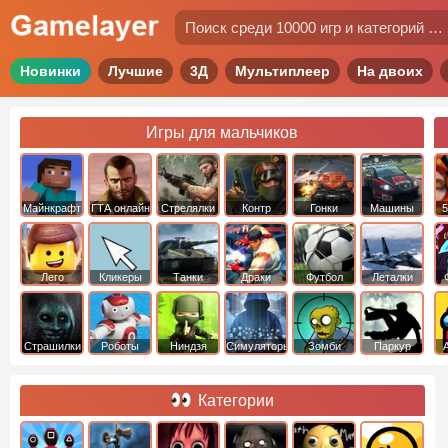
Новинки
Лучшие
3Д
Мультиплеер
На двоих
Игры для мальчиков
Майнкрафт
ГТА онлайн
Стрелялки
Контр
Гонки
Машины
5
Страйк
Лего
Кликеры
Танки
Драки
Футбол
Леталки
Страшилки
Роботы
Ниндзя
Симуляторы
Зомби
Паркур
Категории