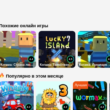
Похожие онлайн игры
4.4
4.5
4
Когама: Страна любви
Когама: Таинственный остров
Когама: Лунапарк
Популярно в этом месяце
4.2
4.2
4.2