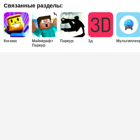
Связанные разделы:
Когама
Майнкрафт
Паркур
3д
Мультиплее
Паркур