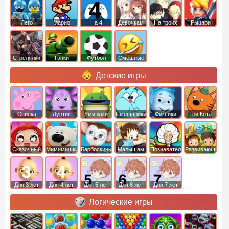
Лего
Марио
На 4
Девочкам
На троих
Рыцари
Стрелялки
Танки
Футбол
Смешные
Детские игры
Свинка
Лунтик
Умизуми
Смешарики
Фиксики
Три Кота
Пеппа
Сказочный
Мимимишки
Барбоскины
Малышам
Познавательные
Развивающие
патруль
Для 3 лет
Для 4 лет
Для 5 лет
Для 6 лет
Для 7 лет
Логические игры