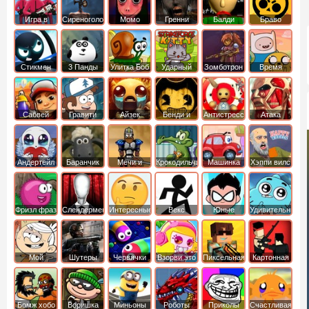
Игра в
Сиреноголовый
Момо
Гренни
Балди
Браво
Кальмара
Старс
Стикмен
3 Панды
Улитка Боб
Ударный
Зомботрон
Время
отряд котят
Приключений
Сабвей
Гравити
Айзек
Бенди и
Антистресс
Атака
Серф
Фолз
Чернильная
Титанов
машина
Андертейл
Баранчик
Мечи и
Крокодильчик
Машинка
Хэппи вилс
Шон
Сандали
Свомпи
Вилли
Фризл фраз
Слендермен
Интересные
Векс
Юные
Удивительный
титаны
мир
вперед
Гамбола
Мой
Шутеры
Червячки
Взорви это
Пиксельная
Картонная
шумный
война
башка
дом
Бомж хобо
Воришка
Миньоны
Роботы
Приколы
Счастливая