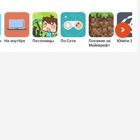
р
На ноутбук
Песочницы
По Сети
Похожие на
Юнити 3Д
Майнкрафт