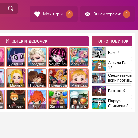
Мои игры:
Вы смотрели:
0
1
Игры для девочек
Топ-5
новинок
Векс 7
Апхилл Раш
Девушки
Холодное
Монстр Хай
Беременные
12
это
Эквестрии
Сердце
Средневековый
воин против
инопланетян
е
Макияж
Поцелуи
Принцессы
Малышка
Диснея
Хейзел
Вортекс 9
Паркур
Стикмена 3
ки
Бродилки
Винкс
Животные
Готовить
еду