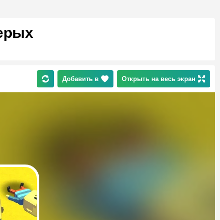
верых
Добавить в
Открыть на весь экран