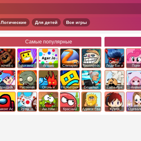
Логические
Для детей
Все игры
Самые популярные
 ночей с
Когама
Агарио
Слизарио
Троллфейс
Леди Баг и
Пони
фредди
квест
Супер Кот
Дружба 
чудо
Фрайдей
Растения
Огонь и
Геометрия
Бешеная
Папа Луи
Аним
Найт
против
Вода
Даш
бабка
Фанкин
Зомби
сбежала из
психушки
Амонг Ас
Игры Io
Ам Ням
Красный
Адам и Ева
Кухня
Одевал
шар
Сары