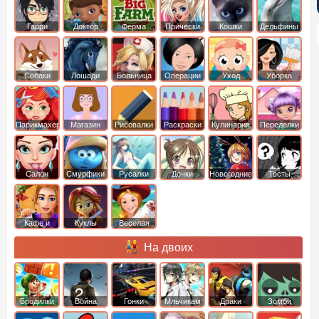
Гарри
Доктор
Ферма
Прически
Кошки
Дельфины
Поттер
Плюшева
Собаки
Лошади
Больница
Операции
Уход
Уборка
Парикмахер
Магазин
Рисовалки
Раскраски
Кулинария
Переделки
Салон
Смурфики
Русалки
Дочки
Новогодние
Тесты
Кафе и
Куклы
Веселая
рестораны
ферма
На двоих
Бродилки
Война
Гонки
Мльчикам
Драки
Зомби