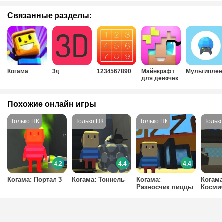
Связанные разделы:
Когама
3д
1234567890
Майнкрафт
Мультиплее
для девочек
Похожие онлайн игры
4.2
4.4
4.4
Когама: Портал 3
Когама: Тоннель
Когама:
Когама
Разносчик пиццы
Косми
прикл