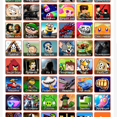
Фризл фраз
Слендермен
Интересные
Векс
Юные
Удивительный
титаны
мир
вперед
Гамбола
Мой
Шутеры
Червячки
Взорви это
Пиксельная
Картонная
шумный
война
башка
дом
Бомж хобо
Воришка
Миньоны
Роботы
Приколы
Счастливая
боб
динозавры
обезьянка
Плохое
Футбол
Крутые
Том и
Бродилки
Выживание
мороженое
головами
джерри
Приключения
Энгри Берс
Побег из
На 1
Песочницы
Убить
Разбуди
тюрьмы
короля
коробку
Машина
Опасное
Рыбка ест
Аварии
Хот вилс
Бокс
ест
оружие
рыбку
машин
машину
Алхимия
Мстители
Плохие
Кактус
Змейка
Эволюция
свинки
маккой