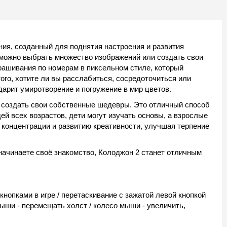
ия, созданный для поднятия настроения и развития
й можно выбрать множество изображений или создать свои
рашивания по номерам в пиксельном стиле, который
ого, хотите ли вы расслабиться, сосредоточиться или
дарит умиротворение и погружение в мир цветов.
и создать свои собственные шедевры. Это отличный способ
ей всех возрастов, дети могут изучать основы, а взрослые
концентрации и развитию креативности, улучшая терпение
начинаете своё знакомство, Колоджон 2 станет отличным
нопками в игре / перетаскивание с зажатой левой кнопкой
мыши - перемещать холст / колесо мыши - увеличить,