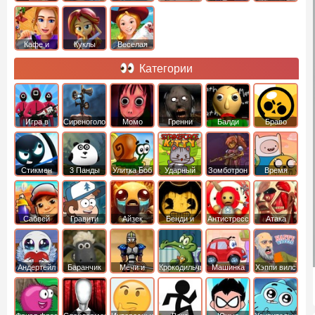
Кафе и
Куклы
Веселая
рестораны
ферма
Категории
Игра в
Сиреноголовый
Момо
Гренни
Балди
Браво
Кальмара
Старс
Стикмен
3 Панды
Улитка Боб
Ударный
Зомботрон
Время
отряд котят
Приключений
Сабвей
Гравити
Айзек
Бенди и
Антистресс
Атака
Серф
Фолз
Чернильная
Титанов
машина
Андертейл
Баранчик
Мечи и
Крокодильчик
Машинка
Хэппи вилс
Шон
Сандали
Свомпи
Вилли