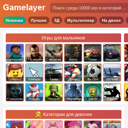
Новинки
Лучшие
3Д
Мультиплеер
На двоих
Игры для мальчиков
Майнкрафт
ГТА онлайн
Стрелялки
Контр
Гонки
Машины
5
Страйк
Лего
Кликеры
Танки
Драки
Футбол
Леталки
Страшилки
Роботы
Ниндзя
Симуляторы
Зомби
Паркур
Категории для девочек