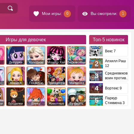
Мои игры:
Вы смотрели:
0
1
Игры для девочек
Топ-5
новинок
Векс 7
Апхилл Раш
Девушки
Холодное
Монстр Хай
Беременные
12
это
Эквестрии
Сердце
Средневековый
воин против
инопланетян
е
Макияж
Поцелуи
Принцессы
Малышка
Диснея
Хейзел
Вортекс 9
Паркур
Стикмена 3
ки
Бродилки
Винкс
Животные
Готовить
еду