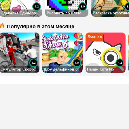
4.2
3.9
3
Одевалка Единорогов
Рисовать по клеточкам 1
Популярно в этом месяце
4.2
4.5
4.2
Симулятор Скорой помощи
Шоу дельфинов 6
Найди Кота Ио