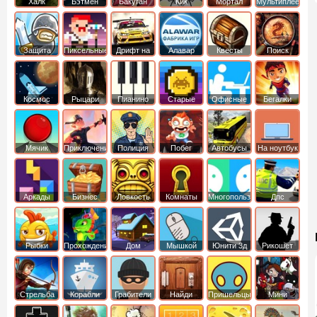
Халк
Бэтмен
Бакуган
Кик
Мортал
Мультиплеер
Бутовский
комбат
Защита
Пиксельные
Дрифт на
Алавар
Квесты
Поиск
королевства
машинах
предметов
Космос
Рыцари
Пианино
Старые
Офисные
Бегалки
Мячик
Приключения
Полиция
Побег
Автобусы
На ноутбук
Аркады
Бизнес
Ловкость
Комнаты
Многопользовательские
Дпс
симуляторы
Рыбки
Прохождение
Дом
Мышкой
Юнити 3д
Рикошет
Cтрельба
Корабли
Грабители
Найди
Пришельцы
Мини
из лука
выход