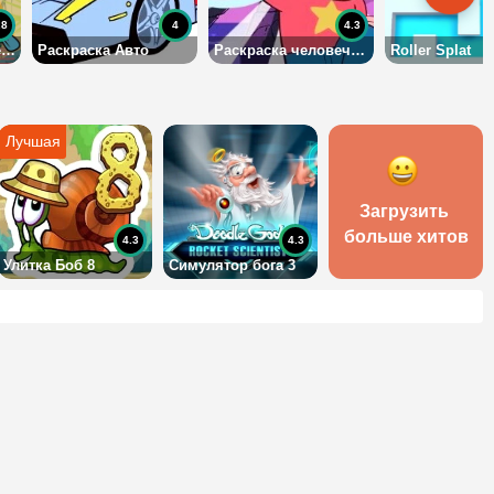
.8
4
4.3
Раскраска экзотических птиц
Раскраска Авто
Раскраска человечков для девочек
Roller Splat
Загрузить 
больше хитов
4.3
4.3
Улитка Боб 8
Симулятор бога 3