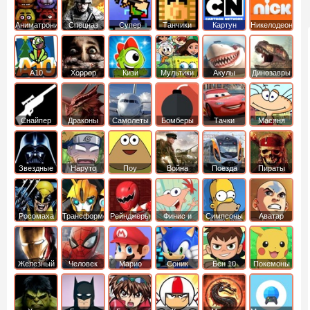
Аниматроники
Спецназ
Супер
Танчики
Картун
Никелодеон
бойцы
нетворк
А10
Хоррор
Кизи
Мультики
Акулы
Динозавры
Снайпер
Драконы
Самолеты
Бомберы
Тачки
Масяня
Звездные
Наруто
Поу
Война
Поезда
Пираты
войны
Карибского
Моря
Росомаха
Трансформеры
Рейнджеры
Финис и
Симпсоны
Аватар
Самураи
Ферб
легенда об
Аанге
Железный
Человек
Марио
Соник
Бен 10
Покемоны
человек
Паук