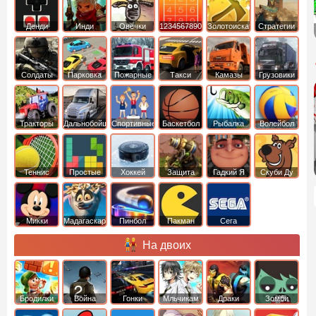
Денди
Инди
Овечки
1234567890
Золотоискатель
Стратегии
идут домой
Солдаты
Парковка
Пожарные
Такси
Камазы
Грузовики
машин
машины
Тракторы
Дальнобойщики
Спортивные
Баскетбол
Рыбалка
Волейбол
Теннис
Простые
Хоккей
Защита
Гадкий Я
Скуби Ду
башни
Микки
Мадагаскар
Пинбол
Пакман
Сега
Маус
На двоих
Бродилки
Война
Гонки
Мльчикам
Драки
Зомби