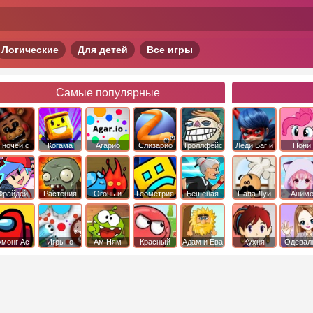
Логические
Для детей
Все игры
Самые популярные
 ночей с
Когама
Агарио
Слизарио
Троллфейс
Леди Баг и
Пони
фредди
квест
Супер Кот
Дружба 
чудо
Фрайдей
Растения
Огонь и
Геометрия
Бешеная
Папа Луи
Аним
Найт
против
Вода
Даш
бабка
Фанкин
Зомби
сбежала из
психушки
Амонг Ас
Игры Io
Ам Ням
Красный
Адам и Ева
Кухня
Одевал
шар
Сары