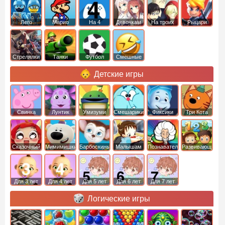
Лего
Марио
На 4
Девочкам
На троих
Рыцари
Стрелялки
Танки
Футбол
Смешные
Детские игры
Свинка
Лунтик
Умизуми
Смешарики
Фиксики
Три Кота
Пеппа
Сказочный
Мимимишки
Барбоскины
Малышам
Познавательные
Развивающие
патруль
Для 3 лет
Для 4 лет
Для 5 лет
Для 6 лет
Для 7 лет
Логические игры