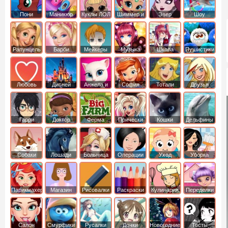
Пони
Маникюр
Куклы ЛОЛ
Шиммер и
Эвер
Шоу
креатор
Шайн
Афтер Хай
дельфинов
Рапунцель
Барби
Мейкеры
Музыка
Школа
Пушистики
Любовь
Дисней
Анжела и
София
Тотали
Друзья
том
Прекрасная
Спайс
ангелов
Гарри
Доктор
Ферма
Прически
Кошки
Дельфины
Поттер
Плюшева
Собаки
Лошади
Больница
Операции
Уход
Уборка
Парикмахер
Магазин
Рисовалки
Раскраски
Кулинария
Переделки
Салон
Смурфики
Русалки
Дочки
Новогодние
Тесты