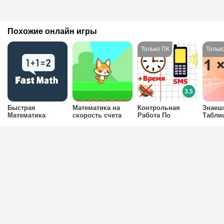
Похожие онлайн игры
3.5
Быстрая
Математика на
Контрольная
Знаеш
Математика
скорость счета
Работа По
Табли
Математике 3
Умнож
Класс