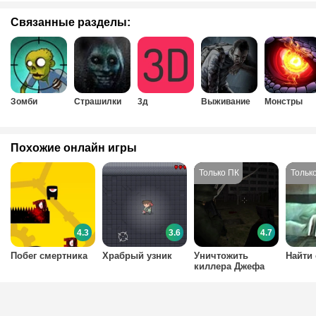
Связанные разделы:
Зомби
Страшилки
3д
Выживание
Монстры
Похожие онлайн игры
4.3
3.6
4.7
Побег смертника
Храбрый узник
Уничтожить
Найти
киллера Джефа