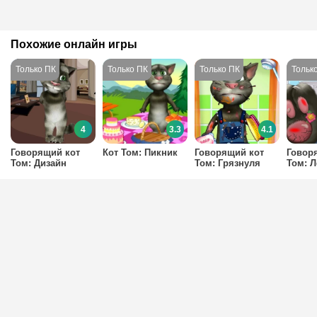
Похожие онлайн игры
4
3.3
4.1
Говорящий кот
Кот Том: Пикник
Говорящий кот
Говор
Том: Дизайн
Том: Грязнуля
Том: Л
комнаты