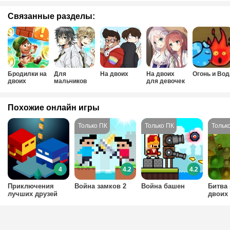
Связанные разделы:
Бродилки на
Для
На двоих
На двоих
Огонь и Вод
двоих
мальчиков
для девочек
на двоих
Похожие онлайн игры
4
4.2
4.2
Приключения
Война замков 2
Война башен
Битва 
лучших друзей
двоих