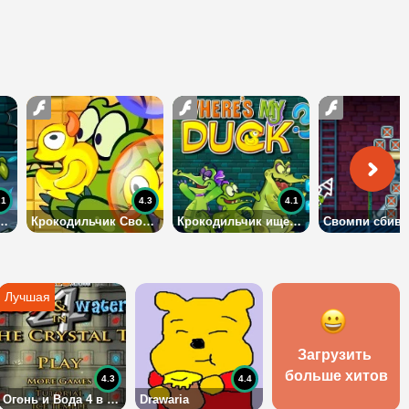
.1
4.3
4.1
ик Свомпи: Где Моя Вода
Крокодильчик Свомпи: Это Мой Кризис
Крокодильчик ищет уточек
Загрузить 
больше хитов
4.3
4.4
Огонь и Вода 4 в Хрустальном Храме
Drawaria