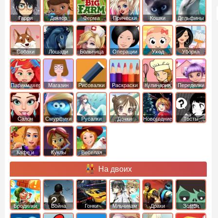
Гарри
Доктор
Ферма
Прически
Кошки
Дельфины
Поттер
Плюшева
Собаки
Лошади
Больница
Операции
Уход
Уборка
Парикмахер
Магазин
Рисовалки
Раскраски
Кулинария
Переделки
Салон
Смурфики
Русалки
Дочки
Новогодние
Тесты
Кафе и
Куклы
Веселая
рестораны
ферма
На двоих
Бродилки
Война
Гонки
Мльчикам
Драки
Зомби