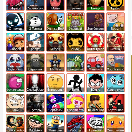
Игра в
Сиреноголовый
Момо
Гренни
Балди
Браво
Кальмара
Старс
Стикмен
3 Панды
Улитка Боб
Ударный
Зомботрон
Время
отряд котят
Приключений
Сабвей
Гравити
Айзек
Бенди и
Антистресс
Атака
Серф
Фолз
Чернильная
Титанов
машина
Андертейл
Баранчик
Мечи и
Крокодильчик
Машинка
Хэппи вилс
Шон
Сандали
Свомпи
Вилли
Фризл фраз
Слендермен
Интересные
Векс
Юные
Удивительный
титаны
мир
вперед
Гамбола
Мой
Шутеры
Червячки
Взорви это
Пиксельная
Картонная
шумный
война
башка
дом
Бомж хобо
Воришка
Миньоны
Роботы
Приколы
Счастливая