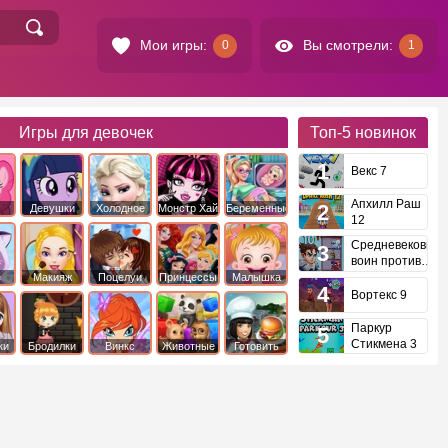
Мои игры:
Вы смотрели:
0
1
Игры для девочек
Топ-5
новинок
Векс 7
Апхилл Раш
Девушки
Холодное
Монстр Хай
Беременные
12
это
Эквестрии
Сердце
Средневековый
воин против
инопланетян
е
Макияж
Поцелуи
Принцессы
Малышка
Диснея
Хейзел
Вортекс 9
Паркур
Стикмена 3
ки
Бродилки
Винкс
Животные
Готовить
еду