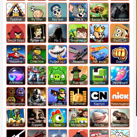
боб
динозавры
обезьянка
Плохое
Футбол
Крутые
Том и
Бродилки
Выживание
мороженое
головами
джерри
Приключения
Энгри Берс
Побег из
На 1
Песочницы
Убить
Разбуди
тюрьмы
короля
коробку
Машина
Опасное
Рыбка ест
Аварии
Хот вилс
Бокс
ест
оружие
рыбку
машин
машину
Алхимия
Мстители
Плохие
Кактус
Змейка
Эволюция
свинки
маккой
Аниматроники
Спецназ
Супер
Танчики
Картун
Никелодеон
бойцы
нетворк
А10
Хоррор
Кизи
Мультики
Акулы
Динозавры