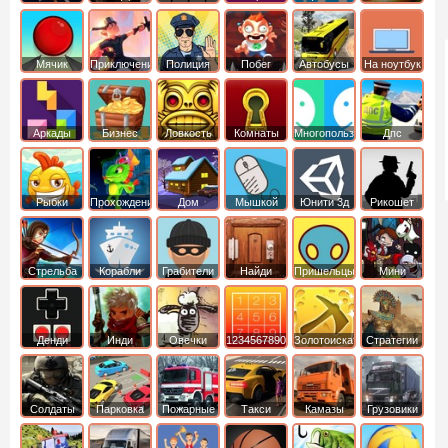
Мячик
Приключения
Полиция
Побег
Автобусы
На ноутбук
Аркады
Бизнес
Ловкость
Комнаты
Многопользовательские
Дпс
симуляторы
Рыбки
Прохождение
Дом
Мышкой
Юнити 3д
Рикошет
Cтрельба
Корабли
Грабители
Найди
Пришельцы
Мини
из лука
выход
Денди
Инди
Овечки
1234567890
Золотоискатель
Стратегии
идут домой
Солдаты
Парковка
Пожарные
Такси
Камазы
Грузовики
машин
машины