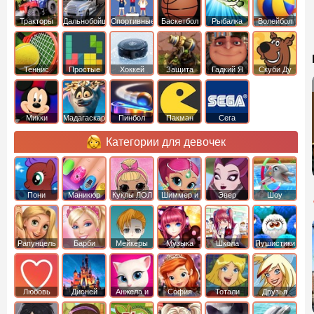
Тракторы
Дальнобойщики
Спортивные
Баскетбол
Рыбалка
Волейбол
Теннис
Простые
Хоккей
Защита
Гадкий Я
Скуби Ду
башни
Микки
Мадагаскар
Пинбол
Пакман
Сега
Маус
Категории для девочек
Пони
Маникюр
Куклы ЛОЛ
Шиммер и
Эвер
Шоу
креатор
Шайн
Афтер Хай
дельфинов
Рапунцель
Барби
Мейкеры
Музыка
Школа
Пушистики
Любовь
Дисней
Анжела и
София
Тотали
Друзья
том
Прекрасная
Спайс
ангелов