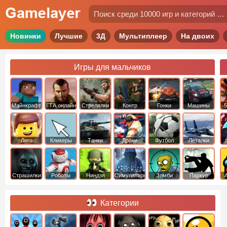
Новинки
Лучшие
3Д
Мультиплеер
На двоих
Игры для мальчиков
Майнкрафт
ГТА онлайн
Стрелялки
Контр
Гонки
Машины
5
Страйк
Лего
Кликеры
Танки
Драки
Футбол
Леталки
Страшилки
Роботы
Ниндзя
Симуляторы
Зомби
Паркур
Категории