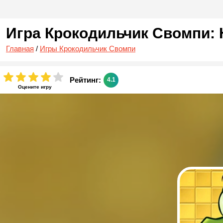
Игра Крокодильчик Свомпи:
Главная
/
Игры Крокодильчик Свомпи
Рейтинг:
4.1
Оцените игру