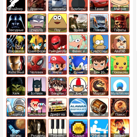
Снайпер
Драконы
Самолеты
Бомберы
Тачки
Масяня
Звездные
Наруто
Поу
Война
Поезда
Пираты
войны
Карибского
Моря
Росомаха
Трансформеры
Рейнджеры
Финис и
Симпсоны
Аватар
Самураи
Ферб
легенда об
Аанге
Железный
Человек
Марио
Соник
Бен 10
Покемоны
человек
Паук
Халк
Бэтмен
Бакуган
Кик
Мортал
Мультиплеер
Бутовский
комбат
Защита
Пиксельные
Дрифт на
Алавар
Квесты
Поиск
королевства
машинах
предметов
Космос
Рыцари
Пианино
Старые
Офисные
Бегалки