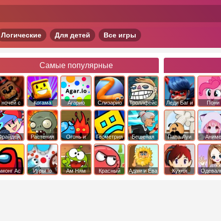
Логические
Для детей
Все игры
Самые популярные
 ночей с
Когама
Агарио
Слизарио
Троллфейс
Леди Баг и
Пони
фредди
квест
Супер Кот
Дружба 
чудо
Фрайдей
Растения
Огонь и
Геометрия
Бешеная
Папа Луи
Аним
Найт
против
Вода
Даш
бабка
Фанкин
Зомби
сбежала из
психушки
Амонг Ас
Игры Io
Ам Ням
Красный
Адам и Ева
Кухня
Одевал
шар
Сары