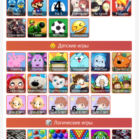
Лего
Марио
На 4
Девочкам
На троих
Рыцари
Стрелялки
Танки
Футбол
Смешные
Детские игры
Свинка
Лунтик
Умизуми
Смешарики
Фиксики
Три Кота
Пеппа
Сказочный
Мимимишки
Барбоскины
Малышам
Познавательные
Развивающие
патруль
Для 3 лет
Для 4 лет
Для 5 лет
Для 6 лет
Для 7 лет
Логические игры