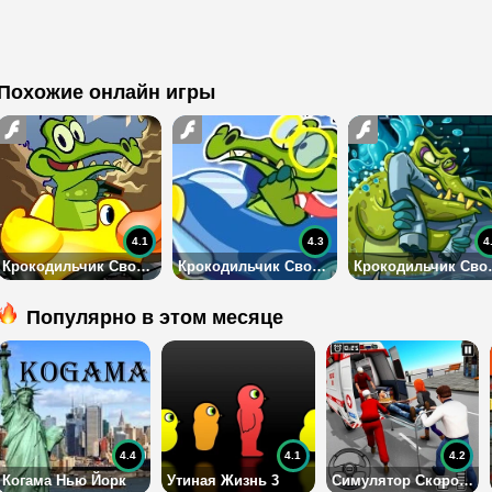
Похожие онлайн игры
4.1
4.3
4
Крокодильчик Свомпи: Где Моя Дорога
Крокодильчик Свомпи: Боевые Самолеты
Крокодильч
Популярно в этом месяце
4.4
4.1
4.2
Когама Нью Йорк
Утиная Жизнь 3
Симулятор Скорой помощи