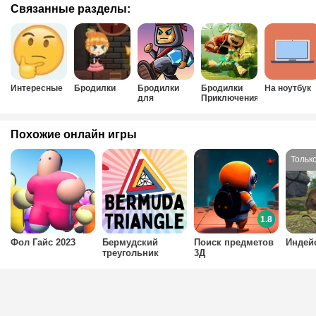
Связанные разделы:
Интересные
Бродилки
Бродилки
Бродилки
На ноутбук
для
Приключения
мальчиков
Похожие онлайн игры
1.8
Фол Гайс 2023
Бермудский
Поиск предметов
Индей
треугольник
3Д