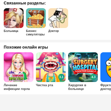
Связанные разделы:
Больница
Бизнес
Доктор
симуляторы
Похожие онлайн игры
3.1
4.3
Лечение
Чистка рта
Хирургия в
Фрукт
инфекции горла
больнице
докто