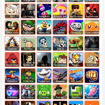
Фризл фраз
Слендермен
Интересные
Векс
Юные
Удивительный
титаны
мир
вперед
Гамбола
Мой
Шутеры
Червячки
Взорви это
Пиксельная
Картонная
шумный
война
башка
дом
Бомж хобо
Воришка
Миньоны
Роботы
Приколы
Счастливая
боб
динозавры
обезьянка
Плохое
Футбол
Крутые
Том и
Бродилки
Выживание
мороженое
головами
джерри
Приключения
Энгри Берс
Побег из
На 1
Песочницы
Убить
Разбуди
тюрьмы
короля
коробку
Машина
Опасное
Рыбка ест
Аварии
Хот вилс
Бокс
ест
оружие
рыбку
машин
машину
Алхимия
Мстители
Плохие
Кактус
Змейка
Эволюция
свинки
маккой