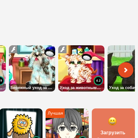
.9
4.2
ми в салоне красоты
Бережный уход за животными
Уход за животными в Рождество
Загрузить 