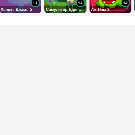
4.1
4.2
4.3
Хеликс Джамп 5
Симулятор Единорога
Ам Ням 2