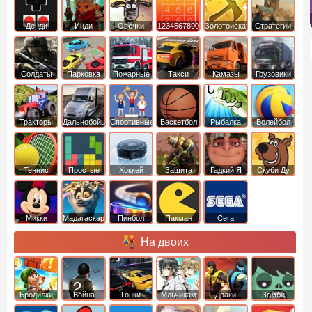
Денди
Инди
Овечки
1234567890
Золотоискатель
Стратегии
идут домой
Солдаты
Парковка
Пожарные
Такси
Камазы
Грузовики
машин
машины
Тракторы
Дальнобойщики
Спортивные
Баскетбол
Рыбалка
Волейбол
Теннис
Простые
Хоккей
Защита
Гадкий Я
Скуби Ду
башни
Микки
Мадагаскар
Пинбол
Пакман
Сега
Маус
На двоих
Бродилки
Война
Гонки
Мльчикам
Драки
Зомби