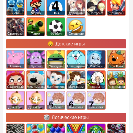
Лего
Марио
На 4
Девочкам
На троих
Рыцари
Стрелялки
Танки
Футбол
Смешные
Детские игры
Свинка
Лунтик
Умизуми
Смешарики
Фиксики
Три Кота
Пеппа
Сказочный
Мимимишки
Барбоскины
Малышам
Познавательные
Развивающие
патруль
Для 3 лет
Для 4 лет
Для 5 лет
Для 6 лет
Для 7 лет
Логические игры