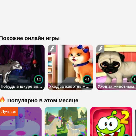
Похожие онлайн игры
3.2
4.6
3
Побудь в шкуре волка
Уход за животными в салоне красоты 2
Уход за животны
Популярно в этом месяце