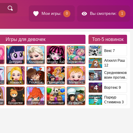
Мои игры:
Вы смотрели:
0
1
Игры для девочек
Топ-5
новинок
Векс 7
Апхилл Раш
Девушки
Холодное
Монстр Хай
Беременные
12
это
Эквестрии
Сердце
Средневековый
воин против
инопланетян
е
Макияж
Поцелуи
Принцессы
Малышка
Диснея
Хейзел
Вортекс 9
Паркур
Стикмена 3
ки
Бродилки
Винкс
Животные
Готовить
еду