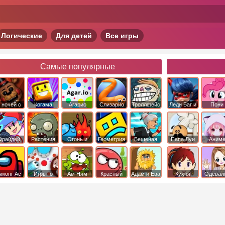
Логические
Для детей
Все игры
Самые популярные
 ночей с
Когама
Агарио
Слизарио
Троллфейс
Леди Баг и
Пони
фредди
квест
Супер Кот
Дружба 
чудо
Фрайдей
Растения
Огонь и
Геометрия
Бешеная
Папа Луи
Аним
Найт
против
Вода
Даш
бабка
Фанкин
Зомби
сбежала из
психушки
Амонг Ас
Игры Io
Ам Ням
Красный
Адам и Ева
Кухня
Одевал
шар
Сары