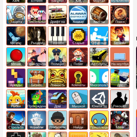
Халк
Бэтмен
Бакуган
Кик
Мортал
Мультиплеер
Бутовский
комбат
Защита
Пиксельные
Дрифт на
Алавар
Квесты
Поиск
королевства
машинах
предметов
Космос
Рыцари
Пианино
Старые
Офисные
Бегалки
Мячик
Приключения
Полиция
Побег
Автобусы
На ноутбук
Аркады
Бизнес
Ловкость
Комнаты
Многопользовательские
Дпс
симуляторы
Рыбки
Прохождение
Дом
Мышкой
Юнити 3д
Рикошет
Cтрельба
Корабли
Грабители
Найди
Пришельцы
Мини
из лука
выход