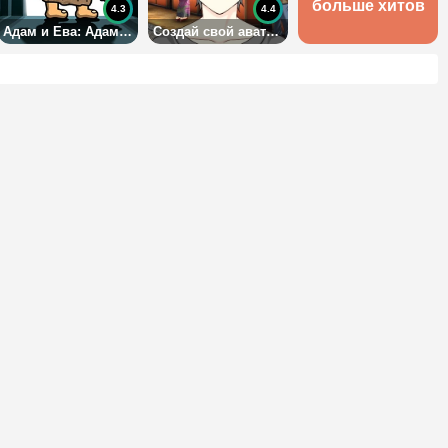
больше хитов
4.3
4.4
Адам и Ева: Адам-призрак
Создай свой аватар в аниме