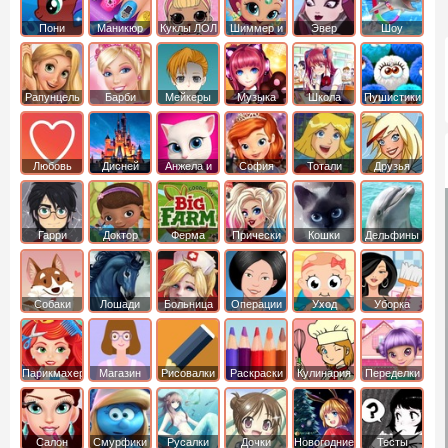
Пони
Маникюр
Куклы ЛОЛ
Шиммер и
Эвер
Шоу
креатор
Шайн
Афтер Хай
дельфинов
Рапунцель
Барби
Мейкеры
Музыка
Школа
Пушистики
Любовь
Дисней
Анжела и
София
Тотали
Друзья
том
Прекрасная
Спайс
ангелов
Гарри
Доктор
Ферма
Прически
Кошки
Дельфины
Поттер
Плюшева
Собаки
Лошади
Больница
Операции
Уход
Уборка
Парикмахер
Магазин
Рисовалки
Раскраски
Кулинария
Переделки
Салон
Смурфики
Русалки
Дочки
Новогодние
Тесты