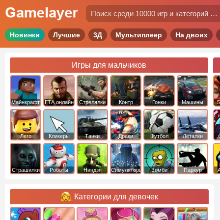
Новинки
Лучшие
3Д
Мультиплеер
На двоих
Игры для мальчиков
Майнкрафт
ГТА онлайн
Стрелялки
Контр
Гонки
Машины
5
Страйк
Лего
Кликеры
Танки
Драки
Футбол
Леталки
Страшилки
Роботы
Ниндзя
Симуляторы
Зомби
Паркур
Категории для девочек