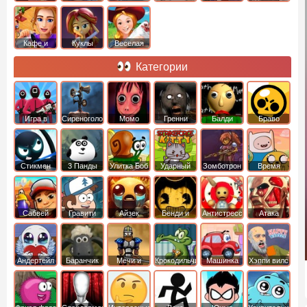
Кафе и
Куклы
Веселая
рестораны
ферма
Категории
Игра в
Сиреноголовый
Момо
Гренни
Балди
Браво
Кальмара
Старс
Стикмен
3 Панды
Улитка Боб
Ударный
Зомботрон
Время
отряд котят
Приключений
Сабвей
Гравити
Айзек
Бенди и
Антистресс
Атака
Серф
Фолз
Чернильная
Титанов
машина
Андертейл
Баранчик
Мечи и
Крокодильчик
Машинка
Хэппи вилс
Шон
Сандали
Свомпи
Вилли