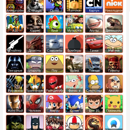
Аниматроники
Спецназ
Супер
Танчики
Картун
Никелодеон
бойцы
нетворк
А10
Хоррор
Кизи
Мультики
Акулы
Динозавры
Снайпер
Драконы
Самолеты
Бомберы
Тачки
Масяня
Звездные
Наруто
Поу
Война
Поезда
Пираты
войны
Карибского
Моря
Росомаха
Трансформеры
Рейнджеры
Финис и
Симпсоны
Аватар
Самураи
Ферб
легенда об
Аанге
Железный
Человек
Марио
Соник
Бен 10
Покемоны
человек
Паук