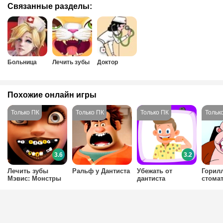
Связанные разделы:
Больница
Лечить зубы
Доктор
Похожие онлайн игры
3.6
3.2
Лечить зубы
Ральф у Дантиста
Убежать от
Горилл
Мэвис: Монстры
дантиста
стома
на каникулах