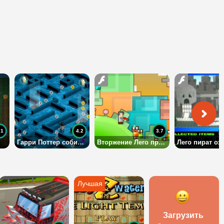
.1
4.2
3.7
Гарри Поттер собирает Лего блоки
Вторжение Лего пришельцев
Загрузить 