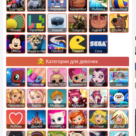
Тракторы
Дальнобойщики
Спортивные
Баскетбол
Рыбалка
Волейбол
Теннис
Простые
Хоккей
Защита
Гадкий Я
Скуби Ду
башни
Микки
Мадагаскар
Пинбол
Пакман
Сега
Маус
Категории для девочек
Пони
Маникюр
Куклы ЛОЛ
Шиммер и
Эвер
Шоу
креатор
Шайн
Афтер Хай
дельфинов
Рапунцель
Барби
Мейкеры
Музыка
Школа
Пушистики
Любовь
Дисней
Анжела и
София
Тотали
Друзья
том
Прекрасная
Спайс
ангелов