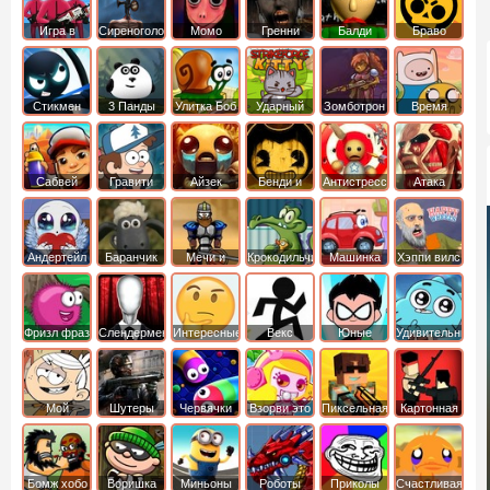
Игра в
Сиреноголовый
Момо
Гренни
Балди
Браво
Кальмара
Старс
Стикмен
3 Панды
Улитка Боб
Ударный
Зомботрон
Время
отряд котят
Приключений
Сабвей
Гравити
Айзек
Бенди и
Антистресс
Атака
Серф
Фолз
Чернильная
Титанов
машина
Андертейл
Баранчик
Мечи и
Крокодильчик
Машинка
Хэппи вилс
Шон
Сандали
Свомпи
Вилли
Фризл фраз
Слендермен
Интересные
Векс
Юные
Удивительный
титаны
мир
вперед
Гамбола
Мой
Шутеры
Червячки
Взорви это
Пиксельная
Картонная
шумный
война
башка
дом
Бомж хобо
Воришка
Миньоны
Роботы
Приколы
Счастливая