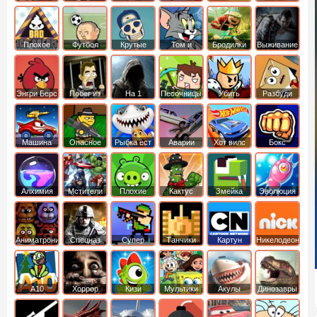
боб
динозавры
обезьянка
Плохое
Футбол
Крутые
Том и
Бродилки
Выживание
мороженое
головами
джерри
Приключения
Энгри Берс
Побег из
На 1
Песочницы
Убить
Разбуди
тюрьмы
короля
коробку
Машина
Опасное
Рыбка ест
Аварии
Хот вилс
Бокс
ест
оружие
рыбку
машин
машину
Алхимия
Мстители
Плохие
Кактус
Змейка
Эволюция
свинки
маккой
Аниматроники
Спецназ
Супер
Танчики
Картун
Никелодеон
бойцы
нетворк
А10
Хоррор
Кизи
Мультики
Акулы
Динозавры