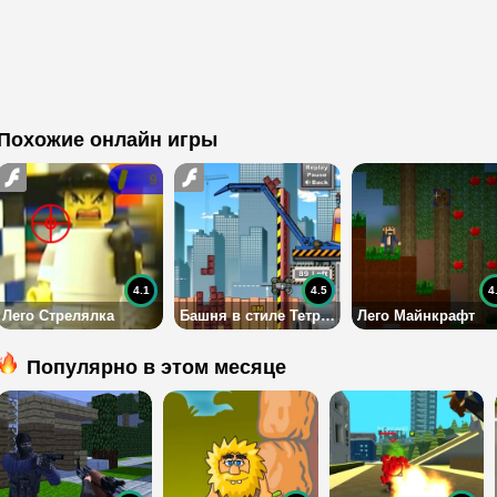
Похожие онлайн игры
4.1
4.5
4
Лего Стрелялка
Башня в стиле Тетриса
Лего Майнкрафт
Популярно в этом месяце