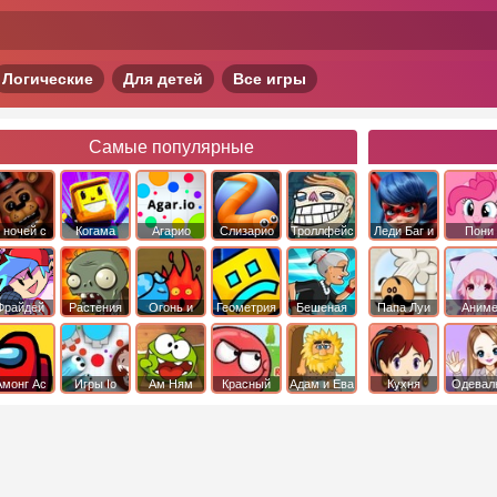
Логические
Для детей
Все игры
Самые популярные
 ночей с
Когама
Агарио
Слизарио
Троллфейс
Леди Баг и
Пони
фредди
квест
Супер Кот
Дружба 
чудо
Фрайдей
Растения
Огонь и
Геометрия
Бешеная
Папа Луи
Аним
Найт
против
Вода
Даш
бабка
Фанкин
Зомби
сбежала из
психушки
Амонг Ас
Игры Io
Ам Ням
Красный
Адам и Ева
Кухня
Одевал
шар
Сары