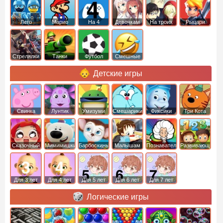
Лего
Марио
На 4
Девочкам
На троих
Рыцари
Стрелялки
Танки
Футбол
Смешные
Детские игры
Свинка
Лунтик
Умизуми
Смешарики
Фиксики
Три Кота
Пеппа
Сказочный
Мимимишки
Барбоскины
Малышам
Познавательные
Развивающие
патруль
Для 3 лет
Для 4 лет
Для 5 лет
Для 6 лет
Для 7 лет
Логические игры