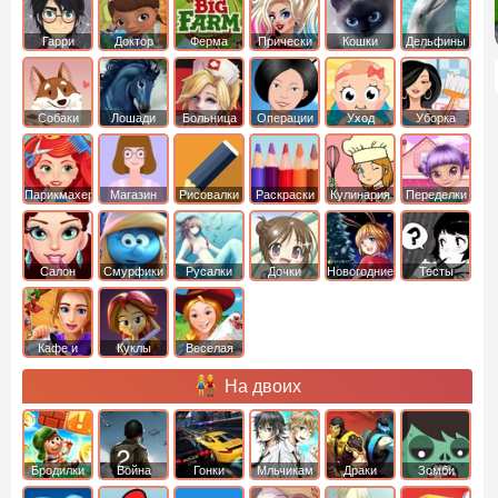
Гарри
Доктор
Ферма
Прически
Кошки
Дельфины
Поттер
Плюшева
Собаки
Лошади
Больница
Операции
Уход
Уборка
Парикмахер
Магазин
Рисовалки
Раскраски
Кулинария
Переделки
Салон
Смурфики
Русалки
Дочки
Новогодние
Тесты
Кафе и
Куклы
Веселая
рестораны
ферма
На двоих
Бродилки
Война
Гонки
Мльчикам
Драки
Зомби