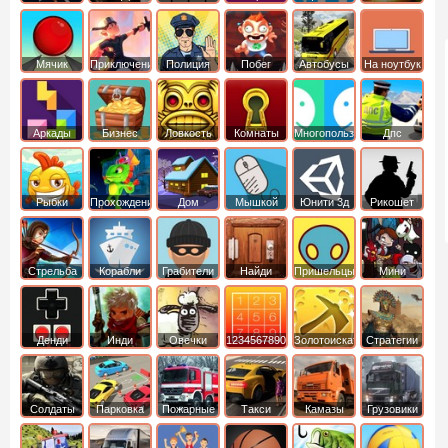
Мячик
Приключения
Полиция
Побег
Автобусы
На ноутбук
Аркады
Бизнес
Ловкость
Комнаты
Многопользовательские
Дпс
симуляторы
Рыбки
Прохождение
Дом
Мышкой
Юнити 3д
Рикошет
Cтрельба
Корабли
Грабители
Найди
Пришельцы
Мини
из лука
выход
Денди
Инди
Овечки
1234567890
Золотоискатель
Стратегии
идут домой
Солдаты
Парковка
Пожарные
Такси
Камазы
Грузовики
машин
машины