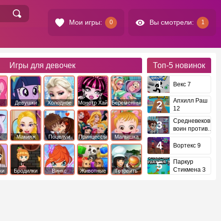
Мои игры:
Вы смотрели:
0
1
Игры для девочек
Топ-5
новинок
Векс 7
Апхилл Раш
Девушки
Холодное
Монстр Хай
Беременные
12
это
Эквестрии
Сердце
Средневековый
воин против
инопланетян
е
Макияж
Поцелуи
Принцессы
Малышка
Диснея
Хейзел
Вортекс 9
Паркур
Стикмена 3
ки
Бродилки
Винкс
Животные
Готовить
еду