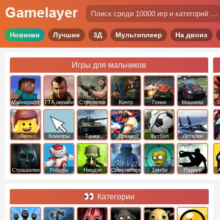
Новинки
Лучшие
3Д
Мультиплеер
На двоих
Игры для мальчиков
Майнкрафт
ГТА онлайн
Стрелялки
Контр
Гонки
Машины
5
Страйк
Лего
Кликеры
Танки
Драки
Футбол
Леталки
Страшилки
Роботы
Ниндзя
Симуляторы
Зомби
Паркур
Категории