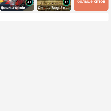
больше хитов
4.1
4.3
Давилка зомби
Огонь и Вода 2 в Храме Света