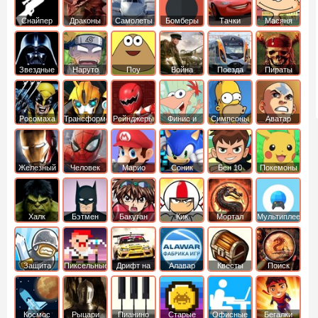
Снайпер
Драконы
Самолеты
Бомберы
Тачки
Масяня
Звездные
Наруто
Поу
Война
Поезда
Пираты
войны
Карибского
Моря
Росомаха
Трансформеры
Рейнджеры
Финис и
Симпсоны
Аватар
Самураи
Ферб
легенда об
Аанге
Железный
Человек
Марио
Соник
Бен 10
Покемоны
человек
Паук
Халк
Бэтмен
Бакуган
Кик
Мортал
Мультиплеер
Бутовский
комбат
Защита
Пиксельные
Дрифт на
Алавар
Квесты
Поиск
королевства
машинах
предметов
Космос
Рыцари
Пианино
Старые
Офисные
Бегалки