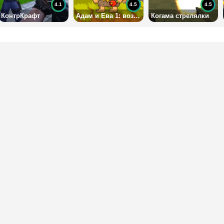
4.1
4.5
4.5
КонтрКрафт
Адам и Ева 1: возвращение домой
Когама стрелялки