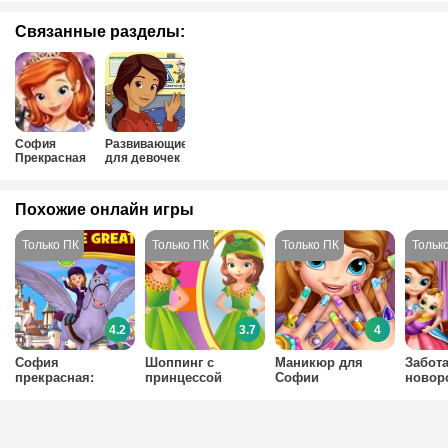
Связанные разделы:
София
Развивающие
Прекрасная
для девочек
Похожие онлайн игры
4.2
3.7
4
София
Шоппинг с
Маникюр для
Забота
прекрасная:
принцессой
Софии
новор
бродилка
прекрасной