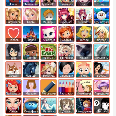
Пони
Маникюр
Куклы ЛОЛ
Шиммер и
Эвер
Шоу
креатор
Шайн
Афтер Хай
дельфинов
Рапунцель
Барби
Мейкеры
Музыка
Школа
Пушистики
Любовь
Дисней
Анжела и
София
Тотали
Друзья
том
Прекрасная
Спайс
ангелов
Гарри
Доктор
Ферма
Прически
Кошки
Дельфины
Поттер
Плюшева
Собаки
Лошади
Больница
Операции
Уход
Уборка
Парикмахер
Магазин
Рисовалки
Раскраски
Кулинария
Переделки
Салон
Смурфики
Русалки
Дочки
Новогодние
Тесты