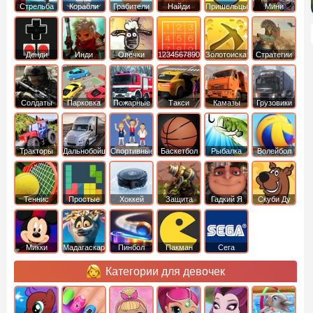
Cтрельба
Корабли
Грабители
Найди
Пришельцы
Мини
из лука
выход
Денди
Инди
Овечки
1234567890
Золотоискатель
Стратегии
идут домой
Солдаты
Парковка
Пожарные
Такси
Камазы
Грузовики
машин
машины
Тракторы
Дальнобойщики
Спортивные
Баскетбол
Рыбалка
Волейбол
Теннис
Простые
Хоккей
Защита
Гадкий Я
Скуби Ду
башни
Микки
Мадагаскар
Пинбол
Пакман
Сега
Маус
Категории для девочек