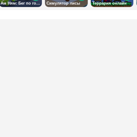
Ам Ням: Бег по городу
Симулятор лисы
Террария онлайн