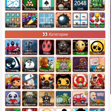
Настольные
Бильярд
Карты
Шашки
2048
Cокровища
Монтесумы
Найди
Арканоид
Судоку
Сапер
Математика
Казуальные
слова
Категории
Игра в
Сиреноголовый
Момо
Гренни
Балди
Браво
Кальмара
Старс
Стикмен
3 Панды
Улитка Боб
Ударный
Зомботрон
Время
отряд котят
Приключений
Сабвей
Гравити
Айзек
Бенди и
Антистресс
Атака
Серф
Фолз
Чернильная
Титанов
машина
Андертейл
Баранчик
Мечи и
Крокодильчик
Машинка
Хэппи вилс
Шон
Сандали
Свомпи
Вилли