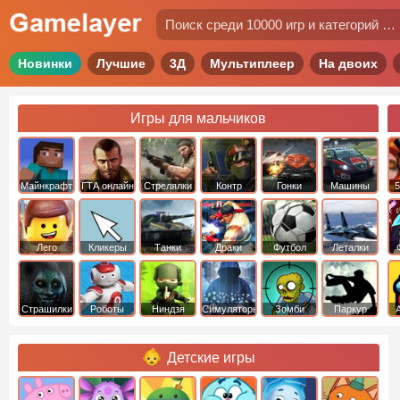
Новинки
Лучшие
3Д
Мультиплеер
На двоих
Игры для мальчиков
Майнкрафт
ГТА онлайн
Стрелялки
Контр
Гонки
Машины
5
Страйк
Лего
Кликеры
Танки
Драки
Футбол
Леталки
Страшилки
Роботы
Ниндзя
Симуляторы
Зомби
Паркур
Детские игры