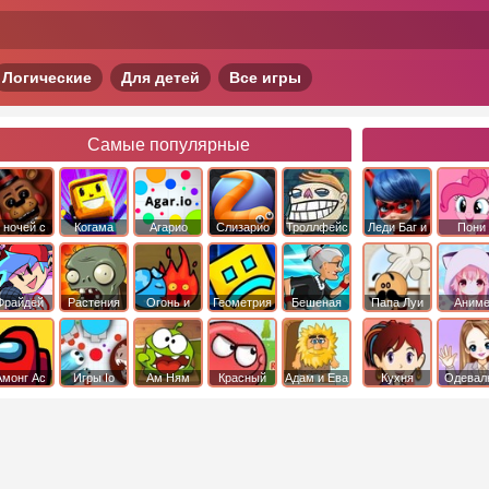
Логические
Для детей
Все игры
Самые популярные
 ночей с
Когама
Агарио
Слизарио
Троллфейс
Леди Баг и
Пони
фредди
квест
Супер Кот
Дружба 
чудо
Фрайдей
Растения
Огонь и
Геометрия
Бешеная
Папа Луи
Аним
Найт
против
Вода
Даш
бабка
Фанкин
Зомби
сбежала из
психушки
Амонг Ас
Игры Io
Ам Ням
Красный
Адам и Ева
Кухня
Одевал
шар
Сары