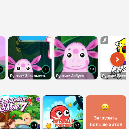
.1
4
3.8
тик: Испытание ракеты
Лунтик: Знакомство с цифрами
Лунтик: Азбука
Загрузить 
больше хитов
4.2
3.5