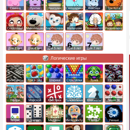
Свинка
Лунтик
Умизуми
Смешарики
Фиксики
Три Кота
Пеппа
Сказочный
Мимимишки
Барбоскины
Малышам
Познавательные
Развивающие
патруль
Для 3 лет
Для 4 лет
Для 5 лет
Для 6 лет
Для 7 лет
Логические игры
Лабиринты
Три в ряд
Шарики
Стрелялки
Зума
Пузыри
Шариками
Найди
Морской
Крестики
Головоломки
Шахматы
Линии 98
отличия
бой
нолики
Тетрис
Домино
Маджонг
Интеллектуальные
Пазлы
Умные