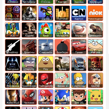
Алхимия
Мстители
Плохие
Кактус
Змейка
Эволюция
свинки
маккой
Аниматроники
Спецназ
Супер
Танчики
Картун
Никелодеон
бойцы
нетворк
А10
Хоррор
Кизи
Мультики
Акулы
Динозавры
Снайпер
Драконы
Самолеты
Бомберы
Тачки
Масяня
Звездные
Наруто
Поу
Война
Поезда
Пираты
войны
Карибского
Моря
Росомаха
Трансформеры
Рейнджеры
Финис и
Симпсоны
Аватар
Самураи
Ферб
легенда об
Аанге
Железный
Человек
Марио
Соник
Бен 10
Покемоны
человек
Паук