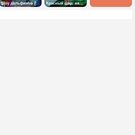
Шоу дельфинов 7
Красный шар: навсегда 2