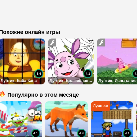
Похожие онлайн игры
3.6
4.1
4
Лунтик: Баба Капа
Лунтик: Волшебная раскраска
Лун
Популярно в этом месяце
4.1
4.4
4.1