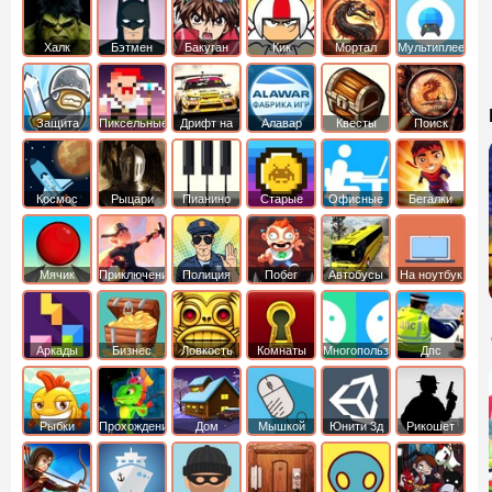
Халк
Бэтмен
Бакуган
Кик
Мортал
Мультиплеер
Бутовский
комбат
Защита
Пиксельные
Дрифт на
Алавар
Квесты
Поиск
королевства
машинах
предметов
Космос
Рыцари
Пианино
Старые
Офисные
Бегалки
Мячик
Приключения
Полиция
Побег
Автобусы
На ноутбук
Аркады
Бизнес
Ловкость
Комнаты
Многопользовательские
Дпс
симуляторы
Рыбки
Прохождение
Дом
Мышкой
Юнити 3д
Рикошет