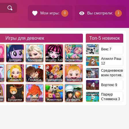
Мои игры:
Вы смотрели:
0
1
Игры для девочек
Топ-5
новинок
Векс 7
Апхилл Раш
Девушки
Холодное
Монстр Хай
Беременные
12
это
Эквестрии
Сердце
Средневековый
воин против
инопланетян
е
Макияж
Поцелуи
Принцессы
Малышка
Диснея
Хейзел
Вортекс 9
Паркур
Стикмена 3
ки
Бродилки
Винкс
Животные
Готовить
еду