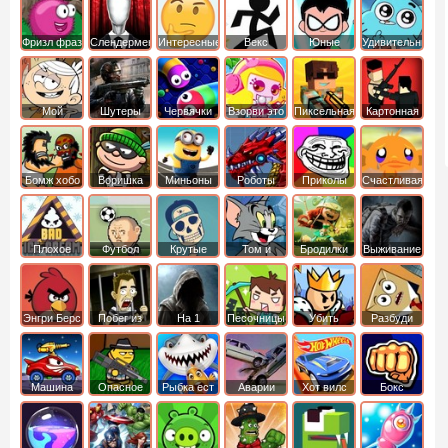
Фризл фраз
Слендермен
Интересные
Векс
Юные
Удивительный
титаны
мир
вперед
Гамбола
Мой
Шутеры
Червячки
Взорви это
Пиксельная
Картонная
шумный
война
башка
дом
Бомж хобо
Воришка
Миньоны
Роботы
Приколы
Счастливая
боб
динозавры
обезьянка
Плохое
Футбол
Крутые
Том и
Бродилки
Выживание
мороженое
головами
джерри
Приключения
Энгри Берс
Побег из
На 1
Песочницы
Убить
Разбуди
тюрьмы
короля
коробку
Машина
Опасное
Рыбка ест
Аварии
Хот вилс
Бокс
ест
оружие
рыбку
машин
машину