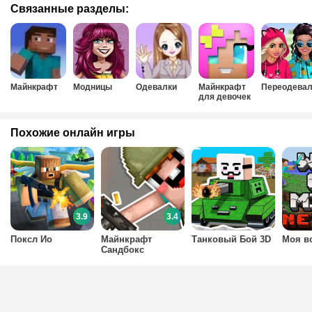
Связанные разделы:
Майнкрафт
Модницы
Одевалки
Майнкрафт
Переодевал
для девочек
Похожие онлайн игры
3.9
3.4
Поксл Ио
Майнкрафт
Танковый Бой 3D
Моя в
Сандбокс