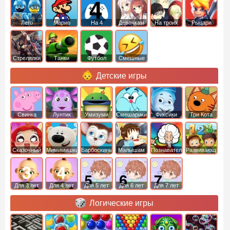
Лего
Марио
На 4
Девочкам
На троих
Рыцари
Стрелялки
Танки
Футбол
Смешные
Детские игры
Свинка
Лунтик
Умизуми
Смешарики
Фиксики
Три Кота
Пеппа
Сказочный
Мимимишки
Барбоскины
Малышам
Познавательные
Развивающие
патруль
Для 3 лет
Для 4 лет
Для 5 лет
Для 6 лет
Для 7 лет
Логические игры