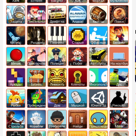
Халк
Бэтмен
Бакуган
Кик
Мортал
Мультиплеер
Бутовский
комбат
Защита
Пиксельные
Дрифт на
Алавар
Квесты
Поиск
королевства
машинах
предметов
Космос
Рыцари
Пианино
Старые
Офисные
Бегалки
Мячик
Приключения
Полиция
Побег
Автобусы
На ноутбук
Аркады
Бизнес
Ловкость
Комнаты
Многопользовательские
Дпс
симуляторы
Рыбки
Прохождение
Дом
Мышкой
Юнити 3д
Рикошет
Cтрельба
Корабли
Грабители
Найди
Пришельцы
Мини
из лука
выход