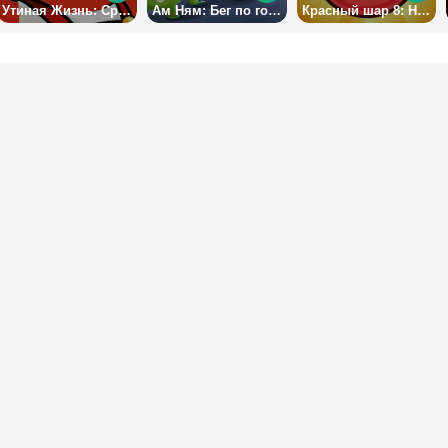
Утиная Жизнь: Сражения
Ам Ням: Бег по городу
Красный шар 8: Навсегда