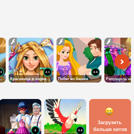
.3
4.1
4.6
апунцель и Флинна
Красавица в парикмахерской
Побег из башни
Загрузить 
больше хитов
4
4.4