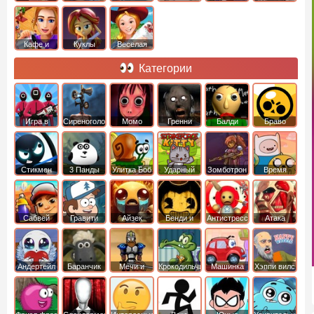
Кафе и
Куклы
Веселая
рестораны
ферма
Категории
Игра в
Сиреноголовый
Момо
Гренни
Балди
Браво
Кальмара
Старс
Стикмен
3 Панды
Улитка Боб
Ударный
Зомботрон
Время
отряд котят
Приключений
Сабвей
Гравити
Айзек
Бенди и
Антистресс
Атака
Серф
Фолз
Чернильная
Титанов
машина
Андертейл
Баранчик
Мечи и
Крокодильчик
Машинка
Хэппи вилс
Шон
Сандали
Свомпи
Вилли