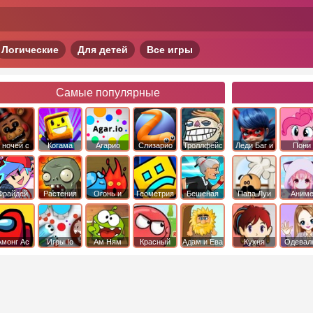
Логические
Для детей
Все игры
Самые популярные
 ночей с
Когама
Агарио
Слизарио
Троллфейс
Леди Баг и
Пони
фредди
квест
Супер Кот
Дружба 
чудо
Фрайдей
Растения
Огонь и
Геометрия
Бешеная
Папа Луи
Аним
Найт
против
Вода
Даш
бабка
Фанкин
Зомби
сбежала из
психушки
Амонг Ас
Игры Io
Ам Ням
Красный
Адам и Ева
Кухня
Одевал
шар
Сары