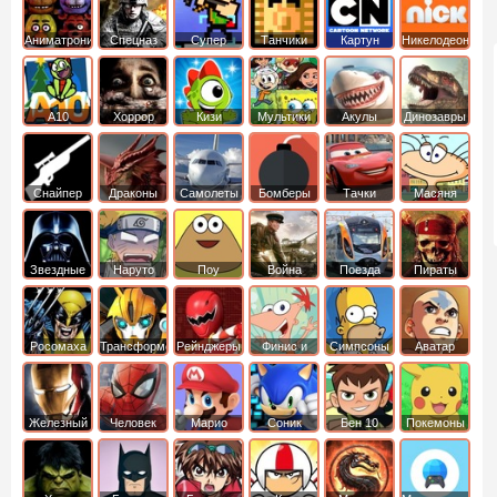
Аниматроники
Спецназ
Супер
Танчики
Картун
Никелодеон
бойцы
нетворк
А10
Хоррор
Кизи
Мультики
Акулы
Динозавры
Снайпер
Драконы
Самолеты
Бомберы
Тачки
Масяня
Звездные
Наруто
Поу
Война
Поезда
Пираты
войны
Карибского
Моря
Росомаха
Трансформеры
Рейнджеры
Финис и
Симпсоны
Аватар
Самураи
Ферб
легенда об
Аанге
Железный
Человек
Марио
Соник
Бен 10
Покемоны
человек
Паук