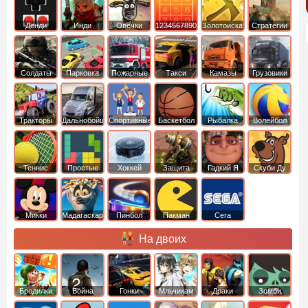
Денди
Инди
Овечки
1234567890
Золотоискатель
Стратегии
идут домой
Солдаты
Парковка
Пожарные
Такси
Камазы
Грузовики
машин
машины
Тракторы
Дальнобойщики
Спортивные
Баскетбол
Рыбалка
Волейбол
Теннис
Простые
Хоккей
Защита
Гадкий Я
Скуби Ду
башни
Микки
Мадагаскар
Пинбол
Пакман
Сега
Маус
На двоих
Бродилки
Война
Гонки
Мльчикам
Драки
Зомби