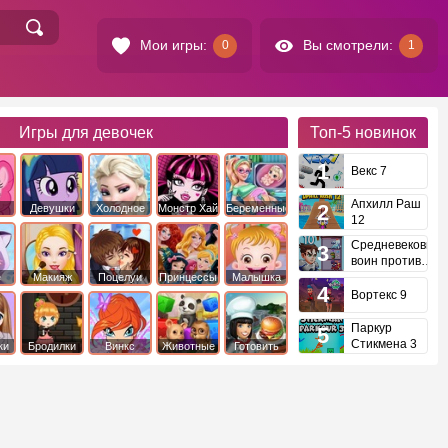
Мои игры:
Вы смотрели:
0
1
Игры для девочек
Топ-5
новинок
Векс 7
Апхилл Раш
Девушки
Холодное
Монстр Хай
Беременные
12
это
Эквестрии
Сердце
Средневековый
воин против
инопланетян
е
Макияж
Поцелуи
Принцессы
Малышка
Диснея
Хейзел
Вортекс 9
Паркур
Стикмена 3
ки
Бродилки
Винкс
Животные
Готовить
еду