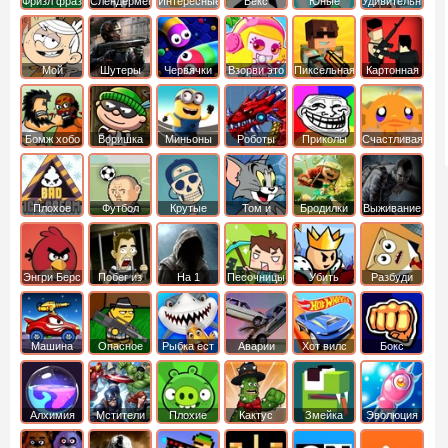
Фризл фраз
Слендермен
Интересные
Векс
Юные
Удивительный
титаны
мир
вперед
Гамбола
Мой
Шутеры
Червячки
Взорви это
Пиксельная
Картонная
шумный
война
башка
дом
Бомж хобо
Воришка
Миньоны
Роботы
Приколы
Счастливая
боб
динозавры
обезьянка
Плохое
Футбол
Крутые
Том и
Бродилки
Выживание
мороженое
головами
джерри
Приключения
Энгри Берс
Побег из
На 1
Песочницы
Убить
Разбуди
тюрьмы
короля
коробку
Машина
Опасное
Рыбка ест
Аварии
Хот вилс
Бокс
ест
оружие
рыбку
машин
машину
Алхимия
Мстители
Плохие
Кактус
Змейка
Эволюция
свинки
маккой