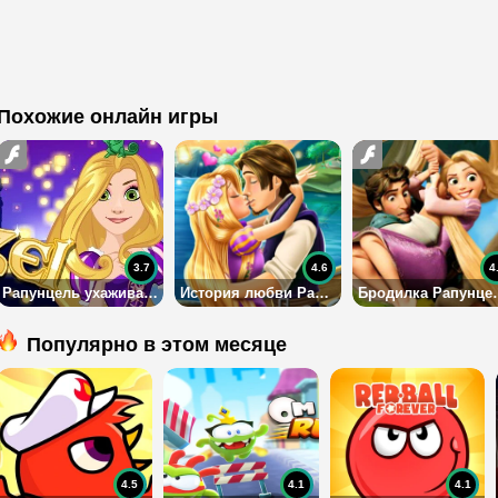
Похожие онлайн игры
3.7
4.6
4
Рапунцель ухаживает за волосами
История любви Рапунцель
Бродилка Р
Популярно в этом месяце
4.5
4.1
4.1