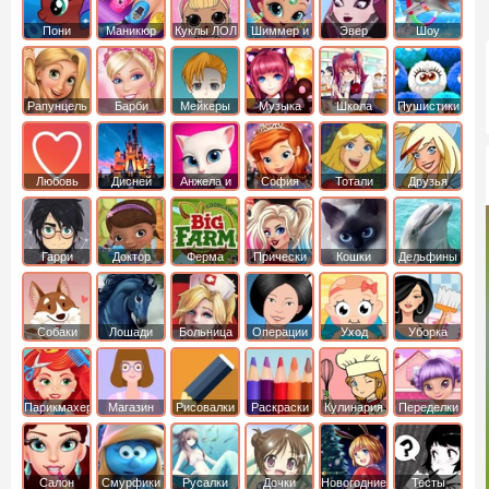
Пони
Маникюр
Куклы ЛОЛ
Шиммер и
Эвер
Шоу
креатор
Шайн
Афтер Хай
дельфинов
Рапунцель
Барби
Мейкеры
Музыка
Школа
Пушистики
Любовь
Дисней
Анжела и
София
Тотали
Друзья
том
Прекрасная
Спайс
ангелов
Гарри
Доктор
Ферма
Прически
Кошки
Дельфины
Поттер
Плюшева
Собаки
Лошади
Больница
Операции
Уход
Уборка
Парикмахер
Магазин
Рисовалки
Раскраски
Кулинария
Переделки
Салон
Смурфики
Русалки
Дочки
Новогодние
Тесты