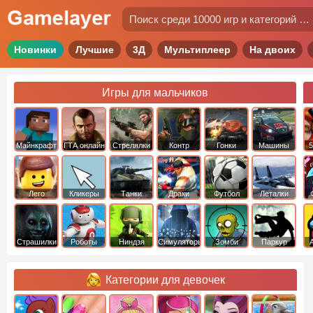
Новинки
Лучшие
3Д
Мультиплеер
На двоих
Игры для мальчиков
Майнкрафт
ГТА онлайн
Стрелялки
Контр
Гонки
Машины
5
Страйк
Лего
Кликеры
Танки
Драки
Футбол
Леталки
Страшилки
Роботы
Ниндзя
Симуляторы
Зомби
Паркур
Категории для девочек