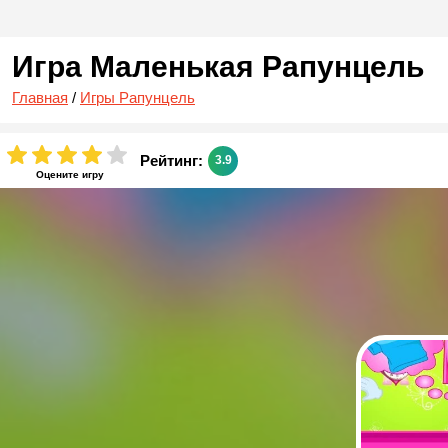
Игра Маленькая Рапунцель
Главная
/
Игры Рапунцель
Рейтинг:
3.9
Оцените игру