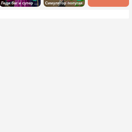
Леди баг и супер кот: пестрый гардероб
Симулятор попугая