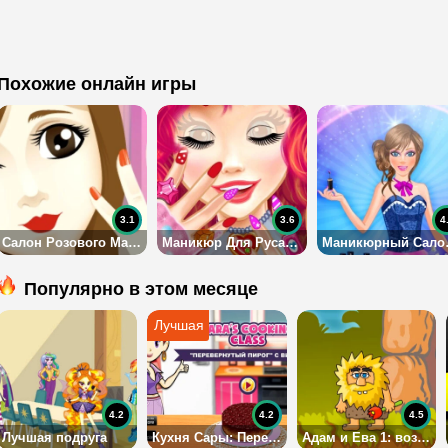
Похожие онлайн игры
3.1
3.6
4
Салон Розового Маникюра
Маникюр Для Русалки
Маникю
Популярно в этом месяце
4.2
4.2
4.5
Лучшая подруга
Кухня Сары: Перевёрнуый пирог с вишней
Адам и Ева 1: возвращение домой