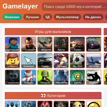
Новинки
Лучшие
3Д
Мультиплеер
На двоих
Игры для мальчиков
Майнкрафт
ГТА онлайн
Стрелялки
Контр
Гонки
Машины
5
Страйк
Лего
Кликеры
Танки
Драки
Футбол
Леталки
Страшилки
Роботы
Ниндзя
Симуляторы
Зомби
Паркур
Категории