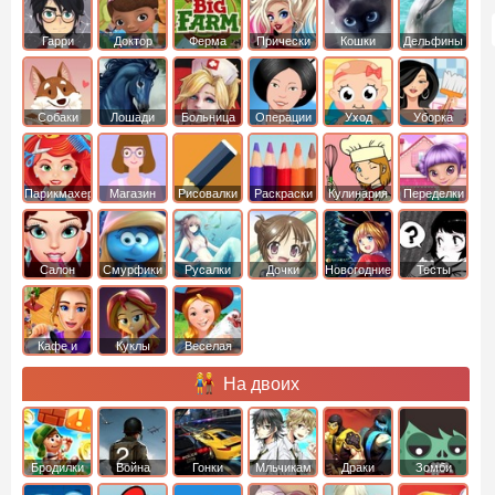
Гарри
Доктор
Ферма
Прически
Кошки
Дельфины
Поттер
Плюшева
Собаки
Лошади
Больница
Операции
Уход
Уборка
Парикмахер
Магазин
Рисовалки
Раскраски
Кулинария
Переделки
Салон
Смурфики
Русалки
Дочки
Новогодние
Тесты
Кафе и
Куклы
Веселая
рестораны
ферма
На двоих
Бродилки
Война
Гонки
Мльчикам
Драки
Зомби