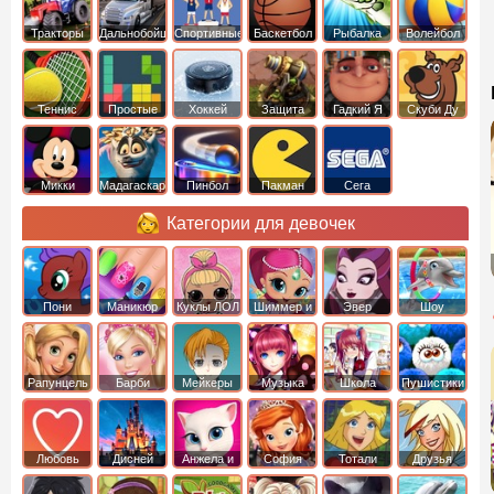
Тракторы
Дальнобойщики
Спортивные
Баскетбол
Рыбалка
Волейбол
Теннис
Простые
Хоккей
Защита
Гадкий Я
Скуби Ду
башни
Микки
Мадагаскар
Пинбол
Пакман
Сега
Маус
Категории для девочек
Пони
Маникюр
Куклы ЛОЛ
Шиммер и
Эвер
Шоу
креатор
Шайн
Афтер Хай
дельфинов
Рапунцель
Барби
Мейкеры
Музыка
Школа
Пушистики
Любовь
Дисней
Анжела и
София
Тотали
Друзья
том
Прекрасная
Спайс
ангелов