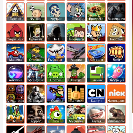
боб
динозавры
обезьянка
Плохое
Футбол
Крутые
Том и
Бродилки
Выживание
мороженое
головами
джерри
Приключения
Энгри Берс
Побег из
На 1
Песочницы
Убить
Разбуди
тюрьмы
короля
коробку
Машина
Опасное
Рыбка ест
Аварии
Хот вилс
Бокс
ест
оружие
рыбку
машин
машину
Алхимия
Мстители
Плохие
Кактус
Змейка
Эволюция
свинки
маккой
Аниматроники
Спецназ
Супер
Танчики
Картун
Никелодеон
бойцы
нетворк
А10
Хоррор
Кизи
Мультики
Акулы
Динозавры