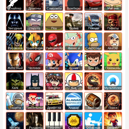
Снайпер
Драконы
Самолеты
Бомберы
Тачки
Масяня
Звездные
Наруто
Поу
Война
Поезда
Пираты
войны
Карибского
Моря
Росомаха
Трансформеры
Рейнджеры
Финис и
Симпсоны
Аватар
Самураи
Ферб
легенда об
Аанге
Железный
Человек
Марио
Соник
Бен 10
Покемоны
человек
Паук
Халк
Бэтмен
Бакуган
Кик
Мортал
Мультиплеер
Бутовский
комбат
Защита
Пиксельные
Дрифт на
Алавар
Квесты
Поиск
королевства
машинах
предметов
Космос
Рыцари
Пианино
Старые
Офисные
Бегалки