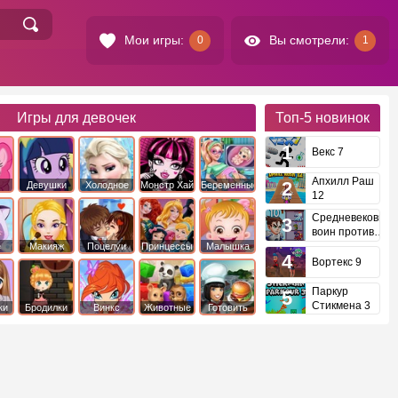
Мои игры:
Вы смотрели:
0
1
Игры для девочек
Топ-5
новинок
Векс 7
Апхилл Раш
Девушки
Холодное
Монстр Хай
Беременные
12
это
Эквестрии
Сердце
Средневековый
воин против
инопланетян
е
Макияж
Поцелуи
Принцессы
Малышка
Диснея
Хейзел
Вортекс 9
Паркур
Стикмена 3
ки
Бродилки
Винкс
Животные
Готовить
еду