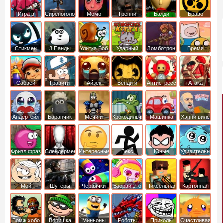
Игра в
Сиреноголовый
Момо
Гренни
Балди
Браво
Кальмара
Старс
Стикмен
3 Панды
Улитка Боб
Ударный
Зомботрон
Время
отряд котят
Приключений
Сабвей
Гравити
Айзек
Бенди и
Антистресс
Атака
Серф
Фолз
Чернильная
Титанов
машина
Андертейл
Баранчик
Мечи и
Крокодильчик
Машинка
Хэппи вилс
Шон
Сандали
Свомпи
Вилли
Фризл фраз
Слендермен
Интересные
Векс
Юные
Удивительный
титаны
мир
вперед
Гамбола
Мой
Шутеры
Червячки
Взорви это
Пиксельная
Картонная
шумный
война
башка
дом
Бомж хобо
Воришка
Миньоны
Роботы
Приколы
Счастливая