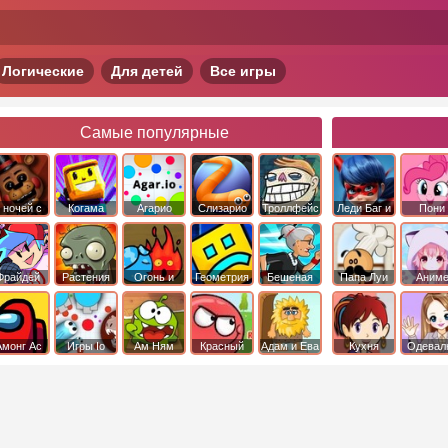
Логические
Для детей
Все игры
Самые популярные
 ночей с
Когама
Агарио
Слизарио
Троллфейс
Леди Баг и
Пони
фредди
квест
Супер Кот
Дружба 
чудо
Фрайдей
Растения
Огонь и
Геометрия
Бешеная
Папа Луи
Аним
Найт
против
Вода
Даш
бабка
Фанкин
Зомби
сбежала из
психушки
Амонг Ас
Игры Io
Ам Ням
Красный
Адам и Ева
Кухня
Одевал
шар
Сары