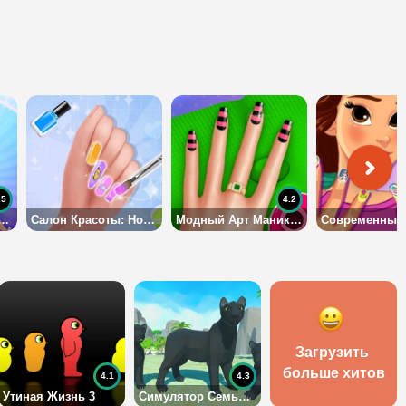
.5
4.2
рный Салон для Девочек
Салон Красоты: Ноготочки
Модный Арт Маникюр
Загрузить 
больше хитов
4.1
4.3
Утиная Жизнь 3
Симулятор Семьи Пантеры 3Д