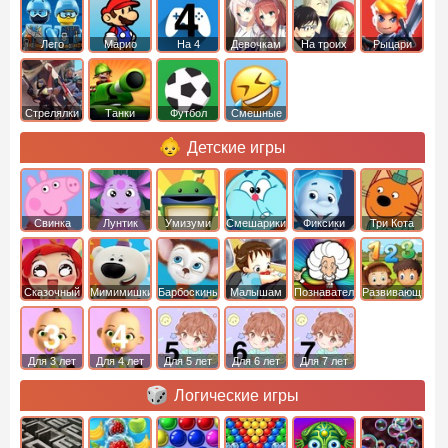
Лего
Марио
На 4
Девочкам
На троих
Рыцари
Стрелялки
Танки
Футбол
Смешные
Детские игры
Свинка
Лунтик
Умизуми
Смешарики
Фиксики
Три Кота
Пеппа
Сказочный
Мимимишки
Барбоскины
Малышам
Познавательные
Развивающие
патруль
Для 3 лет
Для 4 лет
Для 5 лет
Для 6 лет
Для 7 лет
Логические игры