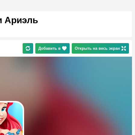
и Ариэль
Добавить в
Открыть на весь экран