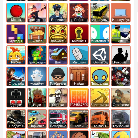
Мячик
Приключения
Полиция
Побег
Автобусы
На ноутбук
Аркады
Бизнес
Ловкость
Комнаты
Многопользовательские
Дпс
симуляторы
Рыбки
Прохождение
Дом
Мышкой
Юнити 3д
Рикошет
Cтрельба
Корабли
Грабители
Найди
Пришельцы
Мини
из лука
выход
Денди
Инди
Овечки
1234567890
Золотоискатель
Стратегии
идут домой
Солдаты
Парковка
Пожарные
Такси
Камазы
Грузовики
машин
машины