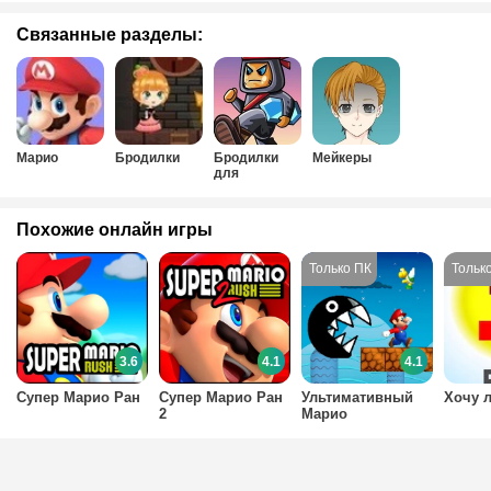
Связанные разделы:
Марио
Бродилки
Бродилки
Мейкеры
для
мальчиков
Похожие онлайн игры
3.6
4.1
4.1
Супер Марио Ран
Супер Марио Ран
Ультимативный
Хочу 
2
Марио