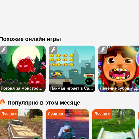
Похожие онлайн игры
4.3
3
Погоня за монстром в стиле Сабвей Серф
Пакман играет в Сабвей Серф
Лечение зубов у Дже
Популярно в этом месяце