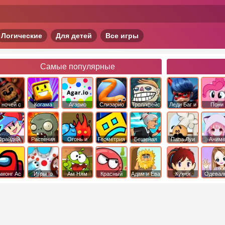
Логические
Для детей
Все игры
Самые популярные
 ночей с
Когама
Агарио
Слизарио
Троллфейс
Леди Баг и
Пони
фредди
квест
Супер Кот
Дружба 
чудо
Фрайдей
Растения
Огонь и
Геометрия
Бешеная
Папа Луи
Аним
Найт
против
Вода
Даш
бабка
Фанкин
Зомби
сбежала из
психушки
Амонг Ас
Игры Io
Ам Ням
Красный
Адам и Ева
Кухня
Одевал
шар
Сары