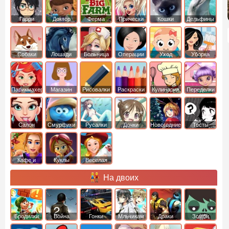
Гарри
Доктор
Ферма
Прически
Кошки
Дельфины
Поттер
Плюшева
Собаки
Лошади
Больница
Операции
Уход
Уборка
Парикмахер
Магазин
Рисовалки
Раскраски
Кулинария
Переделки
Салон
Смурфики
Русалки
Дочки
Новогодние
Тесты
Кафе и
Куклы
Веселая
рестораны
ферма
На двоих
Бродилки
Война
Гонки
Мльчикам
Драки
Зомби