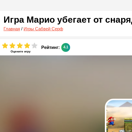
Игра Марио убегает от снар
Главная
/
Игры Сабвей Серф
Рейтинг:
4.1
Оцените игру