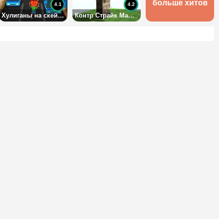
больше хитов
4.1
4.2
Хулиганы на скейтах
Контр Страйк Майнкрафт