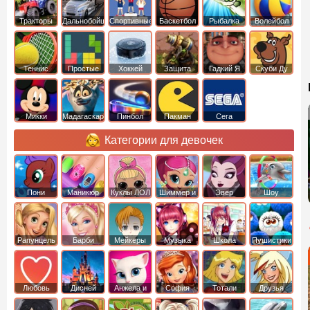
Тракторы
Дальнобойщики
Спортивные
Баскетбол
Рыбалка
Волейбол
Теннис
Простые
Хоккей
Защита
Гадкий Я
Скуби Ду
башни
Микки
Мадагаскар
Пинбол
Пакман
Сега
Маус
Категории для девочек
Пони
Маникюр
Куклы ЛОЛ
Шиммер и
Эвер
Шоу
креатор
Шайн
Афтер Хай
дельфинов
Рапунцель
Барби
Мейкеры
Музыка
Школа
Пушистики
Любовь
Дисней
Анжела и
София
Тотали
Друзья
том
Прекрасная
Спайс
ангелов