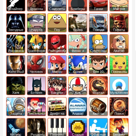
Снайпер
Драконы
Самолеты
Бомберы
Тачки
Масяня
Звездные
Наруто
Поу
Война
Поезда
Пираты
войны
Карибского
Моря
Росомаха
Трансформеры
Рейнджеры
Финис и
Симпсоны
Аватар
Самураи
Ферб
легенда об
Аанге
Железный
Человек
Марио
Соник
Бен 10
Покемоны
человек
Паук
Халк
Бэтмен
Бакуган
Кик
Мортал
Мультиплеер
Бутовский
комбат
Защита
Пиксельные
Дрифт на
Алавар
Квесты
Поиск
королевства
машинах
предметов
Космос
Рыцари
Пианино
Старые
Офисные
Бегалки