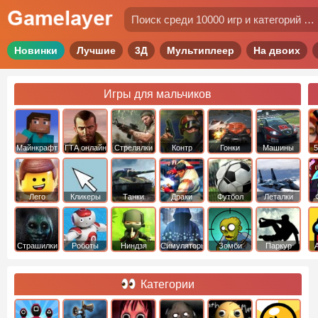
Новинки
Лучшие
3Д
Мультиплеер
На двоих
Игры для мальчиков
Майнкрафт
ГТА онлайн
Стрелялки
Контр
Гонки
Машины
5
Страйк
Лего
Кликеры
Танки
Драки
Футбол
Леталки
Страшилки
Роботы
Ниндзя
Симуляторы
Зомби
Паркур
Категории