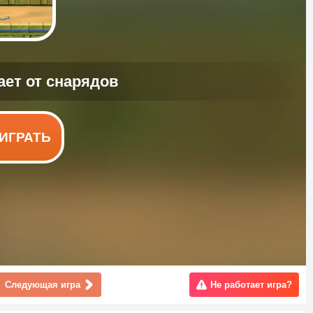
ИГРАТЬ
Следующая игра
Не работает игра?