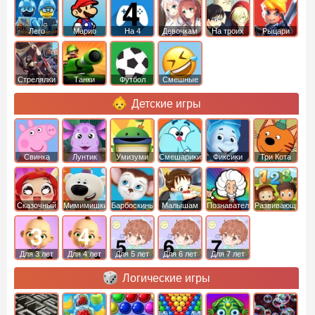
Лего
Марио
На 4
Девочкам
На троих
Рыцари
Стрелялки
Танки
Футбол
Смешные
Детские игры
Свинка
Лунтик
Умизуми
Смешарики
Фиксики
Три Кота
Пеппа
Сказочный
Мимимишки
Барбоскины
Малышам
Познавательные
Развивающие
патруль
Для 3 лет
Для 4 лет
Для 5 лет
Для 6 лет
Для 7 лет
Логические игры