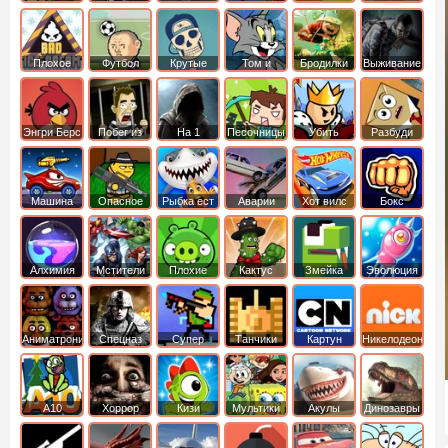
боб
динозавры
обезьянка
Плохое
Футбол
Крутые
Том и
Бродилки
Выживание
мороженое
головами
джерри
Приключения
Энгри Берс
Побег из
На 1
Песочницы
Убить
Разбуди
тюрьмы
короля
коробку
Машина
Опасное
Рыбка ест
Аварии
Хот вилс
Бокс
ест
оружие
рыбку
машин
машину
Алхимия
Мстители
Плохие
Кактус
Змейка
Эволюция
свинки
маккой
Аниматроники
Спецназ
Супер
Танчики
Картун
Никелодеон
бойцы
нетворк
А10
Хоррор
Кизи
Мультики
Акулы
Динозавры