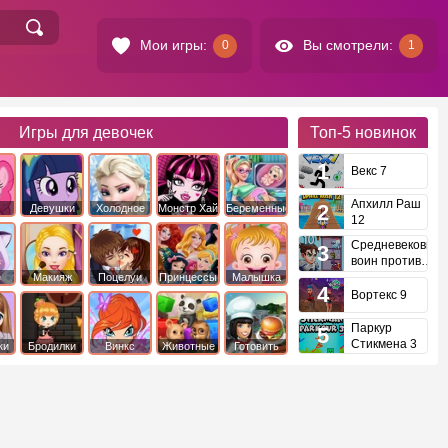
Мои игры:
Вы смотрели:
0
1
Игры для девочек
Топ-5
новинок
Векс 7
Апхилл Раш
Девушки
Холодное
Монстр Хай
Беременные
12
это
Эквестрии
Сердце
Средневековый
воин против
инопланетян
е
Макияж
Поцелуи
Принцессы
Малышка
Диснея
Хейзел
Вортекс 9
Паркур
Стикмена 3
ки
Бродилки
Винкс
Животные
Готовить
еду