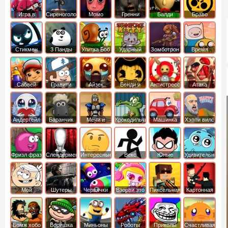
Игра в
Сиреноголовый
Момо
Гренни
Балди
Браво
Кальмара
Старс
Стикмен
3 Панды
Улитка Боб
Ударный
Зомботрон
Время
отряд котят
Приключений
Сабвей
Гравити
Айзек
Бенди и
Антистресс
Атака
Серф
Фолз
Чернильная
Титанов
машина
Андертейл
Баранчик
Мечи и
Крокодильчик
Машинка
Хэппи вилс
Шон
Сандали
Свомпи
Вилли
Фризл фраз
Слендермен
Интересные
Векс
Юные
Удивительный
титаны
мир
вперед
Гамбола
Мой
Шутеры
Червячки
Взорви это
Пиксельная
Картонная
шумный
война
башка
дом
Бомж хобо
Воришка
Миньоны
Роботы
Приколы
Счастливая