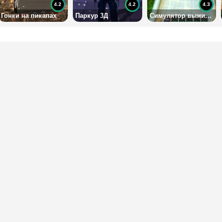
4.2
4.2
4.3
Гонки на пикапах
Паркур 3Д
Симулятор выживания в лесу