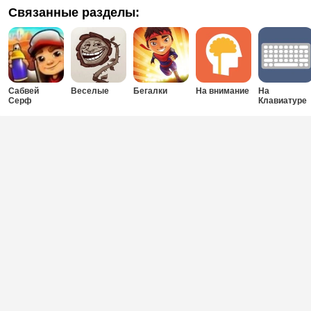
Связанные разделы:
Сабвей
Веселые
Бегалки
На внимание
На
Серф
Клавиатуре
без мышки