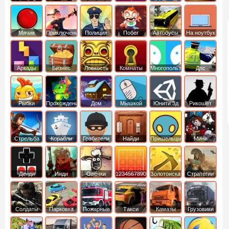
Мячик
Приключения
Полиция
Побег
Автобусы
На ноутбук
Аркады
Бизнес
Ловкость
Комнаты
Многопользовательские
Дпс
симуляторы
Рыбки
Прохождение
Дом
Мышкой
Юнити 3д
Рикошет
Cтрельба
Корабли
Грабители
Найди
Пришельцы
Мини
из лука
выход
Денди
Инди
Овечки
1234567890
Золотоискатель
Стратегии
идут домой
Солдаты
Парковка
Пожарные
Такси
Камазы
Грузовики
машин
машины