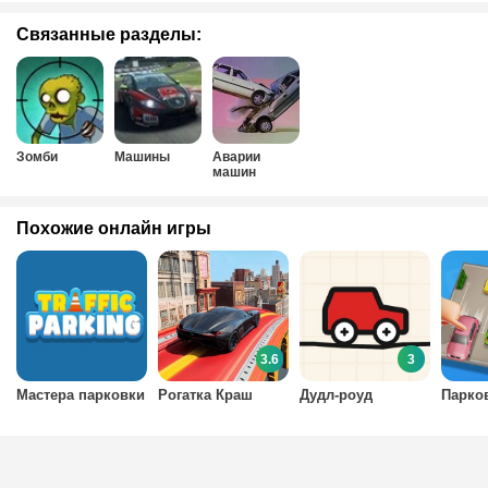
Связанные разделы:
Зомби
Машины
Аварии
машин
Похожие онлайн игры
3.6
3
Мастера парковки
Рогатка Краш
Дудл-роуд
Парко