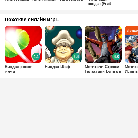
ниндзя (Fruit
Ninja)
Похожие онлайн игры
4.1
3.4
4.8
Ниндзя режет
Ниндзя-Шеф
Мстители Стражи
Мстит
мячи
Галактики Битва в
Испыт
космосе