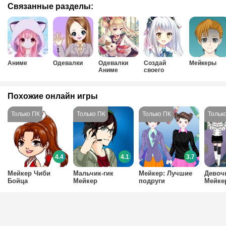
Связанные разделы:
Аниме
Одевалки
Одевалки
Создай
Мейкеры
Аниме
своего
персонажа
Аниме
Похожие онлайн игры
4.4
4.1
3.7
Мейкер Чиби
Мальчик-гик
Мейкер: Лучшие
Девочк
Бойца
Мейкер
подруги
Мейке