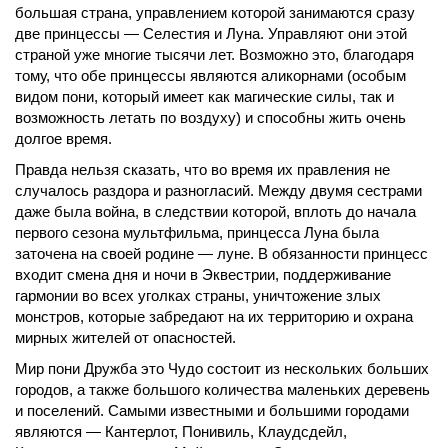
большая страна, управлением которой занимаются сразу
две принцессы — Селестия и Луна. Управляют они этой
страной уже многие тысячи лет. Возможно это, благодаря
тому, что обе принцессы являются аликорнами (особым
видом пони, который имеет как магические силы, так и
возможность летать по воздуху) и способны жить очень
долгое время.
Правда нельзя сказать, что во время их правления не
случалось раздора и разногласий. Между двумя сестрами
даже была война, в следствии которой, вплоть до начала
первого сезона мультфильма, принцесса Луна была
заточена на своей родине — луне. В обязанности принцесс
входит смена дня и ночи в Эквестрии, поддерживание
гармонии во всех уголках страны, уничтожение злых
монстров, которые забредают на их территорию и охрана
мирных жителей от опасностей.
Мир пони Дружба это Чудо состоит из нескольких больших
городов, а также большого количества маленьких деревень
и поселений. Самыми известными и большими городами
являются — Кантерлот, Понивиль, Клаудсдейл,