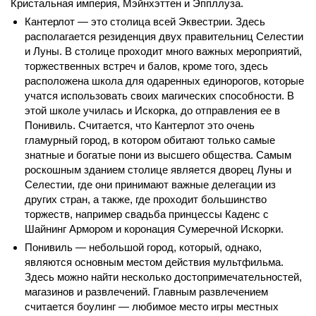
Кристальная империя, Мэйнхэттен и Эппллуза.
Кантерлот — это столица всей Эквестрии. Здесь
располагается резиденция двух правительниц Селестии
и Луны. В столице проходит много важных мероприятий,
торжественных встреч и балов, кроме того, здесь
расположена школа для одаренных единорогов, которые
учатся использовать своих магических способности. В
этой школе училась и Искорка, до отправления ее в
Понивиль. Считается, что Кантерлот это очень
гламурный город, в котором обитают только самые
знатные и богатые пони из высшего общества. Самым
роскошным зданием столице является дворец Луны и
Селестии, где они принимают важные делегации из
других стран, а также, где проходит большинство
торжеств, например свадьба принцессы Каденс с
Шайнинг Армором и коронация Сумеречной Искорки.
Понивиль — небольшой город, который, однако,
являются основным местом действия мультфильма.
Здесь можно найти несколько достопримечательностей,
магазинов и развлечений. Главным развлечением
считается боулинг — любимое место игры местных