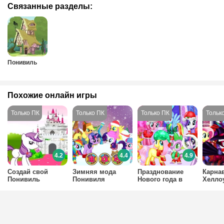
Связанные разделы:
Понивиль
Похожие онлайн игры
4.2
4.4
4.9
Создай свой
Зимняя мода
Празднование
Карна
Понивиль
Понивиля
Нового года в
Хелло
Понивиле