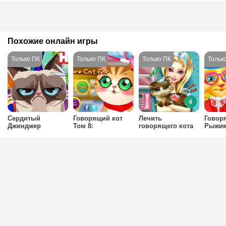
Похожие онлайн игры
4
Сердитый
Говорящий кот
Лечить
Говор
Джинджер
Том 8:
говорящего кота
Рыжик
восстанавливаем
Тома
слух